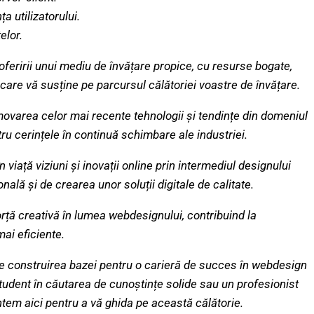
ța utilizatorului.
elor.
feririi unui mediu de învățare propice, cu resurse bogate,
care vă susține pe parcursul călătoriei voastre de învățare.
ovarea celor mai recente tehnologii și tendințe din domeniul
ntru cerințele în continuă schimbare ale industriei.
iață viziuni și inovații online prin intermediul designului
lă și de crearea unor soluții digitale de calitate.
ță creativă în lumea webdesignului, contribuind la
ai eficiente.
e construirea bazei pentru o carieră de succes în webdesign
student în căutarea de cunoștințe solide sau un profesionist
tem aici pentru a vă ghida pe această călătorie.