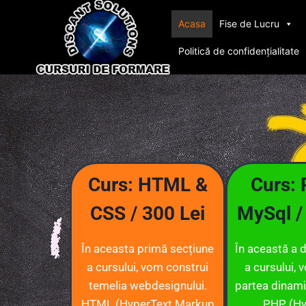
Acasa
Fise de Lucru
Politică de confidențialitate
Curs: HTML &
Curs:
CSS / 300 Lei
MySql /
În aceasta primă secțiune
În această a 
a cursului, vom construi
a cursului, 
temelia webdesignului.
partea dinami
HTML (HyperText Markup
PHP (Hy