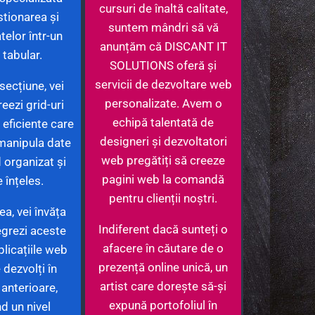
cursuri de înaltă calitate,
stionarea și
suntem mândri să vă
telor într-un
anunțăm că DISCANT IT
 tabular.
SOLUTIONS oferă și
servicii de dezvoltare web
secțiune, vei
personalizate. Avem o
reezi grid-uri
echipă talentată de
i eficiente care
designeri și dezvoltatori
 manipula date
web pregătiți să creeze
 organizat și
pagini web la comandă
 înțeles.
pentru clienții noștri.
a, vei învăța
Indiferent dacă sunteți o
egrezi aceste
afacere în căutare de o
aplicațiile web
prezență online unică, un
 dezvolți în
artist care dorește să-și
 anterioare,
expună portofoliul în
d un nivel