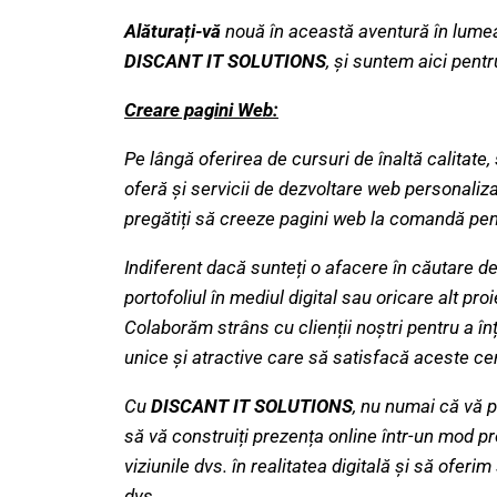
Alăturați-vă
nouă în această aventură în lumea
DISCANT IT SOLUTIONS
, și suntem aici pentr
Creare pagini Web:
Pe lângă oferirea de cursuri de înaltă calita
oferă și servicii de dezvoltare web personaliz
pregătiți să creeze pagini web la comandă pentr
Indiferent dacă sunteți o afacere în căutare de
portofoliul în mediul digital sau oricare alt pr
Colaborăm strâns cu clienții noștri pentru a înț
unice și atractive care să satisfacă aceste cer
Cu
DISCANT IT SOLUTIONS
, nu numai că vă p
să vă construiți prezența online într-un mod p
viziunile dvs. în realitatea digitală și să ofer
dvs.