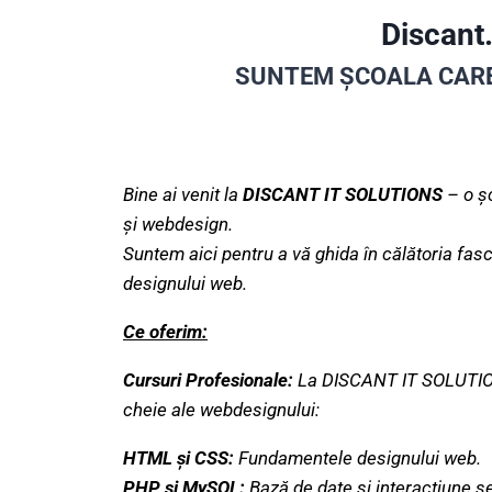
Discant.
SUNTEM ȘCOALA CARE
Bine ai venit la
DISCANT IT SOLUTIONS
– o șc
și webdesign.
Suntem aici pentru a vă ghida în călătoria fasci
designului web.
Ce oferim:
Cursuri Profesionale:
La DISCANT IT SOLUTIONS
cheie ale webdesignului:
HTML și CSS:
Fundamentele designului web.
PHP și MySQL:
Bază de date și interacțiune se