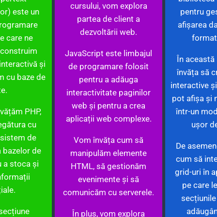
cursului, vom explora
or) este un
pentru ge
partea de client a
programare
afișarea da
dezvoltării web.
e care ne
format
 construim
JavaScript este limbajul
În această 
interactivă și
de programare folosit
învăța să c
m cu baze de
pentru a adăuga
interactive ș
e.
interactivitate paginilor
pot afișa și
web și pentru a crea
nvățăm PHP,
într-un mod
aplicații web complexe.
egătura cu
ușor de
 sistem de
Vom învăța cum să
De asemene
 bazelor de
manipulăm elemente
cum să int
 a stoca și
HTML, să gestionăm
grid-uri în 
formații
evenimente și să
pe care le
iale.
comunicăm cu serverele.
secțiunile
secțiune
adăugân
În plus, vom explora