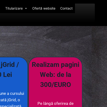
Titularizare
Ofertă website
Contact
jGrid /
Realizam pagini
 Lei
Web: de la
300/EURO
une a cursului
ată jGrid, o
Pe lângă oferirea de
 specializată