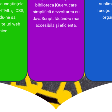
cunoștințele
suplim
biblioteca jQuery, care
HTML și CSS,
funcțion
simplifică dezvoltarea cu
du-ne să
orga
JavaScript, făcând-o mai
ite-uri web
accesibilă și eficientă.
mice.