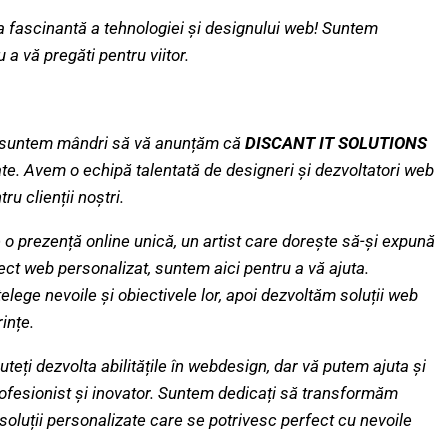
 fascinantă a tehnologiei și designului web! Suntem
u a vă pregăti pentru viitor.
te, suntem mândri să vă anunțăm că
DISCANT IT SOLUTIONS
ate. Avem o echipă talentată de designeri și dezvoltatori web
u clienții noștri.
 o prezență online unică, un artist care dorește să-și expună
oiect web personalizat, suntem aici pentru a vă ajuta.
elege nevoile și obiectivele lor, apoi dezvoltăm soluții web
ințe.
uteți dezvolta abilitățile în webdesign, dar vă putem ajuta și
rofesionist și inovator. Suntem dedicați să transformăm
im soluții personalizate care se potrivesc perfect cu nevoile