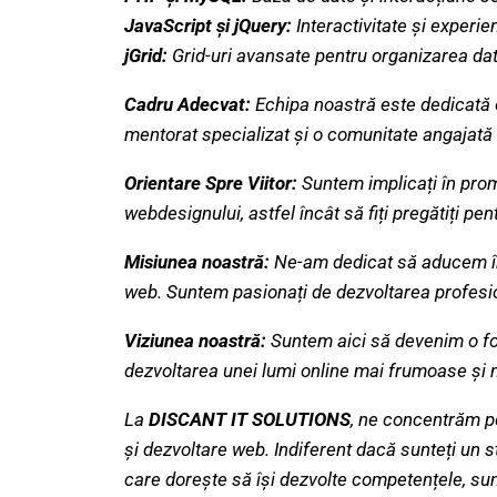
JavaScript și jQuery:
Interactivitate și experien
jGrid:
Grid-uri avansate pentru organizarea dat
Cadru Adecvat:
Echipa noastră este dedicată o
mentorat specializat și o comunitate angajată 
Orientare Spre Viitor:
Suntem implicați în prom
webdesignului, astfel încât să fiți pregătiți pe
Misiunea noastră:
Ne-am dedicat să aducem în v
web. Suntem pasionați de dezvoltarea profesiona
Viziunea noastră:
Suntem aici să devenim o for
dezvoltarea unei lumi online mai frumoase și m
La
DISCANT IT SOLUTIONS
, ne concentrăm p
și dezvoltare web. Indiferent dacă sunteți un 
care dorește să își dezvolte competențele, sun