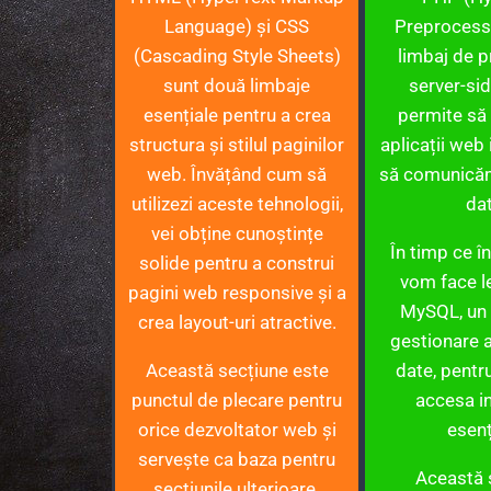
Language) și CSS
Preprocess
(Cascading Style Sheets)
limbaj de 
sunt două limbaje
server-sid
esențiale pentru a crea
permite să
structura și stilul paginilor
aplicații web 
web. Învățând cum să
să comunică
utilizezi aceste tehnologii,
dat
vei obține cunoștințe
În timp ce î
solide pentru a construi
vom face l
pagini web responsive și a
MySQL, un
crea layout-uri atractive.
gestionare a
Această secțiune este
date, pentru
punctul de plecare pentru
accesa in
orice dezvoltator web și
esenț
servește ca baza pentru
Această 
secțiunile ulterioare.