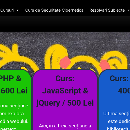
Cursuri
Curs de Securitate Cibernetică
Rezolvari Subiecte
 PHP &
Curs:
Curs: 
 600 Lei
JavaScript &
400
jQuery / 500 Lei
doua secțiune
vom explora
Ultima secți
că a webului.
este dedic
Aici, în a treia secțiune a
pertext
bibliotecă