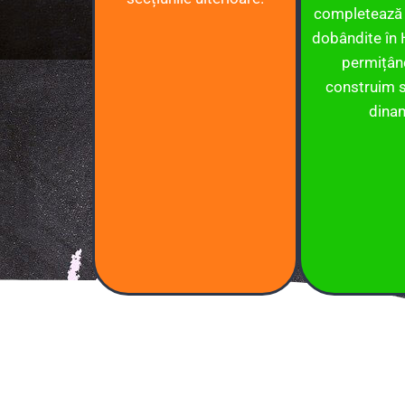
completează 
dobândite în 
permițân
construim s
dina