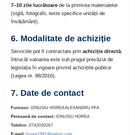
7–10 zile lucrătoare
de la primirea materialelor
(siglă, fotografii, texte specifice unității de
învățământ).
6.
Modalitate de achiziție
Serviciile pot fi contractate prin
achiziție directă
,
întrucât valoarea este sub pragul prevăzut de
legislația în vigoare privind achizițiile publice
(Legea nr. 98/2016).
7.
Date de contact
Furnizor:
IONUSIU HOREA ALEXANDRU PFA
Persoană de contact:
IONUSIU HOREA
Telefon:
0742030267
E-mail:
horea1981@yahoo.com