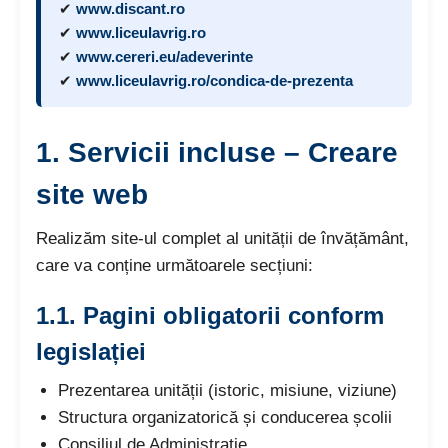
✔
www.discant.ro
✔
www.liceulavrig.ro
✔
www.cereri.eu/adeverinte
✔
www.liceulavrig.ro/condica-de-prezenta
1.
Servicii incluse – Creare
site web
Realizăm site-ul complet al unității de învățământ,
care va conține următoarele secțiuni:
1.1. Pagini obligatorii conform
legislației
Prezentarea unității (istoric, misiune, viziune)
Structura organizatorică și conducerea școlii
Consiliul de Administrație