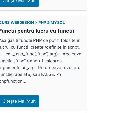
Citește Mai Mult
CURS WEBDESIGN > PHP & MYSQL
Functii pentru lucru cu functii
Aici gasiti functii PHP ce pot fi folosite in
lucrul cu functii create /definite in script.
1. call_user_func(„func”, arg) – Apeleaza
functia „func” dandu-i valoarea
argumentului „arg”. Returneaza rezultatul
functiei apelate, sau FALSE. <?
phpfunction...
Citește Mai Mult