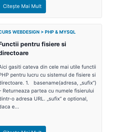
Citește Mai Mult
CURS WEBDESIGN > PHP & MYSQL
Functii pentru fisiere si
directoare
Aici gasiti cateva din cele mai utile functii
PHP pentru lucru cu sistemul de fisiere si
directoare. 1. basename(adresa, „sufix”)
– Returneaza partea cu numele fisierului
dintr-o adresa URL. „sufix” e optional,
daca e...