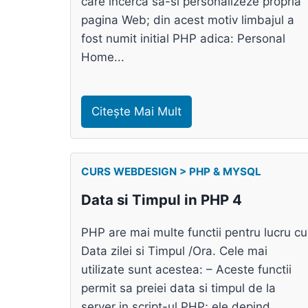
care incerca sa-si personalizeze propria
pagina Web; din acest motiv limbajul a
fost numit initial PHP adica: Personal
Home...
Citește Mai Mult
CURS WEBDESIGN > PHP & MYSQL
Data si Timpul in PHP 4
PHP are mai multe functii pentru lucru cu
Data zilei si Timpul /Ora. Cele mai
utilizate sunt acestea: – Aceste functii
permit sa preiei data si timpul de la
server in script-ul PHP; ele depind...