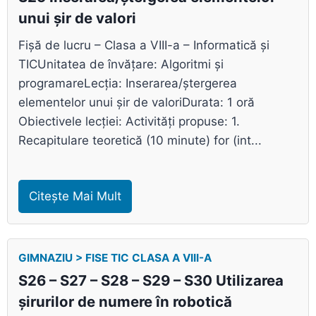
unui șir de valori
Fișă de lucru – Clasa a VIII-a – Informatică și
TICUnitatea de învățare: Algoritmi și
programareLecția: Inserarea/ștergerea
elementelor unui șir de valoriDurata: 1 oră
Obiectivele lecției: Activități propuse: 1.
Recapitulare teoretică (10 minute) for (int...
Citește Mai Mult
GIMNAZIU > FISE TIC CLASA A VIII-A
S26 – S27 – S28 – S29 – S30 Utilizarea
șirurilor de numere în robotică