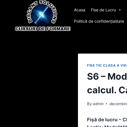
Skip
Acasa
Fise de Lucru
to
content
Politică de confidențialitate
FISE TIC CLASA A VII
S6 – Moda
calcul. C
By
admin
decembri
Fișă de lucru – C