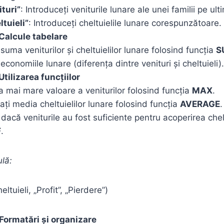
ituri”
: Introduceți veniturile lunare ale unei familii pe ult
ltuieli”
: Introduceți cheltuielile lunare corespunzătoare.
 Calcule tabelare
 suma veniturilor și cheltuielilor lunare folosind funcția
S
 economiile lunare (diferența dintre venituri și cheltuieli).
Utilizarea funcțiilor
a mai mare valoare a veniturilor folosind funcția
MAX
.
ți media cheltuielilor lunare folosind funcția
AVERAGE
.
i dacă veniturile au fost suficiente pentru acoperirea chelt
F
.
lă:
ltuieli, „Profit”, „Pierdere”)
 Formatări și organizare