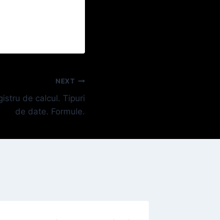
NEXT
istru de calcul. Tipuri
de date. Formule.