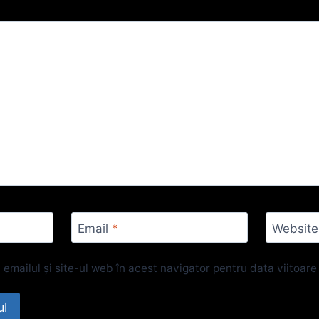
Email
*
Website
emailul și site-ul web în acest navigator pentru data viitoar