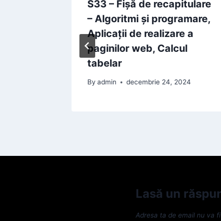
S33 – Fișă de recapitulare
r
– Algoritmi și programare,
Aplicații de realizare a
2024
paginilor web, Calcul
tabelar
By
admin
decembrie 24, 2024
Lasă un răspu
Adresa ta de email nu va fi