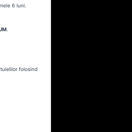
imele 6 luni.
UM
.
uielilor folosind