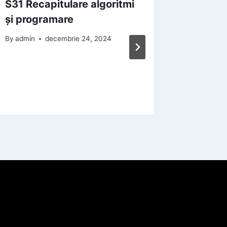
S31 Recapitulare algoritmi
S26 – S
și programare
S30 Util
numere 
By
admin
decembrie 24, 2024
By
admin