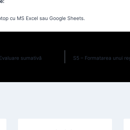
e:
aptop cu MS Excel sau Google Sheets.
 Evaluare sumativă
S5 – Formatarea unui reg