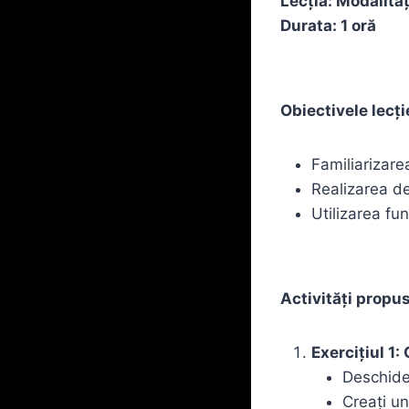
Lecția: Modalităț
Durata: 1 oră
Obiectivele lecți
Familiarizarea
Realizarea de
Utilizarea fu
Activități propu
Exercițiul 1:
Deschideț
Creați un