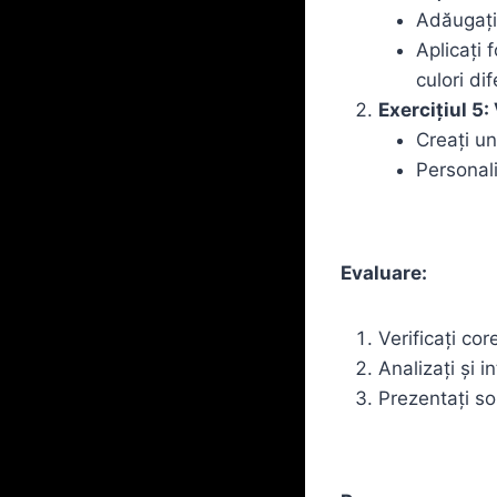
Adăugați 
Aplicați 
culori di
Exercițiul 5:
Creați un
Personali
Evaluare:
Verificați cor
Analizați și i
Prezentați sol