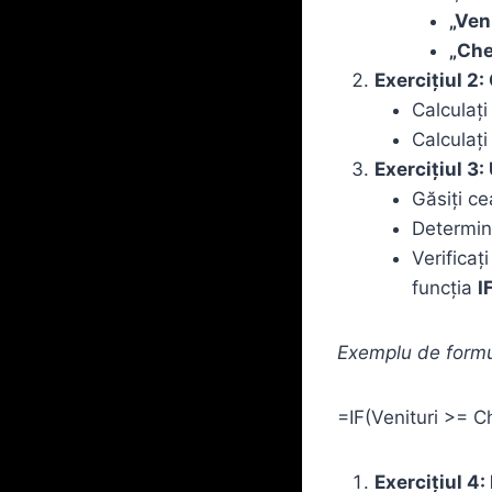
„Ven
„Che
Exercițiul 2:
Calculați
Calculați
Exercițiul 3: 
Găsiți ce
Determina
Verificaț
funcția
I
Exemplu de formu
=IF(Venituri >= Che
Exercițiul 4: