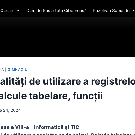
Cursuri
Curs de Securitate Cibernetică
Rezolvari Subiecte
I-A
|
GIMNAZIU
lități de utilizare a registrel
alcule tabelare, funcții
e 24, 2024
lasa a VIII-a – Informatică și TIC