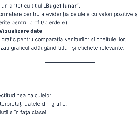
un antet cu titlul
„Buget lunar”
.
formatare pentru a evidenția celulele cu valori pozitive și
ferite pentru profit/pierdere).
 Vizualizare date
 grafic pentru comparația veniturilor și cheltuielilor.
zați graficul adăugând titluri și etichete relevante.
ectitudinea calculelor.
nterpretați datele din grafic.
uțiile în fața clasei.