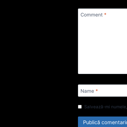
Comment
*
Name
*
Salvează-mi numele, 