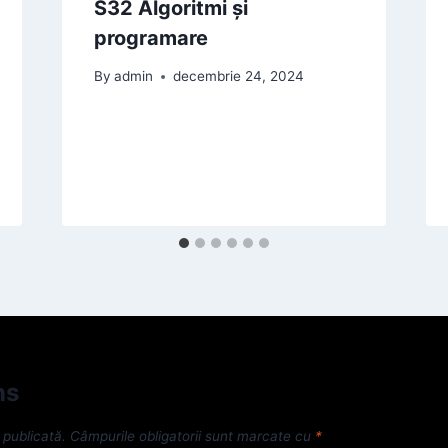
S32 Algoritmi și
programare
By
admin
decembrie 24, 2024
ns
 publicată.
Câmpurile obligatorii sunt marcate cu
*