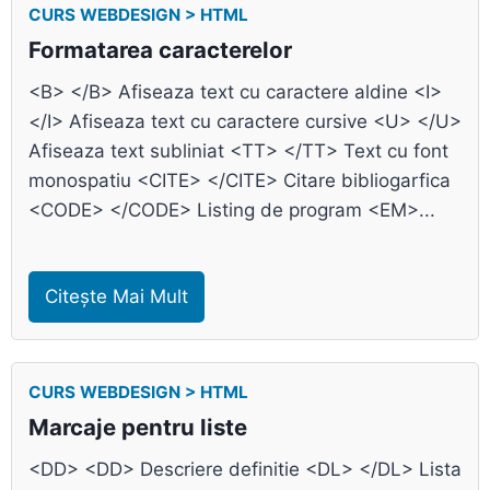
CURS WEBDESIGN > HTML
Formatarea caracterelor
<B> </B> Afiseaza text cu caractere aldine <I>
</I> Afiseaza text cu caractere cursive <U> </U>
Afiseaza text subliniat <TT> </TT> Text cu font
monospatiu <CITE> </CITE> Citare bibliogarfica
<CODE> </CODE> Listing de program <EM>...
Citește Mai Mult
CURS WEBDESIGN > HTML
Marcaje pentru liste
<DD> <DD> Descriere definitie <DL> </DL> Lista