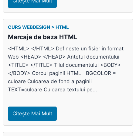
Citește Mai Mult
CURS WEBDESIGN > HTML
Marcaje de baza HTML
<HTML> </HTML> Defineste un fisier in format
Web <HEAD> </HEAD> Antetul documentului
<TITLE> </TITLE> Tilul documentului <BODY>
</BODY> Corpul paginii HTML BGCOLOR =
culoare Culoarea de fond a paginii
TEXT=culoare Culoarea textului pe...
Citește Mai Mult