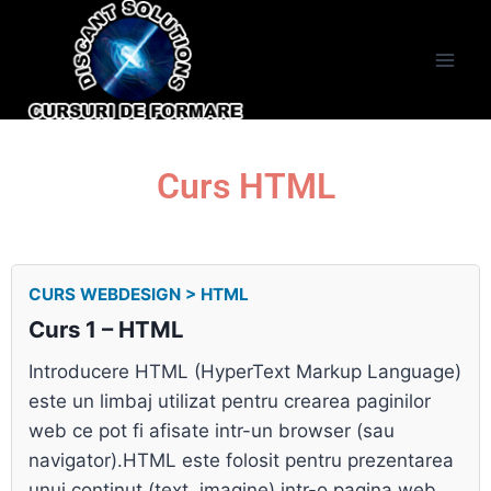
Curs HTML
CURS WEBDESIGN > HTML
Curs 1 – HTML
Introducere HTML (HyperText Markup Language)
este un limbaj utilizat pentru crearea paginilor
web ce pot fi afisate intr-un browser (sau
navigator).HTML este folosit pentru prezentarea
unui continut (text, imagine) intr-o pagina web,