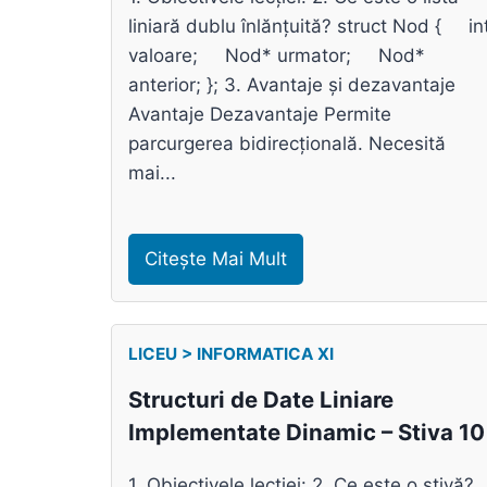
liniară dublu înlănțuită? struct Nod { in
valoare; Nod* urmator; Nod*
anterior; }; 3. Avantaje și dezavantaje
Avantaje Dezavantaje Permite
parcurgerea bidirecțională. Necesită
mai...
Citește Mai Mult
LICEU > INFORMATICA XI
Structuri de Date Liniare
Implementate Dinamic – Stiva 10
1. Obiectivele lecției: 2. Ce este o stivă?