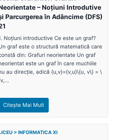
Neorientate – Noțiuni Introdutive
și Parcurgerea în Adâncime (DFS)
21
1. Noțiuni introductive Ce este un graf?
Un graf este o structură matematică care
constă din: Grafuri neorientate Un graf
neorientat este un graf în care muchiile
nu au direcție, adică {u,v}={v,u}\{u, v\} = \
{v,...
Citește Mai Mult
LICEU > INFORMATICA XI