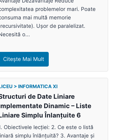
Avantaje Dezavantaje Reduce
complexitatea problemelor mari. Poate
consuma mai multă memorie
(recursivitate). Ușor de paralelizat.
Necesită o...
Citește Mai Mult
LICEU > INFORMATICA XI
Structuri de Date Liniare
Implementate Dinamic – Liste
Liniare Simplu Înlanțuite 6
1. Obiectivele lecției: 2. Ce este o listă
liniară simplu înlănțuită? 3. Avantaje și