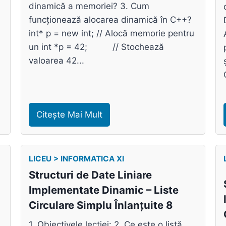
dinamică a memoriei? 3. Cum
funcționează alocarea dinamică în C++?
int* p = new int; // Alocă memorie pentru
un int *p = 42; // Stochează
valoarea 42...
Citește Mai Mult
LICEU > INFORMATICA XI
Structuri de Date Liniare
Implementate Dinamic – Liste
Circulare Simplu Înlanțuite 8
1. Obiectivele lecției: 2. Ce este o listă