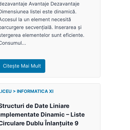
dezavantaje Avantaje Dezavantaje
Dimensiunea listei este dinamică.
Accesul la un element necesită
parcurgere secvențială. Inserarea și
ștergerea elementelor sunt eficiente.
Consumul...
Citește Mai Mult
LICEU > INFORMATICA XI
Structuri de Date Liniare
Implementate Dinamic – Liste
Circulare Dublu Înlanțuite 9