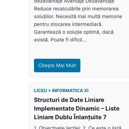
dezavantaje Avantaje Dezavantaje
Reduce recalculările prin memorarea
soluțiilor. Necesită mai multă memorie
pentru stocarea intermediară.
Garantează o soluție optimă, dacă
există. Poate fi dificil...
Citește Mai Mult
LICEU > INFORMATICA XI
Structuri de Date Liniare
Implementate Dinamic – Liste
Liniare Dublu Înlanțuite 7
1. Obiectivele lecției: 2. Ce este o listă