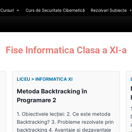
Cursuri
Curs de Securitate Cibernetică
Rezolvari Subiecte
Fise Informatica Clasa a XI-a
LICEU > INFORMATICA XI
Metoda Backtracking în
Programare 2
1. Obiectivele lecției: 2. Ce este metoda
Backtracking? 3. Probleme rezolvate prin
backtracking 4. Avantaje și dezavantaje