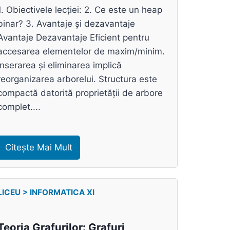
1. Obiectivele lecției: 2. Ce este un heap
binar? 3. Avantaje și dezavantaje
Avantaje Dezavantaje Eficient pentru
accesarea elementelor de maxim/minim.
Inserarea și eliminarea implică
reorganizarea arborelui. Structura este
compactă datorită proprietății de arbore
complet....
Citește Mai Mult
LICEU > INFORMATICA XI
Teoria Grafurilor: Grafuri