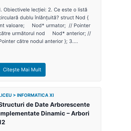
1. Obiectivele lecției: 2. Ce este o listă
circulară dublu înlănțuită? struct Nod {
int valoare; Nod* urmator; // Pointer
către următorul nod Nod* anterior; //
Pointer către nodul anterior }; 3....
Citește Mai Mult
LICEU > INFORMATICA XI
Structuri de Date Arborescente
Implementate Dinamic – Arbori
12