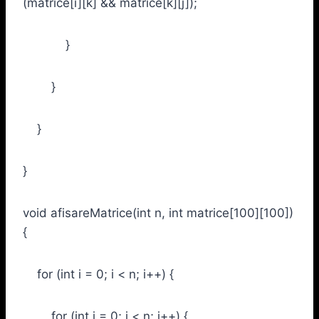
(matrice[i][k] && matrice[k][j]);
}
}
}
}
void afisareMatrice(int n, int matrice[100][100])
{
for (int i = 0; i < n; i++) {
for (int j = 0; j < n; j++) {