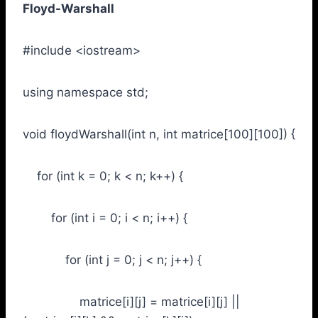
Floyd-Warshall
#include <iostream>
using namespace std;
void floydWarshall(int n, int matrice[100][100]) {
for (int k = 0; k < n; k++) {
for (int i = 0; i < n; i++) {
for (int j = 0; j < n; j++) {
matrice[i][j] = matrice[i][j] ||