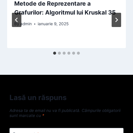
Metode de Reprezentare a
Grafurilor: Algoritmul lui Kruskal 35
By
admin
ianuarie 9, 2025
Lasă un răspuns
Adresa ta de email nu va fi publicată.
Câmpurile obligatorii
sunt marcate cu
*