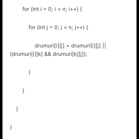
for (int i = 0; i < n; i++) {
for (int j = 0; j < n; j++) {
drumuri[i][j] = drumuri[i][j] ||
(drumuri[i][k] && drumuri[k][j]);
}
}
}
}