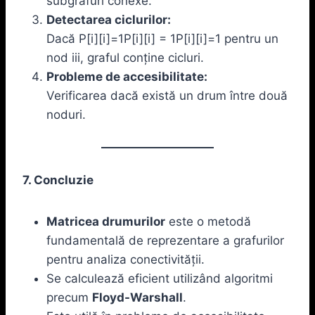
subgrafuri conexe.
Detectarea ciclurilor:
Dacă P[i][i]=1P[i][i] = 1P[i][i]=1 pentru un
nod iii, graful conține cicluri.
Probleme de accesibilitate:
Verificarea dacă există un drum între două
noduri.
7. Concluzie
Matricea drumurilor
este o metodă
fundamentală de reprezentare a grafurilor
pentru analiza conectivității.
Se calculează eficient utilizând algoritmi
precum
Floyd-Warshall
.