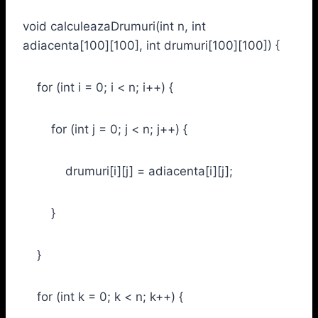
void calculeazaDrumuri(int n, int
adiacenta[100][100], int drumuri[100][100]) {
for (int i = 0; i < n; i++) {
for (int j = 0; j < n; j++) {
drumuri[i][j] = adiacenta[i][j];
}
}
for (int k = 0; k < n; k++) {