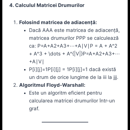
4. Calculul Matricei Drumurilor
Folosind matricea de adiacență:
Dacă AAA este matricea de adiacență,
matricea drumurilor PPP se calculează
ca: P=A+A2+A3+⋯+A∣V∣P = A + A^2
+ A^3 + \dots + A^{|V|}P=A+A2+A3+⋯
+A∣V∣
P[i][j]=1P[i][j] = 1P[i][j]=1 dacă există
un drum de orice lungime de la iii la jjj.
Algoritmul Floyd-Warshall:
Este un algoritm eficient pentru
calcularea matricei drumurilor într-un
graf.