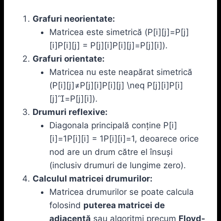
Grafuri neorientate:
Matricea este simetrică (P[i][j]=P[j]
[i]P[i][j] = P[j][i]P[i][j]=P[j][i]).
Grafuri orientate:
Matricea nu este neapărat simetrică
(P[i][j]≠P[j][i]P[i][j] \neq P[j][i]P[i]
[j]=P[j][i]).
Drumuri reflexive:
Diagonala principală conține P[i]
[i]=1P[i][i] = 1P[i][i]=1, deoarece orice
nod are un drum către el însuși
(inclusiv drumuri de lungime zero).
Calculul matricei drumurilor:
Matricea drumurilor se poate calcula
folosind
puterea matricei de
adiacență
sau algoritmi precum
Floyd-