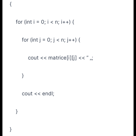
{
for (int i = 0; i < n; i++) {
for (int j = 0; j < n; j++) {
cout << matrice[i][j] << ” „;
}
cout << endl;
}
}