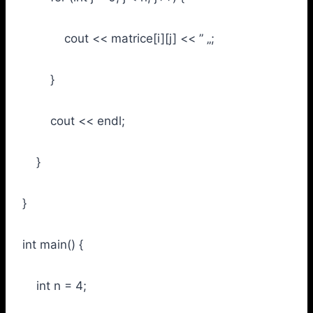
cout << matrice[i][j] << ” „;
}
cout << endl;
}
}
int main() {
int n = 4;