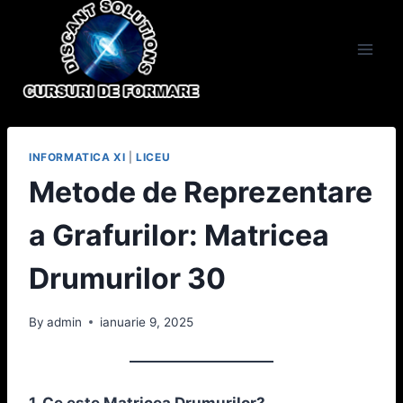
Skip
to
content
INFORMATICA XI
|
LICEU
Metode de Reprezentare
a Grafurilor: Matricea
Drumurilor 30
By
admin
ianuarie 9, 2025
1. Ce este Matricea Drumurilor?