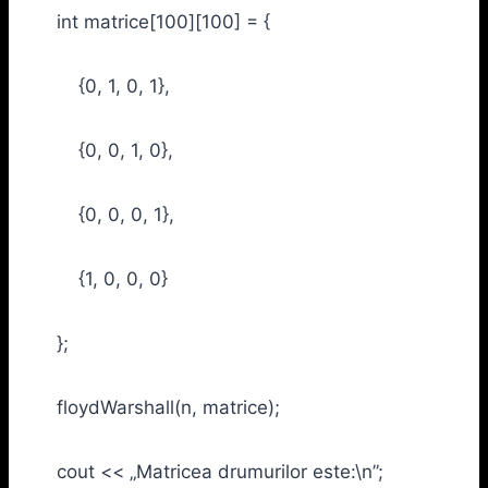
int matrice[100][100] = {
{0, 1, 0, 1},
{0, 0, 1, 0},
{0, 0, 0, 1},
{1, 0, 0, 0}
};
floydWarshall(n, matrice);
cout << „Matricea drumurilor este:\n”;