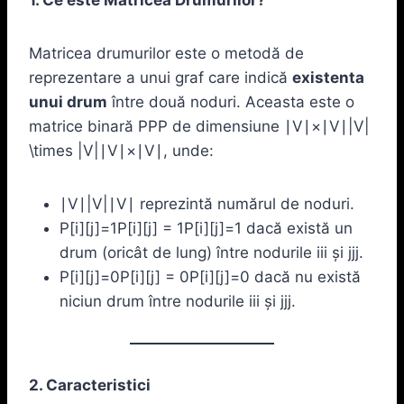
Matricea drumurilor este o metodă de
reprezentare a unui graf care indică
existenta
unui drum
între două noduri. Aceasta este o
matrice binară PPP de dimensiune ∣V∣×∣V∣|V|
\times |V|∣V∣×∣V∣, unde:
∣V∣|V|∣V∣ reprezintă numărul de noduri.
P[i][j]=1P[i][j] = 1P[i][j]=1 dacă există un
drum (oricât de lung) între nodurile iii și jjj.
P[i][j]=0P[i][j] = 0P[i][j]=0 dacă nu există
niciun drum între nodurile iii și jjj.
2. Caracteristici