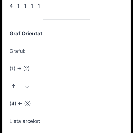
4 1 1 1 1
Graf Orientat
Graful:
(1) → (2)
↑ ↓
(4) ← (3)
Lista arcelor: