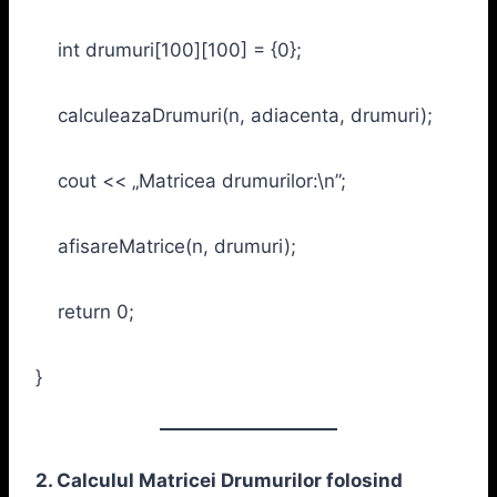
int drumuri[100][100] = {0};
calculeazaDrumuri(n, adiacenta, drumuri);
cout << „Matricea drumurilor:\n”;
afisareMatrice(n, drumuri);
return 0;
}
2. Calculul Matricei Drumurilor folosind