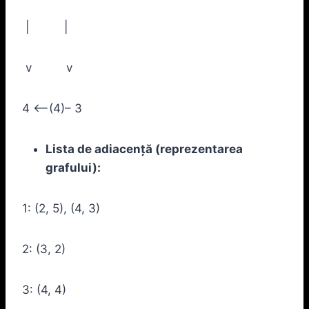
| |
v v
4 <–(4)– 3
Lista de adiacență (reprezentarea
grafului):
1: (2, 5), (4, 3)
2: (3, 2)
3: (4, 4)