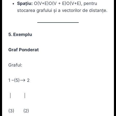
Spațiu:
O(V+E)O(V + E)O(V+E), pentru
stocarea grafului și a vectorilor de distanțe.
5. Exemplu
Graf Ponderat
Graful:
1 –(5)–> 2
| |
(3) (2)