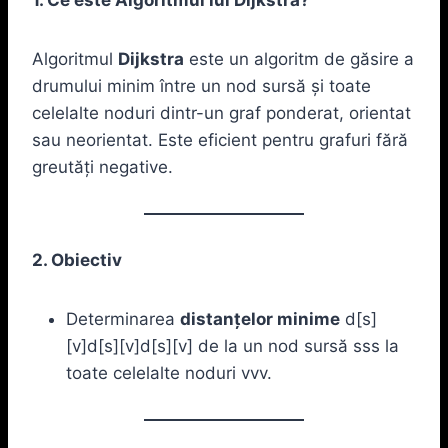
Algoritmul
Dijkstra
este un algoritm de găsire a
drumului minim între un nod sursă și toate
celelalte noduri dintr-un graf ponderat, orientat
sau neorientat. Este eficient pentru grafuri fără
greutăți negative.
2. Obiectiv
Determinarea
distanțelor minime
d[s]
[v]d[s][v]d[s][v] de la un nod sursă sss la
toate celelalte noduri vvv.