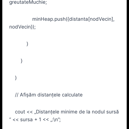
greutateMuchie;
minHeap.push({distanta[nodVecin],
nodVecin});
}
}
}
// Afișăm distanțele calculate
cout << „Distanțele minime de la nodul sursă
” << sursa + 1 << „:\n”;