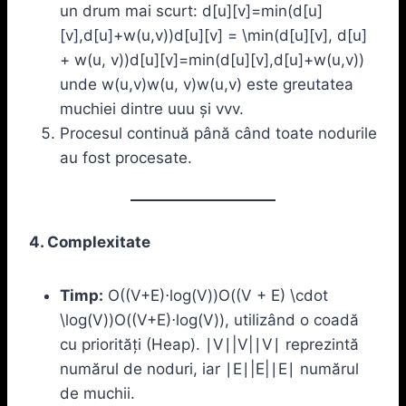
un drum mai scurt: d[u][v]=min⁡(d[u]
[v],d[u]+w(u,v))d[u][v] = \min(d[u][v], d[u]
+ w(u, v))d[u][v]=min(d[u][v],d[u]+w(u,v))
unde w(u,v)w(u, v)w(u,v) este greutatea
muchiei dintre uuu și vvv.
Procesul continuă până când toate nodurile
au fost procesate.
4. Complexitate
Timp:
O((V+E)⋅log⁡(V))O((V + E) \cdot
\log(V))O((V+E)⋅log(V)), utilizând o coadă
cu priorități (Heap). ∣V∣|V|∣V∣ reprezintă
numărul de noduri, iar ∣E∣|E|∣E∣ numărul
de muchii.