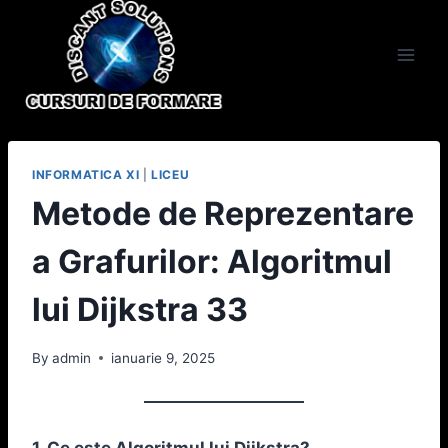
Skip
to
content
INFORMATICA XI
|
LICEU
Metode de Reprezentare
a Grafurilor: Algoritmul
lui Dijkstra 33
By
admin
ianuarie 9, 2025
1. Ce este Algoritmul lui Dijkstra?