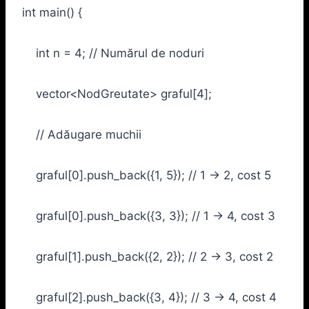
int main() {
int n = 4; // Numărul de noduri
vector<NodGreutate> graful[4];
// Adăugare muchii
graful[0].push_back({1, 5}); // 1 -> 2, cost 5
graful[0].push_back({3, 3}); // 1 -> 4, cost 3
graful[1].push_back({2, 2}); // 2 -> 3, cost 2
graful[2].push_back({3, 4}); // 3 -> 4, cost 4