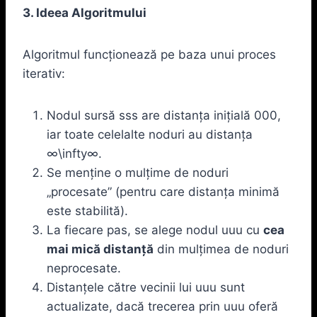
3. Ideea Algoritmului
Algoritmul funcționează pe baza unui proces
iterativ:
Nodul sursă sss are distanța inițială 000,
iar toate celelalte noduri au distanța
∞\infty∞.
Se menține o mulțime de noduri
„procesate” (pentru care distanța minimă
este stabilită).
La fiecare pas, se alege nodul uuu cu
cea
mai mică distanță
din mulțimea de noduri
neprocesate.
Distanțele către vecinii lui uuu sunt
actualizate, dacă trecerea prin uuu oferă