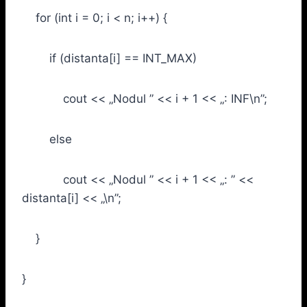
for (int i = 0; i < n; i++) {
if (distanta[i] == INT_MAX)
cout << „Nodul ” << i + 1 << „: INF\n”;
else
cout << „Nodul ” << i + 1 << „: ” <<
distanta[i] << „\n”;
}
}