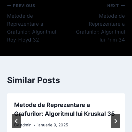
Navigare
PREVIOUS
NEXT
Metode de
Metode de
în
Reprezentare a
Reprezentare a
articole
Grafurilor: Algoritmul
Grafurilor: Algoritmul
Roy-Floyd 32
lui Prim 34
Similar Posts
Metode de Reprezentare a
Grafurilor: Algoritmul lui Kruskal 35
By
admin
ianuarie 9, 2025