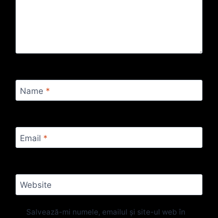
Name
*
Email
*
Website
Salvează-mi numele, emailul și site-ul web în