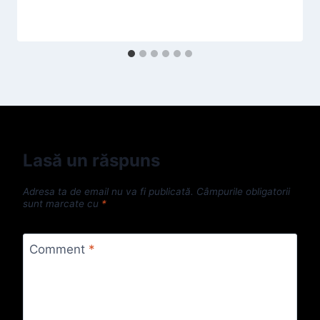
Lasă un răspuns
Adresa ta de email nu va fi publicată.
Câmpurile obligatorii
sunt marcate cu
*
Comment
*