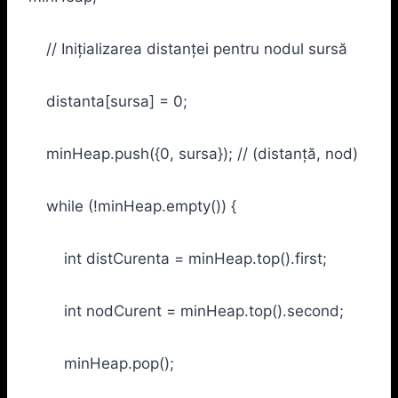
// Inițializarea distanței pentru nodul sursă
distanta[sursa] = 0;
minHeap.push({0, sursa}); // (distanță, nod)
while (!minHeap.empty()) {
int distCurenta = minHeap.top().first;
int nodCurent = minHeap.top().second;
minHeap.pop();