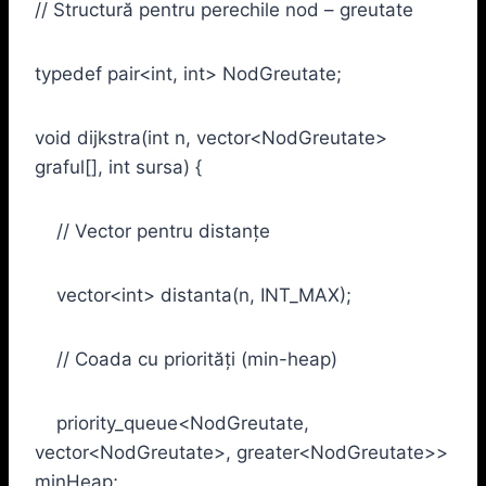
// Structură pentru perechile nod – greutate
typedef pair<int, int> NodGreutate;
void dijkstra(int n, vector<NodGreutate>
graful[], int sursa) {
// Vector pentru distanțe
vector<int> distanta(n, INT_MAX);
// Coada cu priorități (min-heap)
priority_queue<NodGreutate,
vector<NodGreutate>, greater<NodGreutate>>
minHeap;