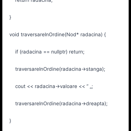
}
void traversareInOrdine(Nod* radacina) {
if (radacina == nullptr) return;
traversareInOrdine(radacina->stanga);
cout << radacina->valoare << ” „;
traversareInOrdine(radacina->dreapta);
}