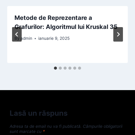
Metode de Reprezentare a
Grafurilor: Algoritmul lui Kruskal 35
By
admin
ianuarie 9, 2025
Lasă un răspuns
Adresa ta de email nu va fi publicată.
Câmpurile obligatorii
sunt marcate cu
*