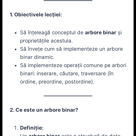
1. Obiectivele lecției:
Să înțeleagă conceptul de
arbore binar
și
proprietățile acestuia.
Să învețe cum să implementeze un arbore
binar dinamic.
Să implementeze operații comune pe arbori
binari: inserare, căutare, traversare (în
ordine, preordine, postordine).
2. Ce este un arbore binar?
Definiție:
Un
arbore binar
este o structură de date