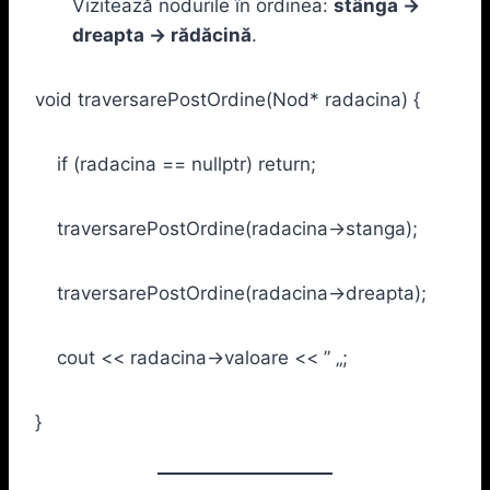
Vizitează nodurile în ordinea:
stânga →
dreapta → rădăcină
.
void traversarePostOrdine(Nod* radacina) {
if (radacina == nullptr) return;
traversarePostOrdine(radacina->stanga);
traversarePostOrdine(radacina->dreapta);
cout << radacina->valoare << ” „;
}