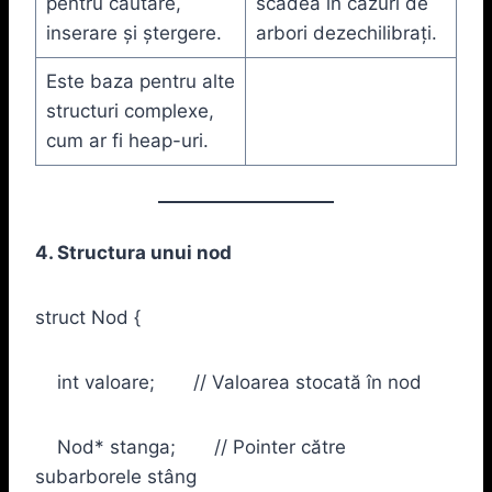
pentru căutare,
scădea în cazuri de
inserare și ștergere.
arbori dezechilibrați.
Este baza pentru alte
structuri complexe,
cum ar fi heap-uri.
4. Structura unui nod
struct Nod {
int valoare; // Valoarea stocată în nod
Nod* stanga; // Pointer către
subarborele stâng