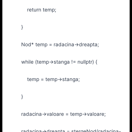
return temp;
}
Nod* temp = radacina->dreapta;
while (temp->stanga != nullptr) {
temp = temp->stanga;
}
radacina->valoare = temp->valoare;
radacina->dreapta = stergeNod(radacina-