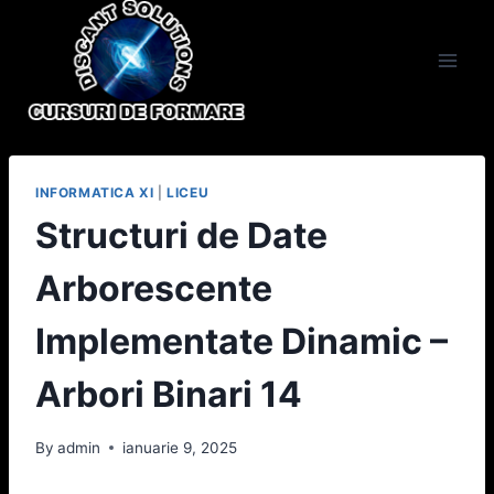
Skip
to
content
INFORMATICA XI
|
LICEU
Structuri de Date
Arborescente
Implementate Dinamic –
Arbori Binari 14
By
admin
ianuarie 9, 2025