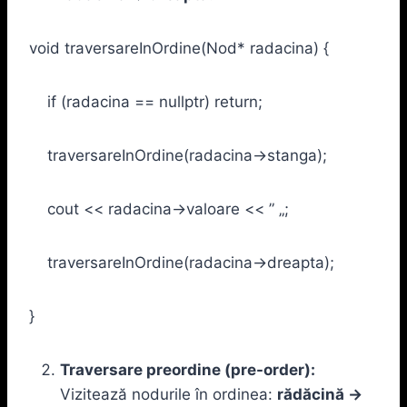
void traversareInOrdine(Nod* radacina) {
if (radacina == nullptr) return;
traversareInOrdine(radacina->stanga);
cout << radacina->valoare << ” „;
traversareInOrdine(radacina->dreapta);
}
Traversare preordine (pre-order):
Vizitează nodurile în ordinea:
rădăcină →