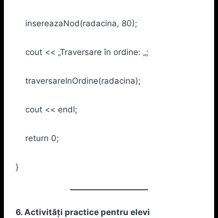
insereazaNod(radacina, 80);
cout << „Traversare în ordine: „;
traversareInOrdine(radacina);
cout << endl;
return 0;
}
6. Activități practice pentru elevi