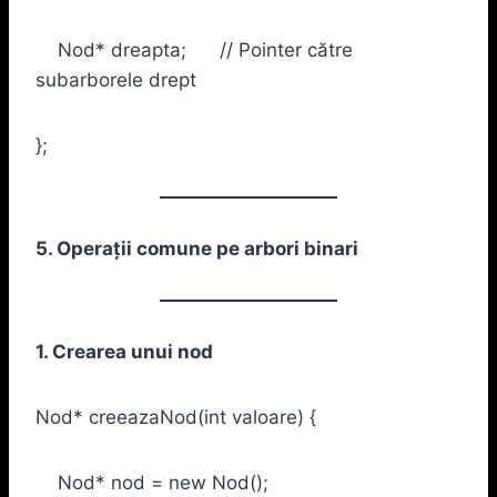
Nod* dreapta; // Pointer către
subarborele drept
};
5. Operații comune pe arbori binari
1. Crearea unui nod
Nod* creeazaNod(int valoare) {
Nod* nod = new Nod();