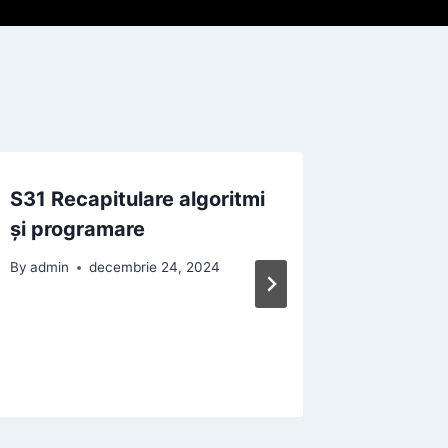
S31 Recapitulare algoritmi
S26 – S
și programare
S30 Util
numere 
By
admin
decembrie 24, 2024
By
admin