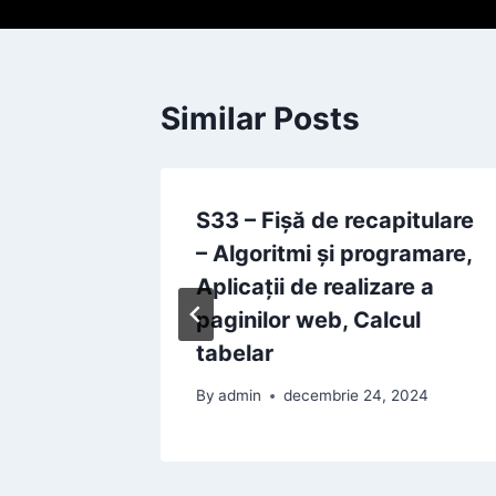
Similar Posts
ematice
S33 – Fișă de recapitulare
– Algoritmi și programare,
r
Aplicații de realizare a
paginilor web, Calcul
2024
tabelar
By
admin
decembrie 24, 2024