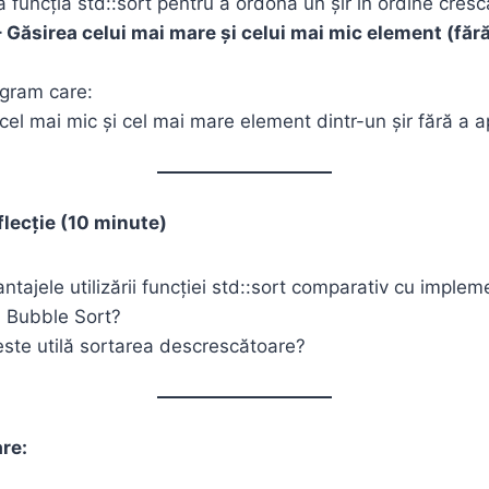
ă funcția std::sort pentru a ordona un șir în ordine cresc
– Găsirea celui mai mare și celui mai mic element (făr
ogram care:
el mai mic și cel mai mare element dintr-un șir fără a ap
eflecție (10 minute)
ntajele utilizării funcției std::sort comparativ cu impl
i Bubble Sort?
i este utilă sortarea descrescătoare?
are: