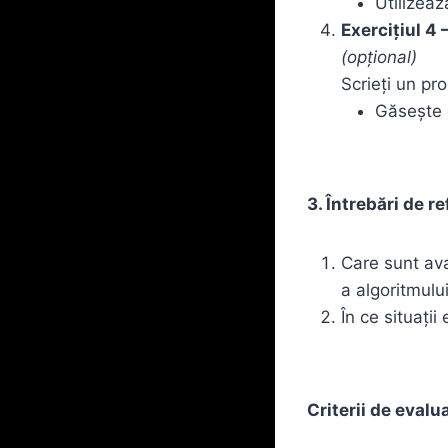
Utilizeaz
Exercițiul 4 
(opțional)
Scrieți un pr
Găsește c
3. Întrebări de r
Care sunt ava
a algoritmulu
În ce situați
Criterii de evalu