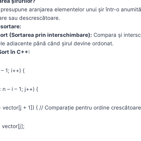
rea șirurilor?
presupune aranjarea elementelor unui șir într-o anumită
are sau descrescătoare.
 sortare:
ort (Sortarea prin interschimbare):
Compara și inters
le adiacente până când șirul devine ordonat.
ort în C++:
 – 1; i++) {
 n – i – 1; j++) {
ector[j + 1]) { // Comparație pentru ordine crescătoare
ctor[j];