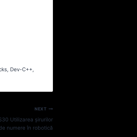
ocks, Dev-C++,
NEXT
0 Utilizarea șirurilor
de numere în robotică