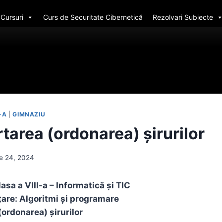
Cursuri
Curs de Securitate Cibernetică
Rezolvari Subiecte
I-A
|
GIMNAZIU
tarea (ordonarea) șirurilor
e 24, 2024
lasa a VIII-a – Informatică și TIC
țare: Algoritmi și programare
(ordonarea) șirurilor