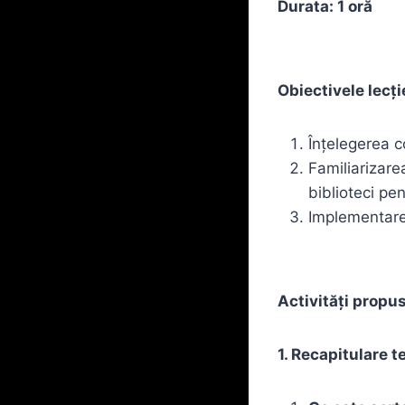
Durata: 1 oră
Obiectivele lecți
Înțelegerea c
Familiarizare
biblioteci pen
Implementarea
Activități propu
1. Recapitulare t