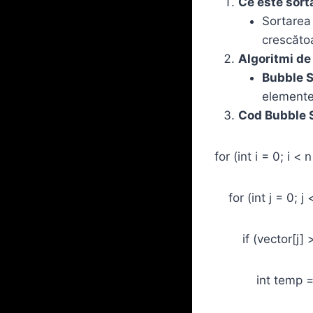
Ce este sorta
Sortarea 
crescăto
Algoritmi de
Bubble S
elemente
Cod Bubble S
for (int i = 0; i < n
for (int j = 0; j <
if (vector[j] > v
int temp = ve