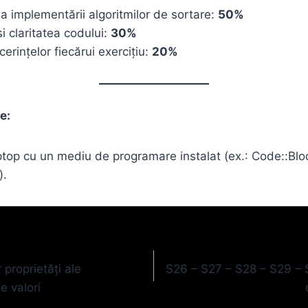
a implementării algoritmilor de sortare:
50%
i claritatea codului:
30%
erințelor fiecărui exercițiu:
20%
e:
ptop cu un mediu de programare instalat (ex.: Code::Bl
).
 proprietăți ale
S26 – S27 – S28 – S29 – S3
e valori