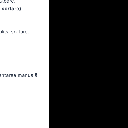
ătoare.
ă sortare)
lica sortare.
ementarea manuală