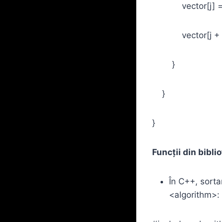
vector[j] = ve
vector[j + 1]
}
}
}
Funcții din biblio
În C++, sorta
<algorithm>: