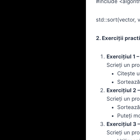
#include <algori
std::sort(vector, 
2. Exerciții prac
Exercițiul 1 
Scrieți un pr
Citește u
Sortează 
Exercițiul 2
Scrieți un pr
Sortează 
Puteți mo
Exercițiul 3 
Scrieți un pr