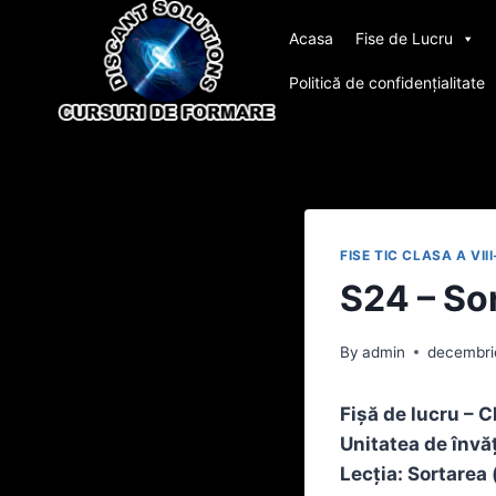
Skip
Acasa
Fise de Lucru
to
content
Politică de confidențialitate
FISE TIC CLASA A VII
S24 – Sor
By
admin
decembri
Fișă de lucru – C
Unitatea de învă
Lecția: Sortarea 