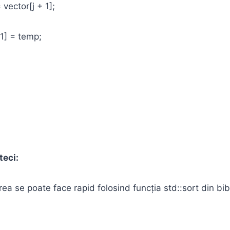
ctor[j + 1];
 = temp;
teci:
rea se poate face rapid folosind funcția std::sort din bib