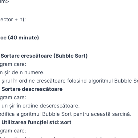
thm>
vector + n);
tice (40 minute)
– Sortare crescătoare (Bubble Sort)
ogram care:
n șir de n numere.
șirul în ordine crescătoare folosind algoritmul Bubble S
 – Sortare descrescătoare
ogram care:
un șir în ordine descrescătoare.
difica algoritmul Bubble Sort pentru această sarcină.
– Utilizarea funcției
std::sort
ogram care: