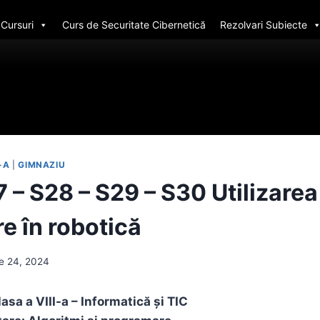
Cursuri
Curs de Securitate Cibernetică
Rezolvari Subiecte
I-A
|
GIMNAZIU
 – S28 – S29 – S30 Utilizarea 
e în robotică
e 24, 2024
lasa a VIII-a – Informatică și TIC