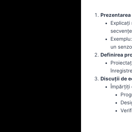
Prezentarea 
Explicați
secvențel
Exemplu: 
un senzor
Definirea pr
Proiectaț
înregistr
Discuții de e
Împărțiți 
Prog
Desi
Verif