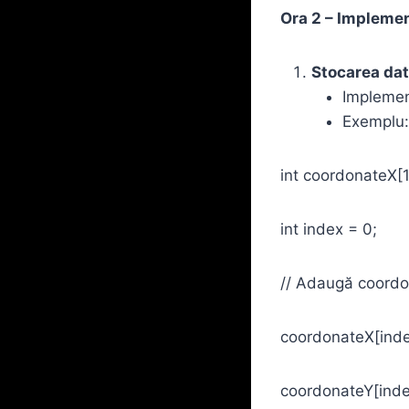
Ora 2 – Implemen
Stocarea dat
Implement
Exemplu:
int coordonateX[
int index = 0;
// Adaugă coord
coordonateX[inde
coordonateY[inde