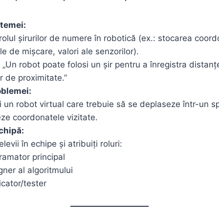
temei:
 rolul șirurilor de numere în robotică (ex.: stocarea coord
e de mișcare, valori ale senzorilor).
„Un robot poate folosi un șir pentru a înregistra distan
 de proximitate.”
oblemei:
i un robot virtual care trebuie să se deplaseze într-un sp
eze coordonatele vizitate.
chipă:
elevii în echipe și atribuiți roluri:
ramator principal
gner al algoritmului
icator/tester