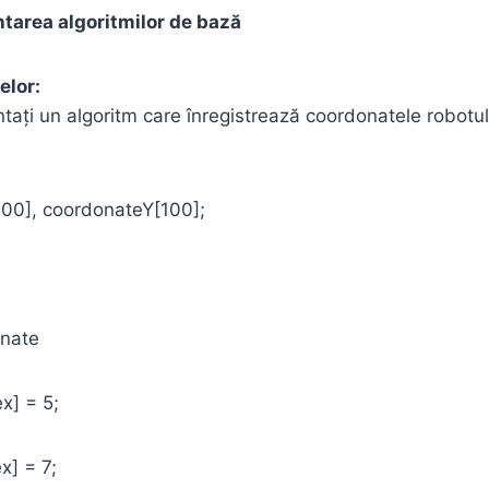
tarea algoritmilor de bază
elor:
ați un algoritm care înregistrează coordonatele robotului
100], coordonateY[100];
onate
x] = 5;
x] = 7;