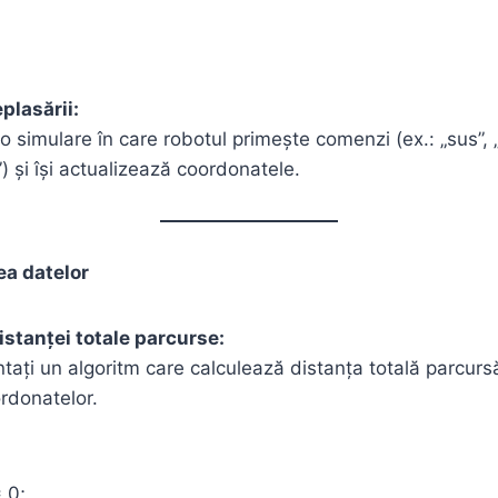
plasării:
 o simulare în care robotul primește comenzi (ex.: „sus”, „
) și își actualizează coordonatele.
ea datelor
istanței totale parcurse:
tați un algoritm care calculează distanța totală parcurs
rdonatelor.
 0;