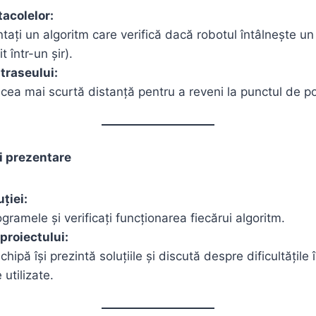
tacolelor:
ați un algoritm care verifică dacă robotul întâlnește un
t într-un șir).
traseului:
 cea mai scurtă distanță pentru a reveni la punctul de po
și prezentare
ției:
ogramele și verificați funcționarea fiecărui algoritm.
proiectului:
chipă își prezintă soluțiile și discută despre dificultățile
utilizate.