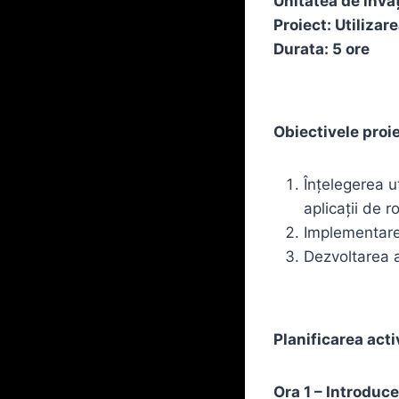
Unitatea de învă
Proiect: Utilizar
Durata: 5 ore
Obiectivele proie
Înțelegerea u
aplicații de r
Implementarea
Dezvoltarea ab
Planificarea activ
Ora 1 – Introduce