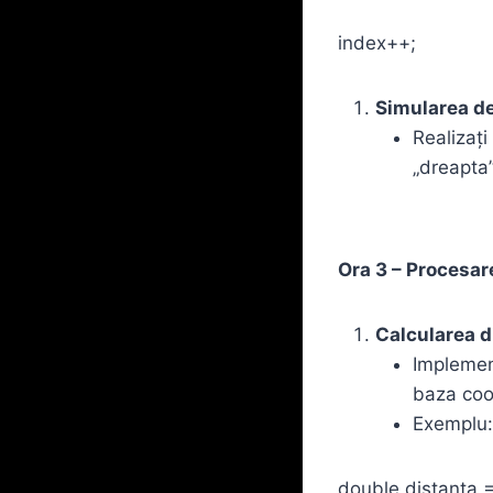
index++;
Simularea de
Realizați
„dreapta”
Ora 3 – Procesar
Calcularea d
Implemen
baza coo
Exemplu:
double distanta =