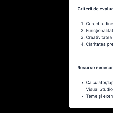
Criterii de evalu
Corectitudine
Funcționalita
Creativitatea
Claritatea pr
Resurse necesar
Calculator/la
Visual Studio
Teme și exemp