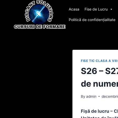
Skip
Acasa
Fise de Lucru
to
content
Politică de confidențialitate
FISE TIC CLASA A VII
S26 – S27
de numer
By
admin
decembri
Fișă de lucru – C