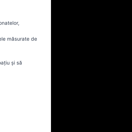
onatelor,
țele măsurate de
ațiu și să