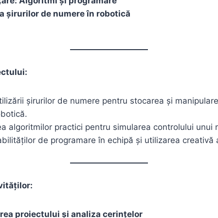
țare: Algoritmi și programare
ea șirurilor de numere în robotică
ctului:
tilizării șirurilor de numere pentru stocarea și manipulare
obotică.
 algoritmilor practici pentru simularea controlului unui 
ilităților de programare în echipă și utilizarea creativă a 
ităților:
rea proiectului și analiza cerințelor