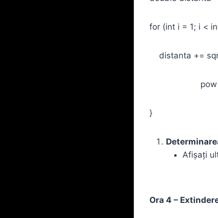
for (int i = 1; i < 
distanta += sqrt
pow(coordonat
}
Determinarea
Afișați u
Ora 4 – Extindere