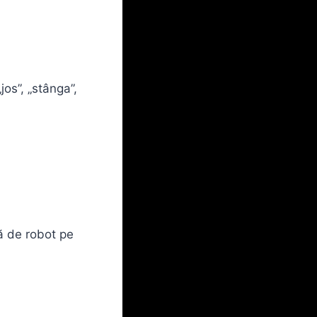
jos”, „stânga”,
ă de robot pe