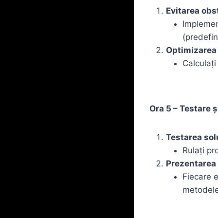
Evitarea obs
Implement
(predefini
Optimizarea 
Calculați
Ora 5 – Testare 
Testarea solu
Rulați pr
Prezentarea 
Fiecare e
metodele 