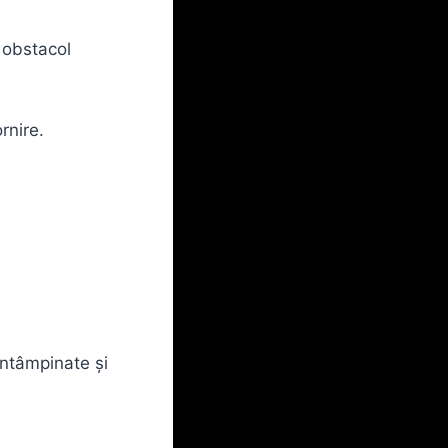
 obstacol
rnire.
 întâmpinate și