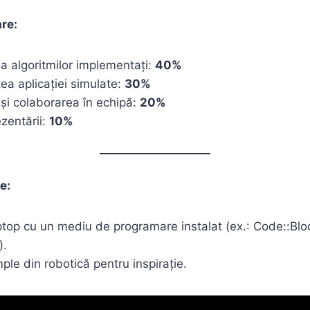
are:
a algoritmilor implementați:
40%
tea aplicației simulate:
30%
 și colaborarea în echipă:
20%
ezentării:
10%
e:
ptop cu un mediu de programare instalat (ex.: Code::Bl
).
le din robotică pentru inspirație.