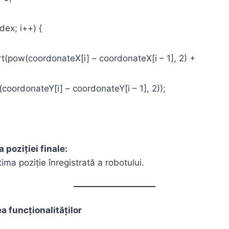
index; i++) {
(pow(coordonateX[i] – coordonateX[i – 1], 2) +
eY[i] – coordonateY[i – 1], 2));
 poziției finale:
ltima poziție înregistrată a robotului.
a funcționalităților