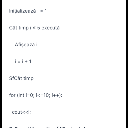
Inițializează i = 1
Cât timp i ≤ 5 execută
Afișează i
i = i + 1
SfCât timp
for (int i=0; i<=10; i++):
cout<<I;