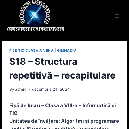
Skip
to
content
FISE TIC CLASA A VIII-A
|
GIMNAZIU
S18 – Structura
repetitivă – recapitulare
By
admin
decembrie 24, 2024
Fișă de lucru – Clasa a VIII-a – Informatică și
TIC
Unitatea de învățare: Algoritmi și programare
Lecția: Structura repetitivă – recapitulare