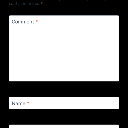
sunt marcate cu
*
Comment
*
Name
*