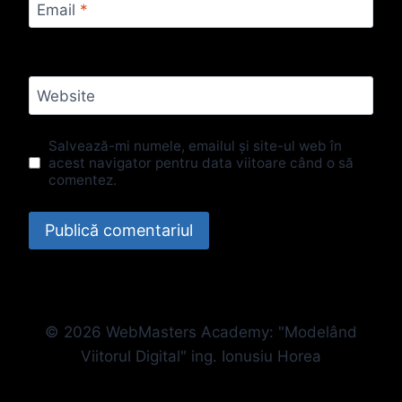
Email
*
Website
Salvează-mi numele, emailul și site-ul web în
acest navigator pentru data viitoare când o să
comentez.
© 2026 WebMasters Academy: "Modelând
Viitorul Digital" ing. Ionusiu Horea