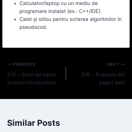
Calculator/laptop cu un mediu de
programare instalat (ex.: C++/IDE).
Caiet și stilou pentru scrierea algoritmilor în
pseudocod.
Navigare
PREVIOUS
NEXT
S19 – Șiruri de valori
S16 – Evaluare din
în
(noțiuni introductive)
pagini web
articole
Similar Posts