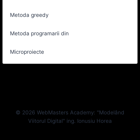
Metoda greedy
Metoda programarii din
Microproiecte
© 2026 WebMasters Academy: "Modelând
Viitorul Digital" ing. Ionusiu Horea