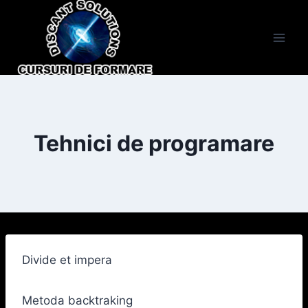
Skip
to
content
Tehnici de programare
Divide et impera
Metoda backtraking