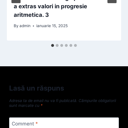
a extras valori in progresie
aritmetica. 3
By
admin
ianuarie 15, 2025
Lasă un răspuns
Adresa ta de email nu va fi publicată.
Câmpurile obligatorii
sunt marcate cu
*
Comment
*