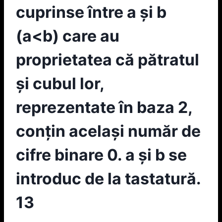
cuprinse între a şi b
(a<b) care au
proprietatea că pătratul
şi cubul lor,
reprezentate în baza 2,
conțin acelaşi număr de
cifre binare 0. a şi b se
introduc de la tastatură.
13