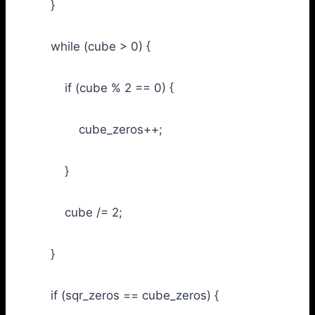
}
while (cube > 0) {
if (cube % 2 == 0) {
cube_zeros++;
}
cube /= 2;
}
if (sqr_zeros == cube_zeros) {