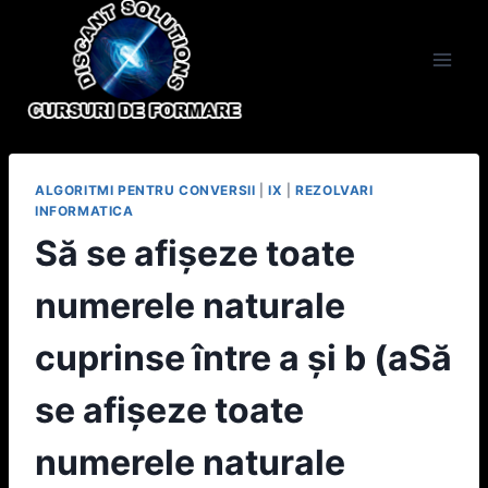
Skip
to
content
ALGORITMI PENTRU CONVERSII
|
IX
|
REZOLVARI
INFORMATICA
Să se afişeze toate
numerele naturale
cuprinse între a şi b (aSă
se afişeze toate
numerele naturale