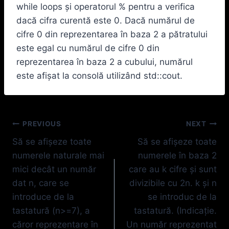
while loops și operatorul % pentru a verifica
dacă cifra curentă este 0. Dacă numărul de
cifre 0 din reprezentarea în baza 2 a pătratului
este egal cu numărul de cifre 0 din
reprezentarea în baza 2 a cubului, numărul
este afișat la consolă utilizând std::cout.
Navigare
PREVIOUS
NEXT
Să se afişeze toate
Să se afişeze toate
în
numerele naturale mai
numerele în baza 2
articole
mici decât un număr
care au k cifre şi sunt
dat n, care se
divizibile cu 2n. k şi n
introduce de la
se introduc de la
tastatură (n>=7), a
tastatură. (Indicație.
căror reprezentare în
Un număr reprezentat