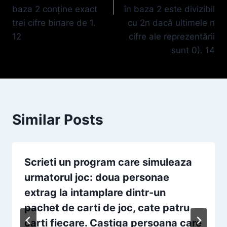
baza 2 conține exact
în baza 2 este divizibil
trei cifre binare de 1.
cu 2n dacă ultimele n
12
cifre ale reprezentării
sunt 0). 14
Similar Posts
Scrieti un program care simuleaza
urmatorul joc: doua personae
extrag la intamplare dintr-un
pachet de carti de joc, cate patru
carti fiecare. Castiga persoana care