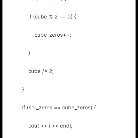
if (cube % 2 == 0) {
cube_zeros++;
}
cube /= 2;
}
if (sqr_zeros == cube_zeros) {
cout << i << endl;