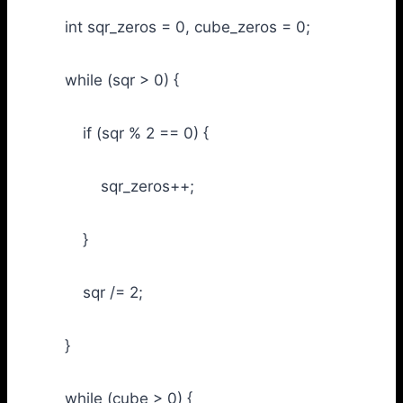
int sqr_zeros = 0, cube_zeros = 0;
while (sqr > 0) {
if (sqr % 2 == 0) {
sqr_zeros++;
}
sqr /= 2;
}
while (cube > 0) {