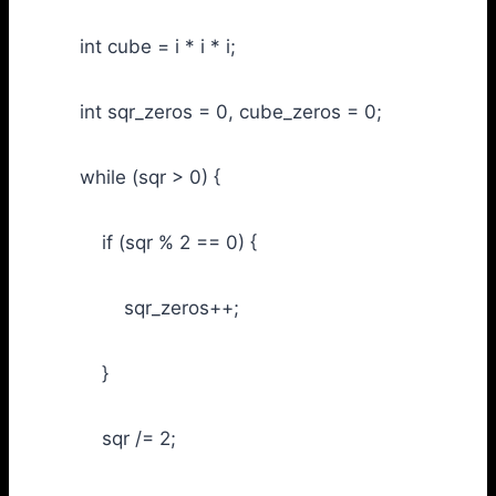
int cube = i * i * i;
int sqr_zeros = 0, cube_zeros = 0;
while (sqr > 0) {
if (sqr % 2 == 0) {
sqr_zeros++;
}
sqr /= 2;