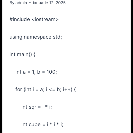
By
admin
ianuarie 12, 2025
#include <iostream>
using namespace std;
int main() {
int a = 1, b = 100;
for (int i = a; i <= b; i++) {
int sqr = i * i;
int cube = i * i * i;