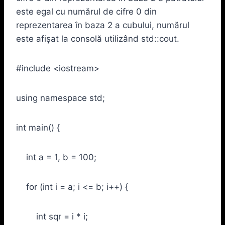
este egal cu numărul de cifre 0 din
reprezentarea în baza 2 a cubului, numărul
este afișat la consolă utilizând std::cout.
#include <iostream>
using namespace std;
int main() {
int a = 1, b = 100;
for (int i = a; i <= b; i++) {
int sqr = i * i;