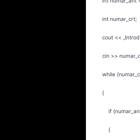
int numar_ant =
int numar_crt;
cout << „Introduc
cin >> numar_c
while (numar_cr
{
if (numar_ant 
{