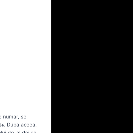
re numar, se
. Dupa aceea,
le
lui de-al doilea