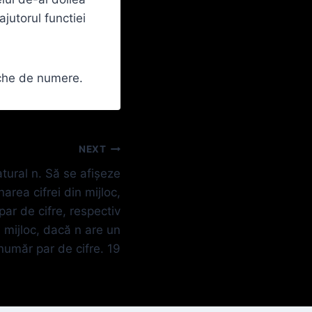
jutorul functiei
eche de numere.
NEXT
tural n. Să se afişeze
area cifrei din mijloc,
ar de cifre, respectiv
n mijloc, dacă n are un
număr par de cifre. 19