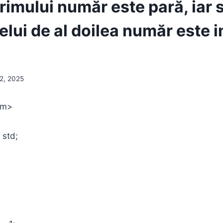
primului număr este pară, iar
celui de al doilea număr este 
12, 2025
am>
 std;