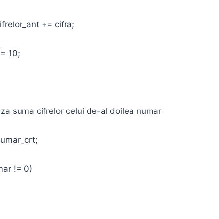
r_ant += cifra;
10;
uma cifrelor celui de-al doilea numar
ar_crt;
 != 0)