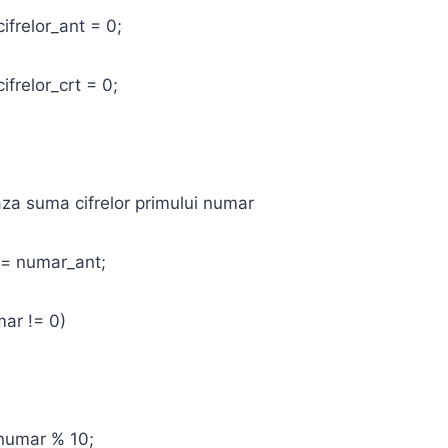
elor_ant = 0;
lor_crt = 0;
suma cifrelor primului numar
numar_ant;
 != 0)
ar % 10;