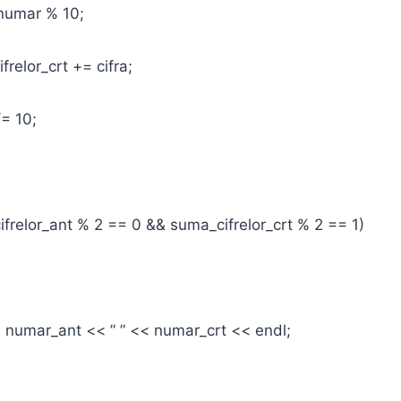
ar % 10;
_crt += cifra;
10;
or_ant % 2 == 0 && suma_cifrelor_crt % 2 == 1)
_ant << ” ” << numar_crt << endl;