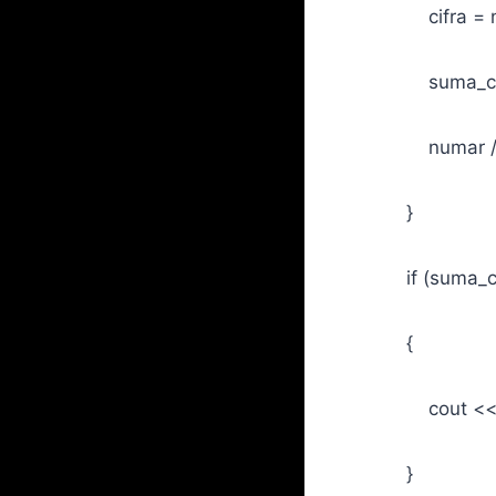
cifra = num
suma_cifrelor
numar /= 
}
if (suma_cifrel
{
cout << numar
}