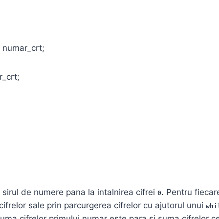
umar_crt;
crt;
 sirul de numere pana la intalnirea cifrei
. Pentru fieca
0
frelor sale prin parcurgerea cifrelor cu ajutorul unui
whi
uma cifrelor primului numar este para si suma cifrelor ce