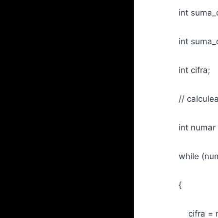
int suma_cifr
int suma_cifre
int cifra;
// calculeaza 
int numar = 
while (numar
{
cifra = num