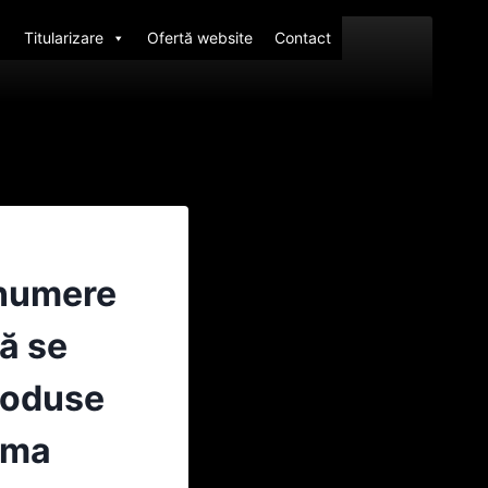
Titularizare
Ofertă website
Contact
 numere
Să se
troduse
uma