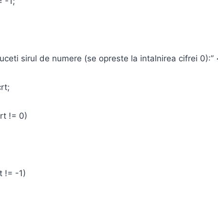
 -1;
eti sirul de numere (se opreste la intalnirea cifrei 0):”
rt;
t != 0)
!= -1)