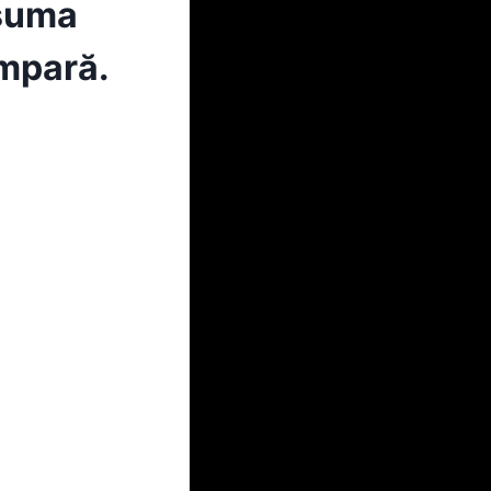
 suma
impară.