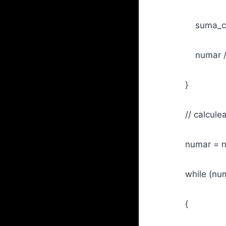
suma_cifrelo
numar /= 
}
// calculeaza s
numar = num
while (numar
{