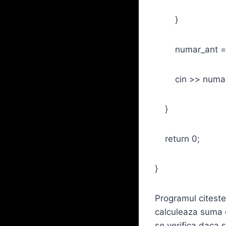
}
numar_ant = n
cin >> numar_
}
return 0;
}
Programul citeste
calculeaza suma ci
se verifica daca s