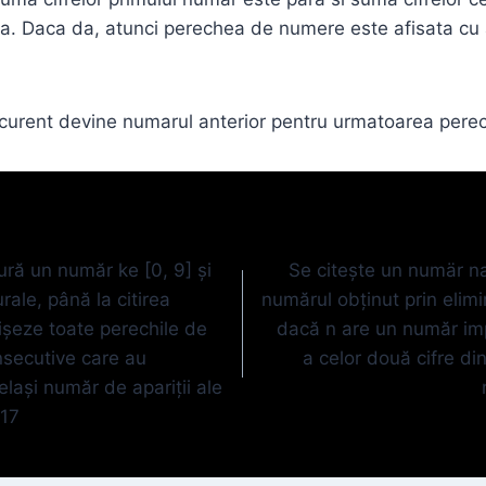
. Daca da, atunci perechea de numere este afisata cu a
l curent devine numarul anterior pentru urmatoarea per
ură un număr ke [0, 9] şi
Se citeşte un numär na
ale, până la citirea
numărul obţinut prin elimin
işeze toate perechile de
dacă n are un număr imp
secutive care au
a celor două cifre di
elaşi număr de apariții ale
 17