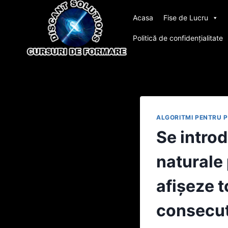
Skip
Acasa
Fise de Lucru
to
content
Politică de confidențialitate
ALGORITMI PENTRU 
Se introd
naturale 
afişeze 
consecut