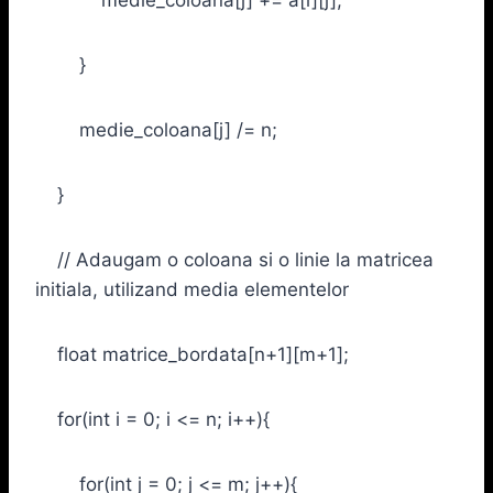
}
medie_coloana[j] /= n;
}
// Adaugam o coloana si o linie la matricea
initiala, utilizand media elementelor
float matrice_bordata[n+1][m+1];
for(int i = 0; i <= n; i++){
for(int j = 0; j <= m; j++){