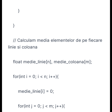
}
}
// Calculam media elementelor de pe fiecare
linie si coloana
float medie_linie[n], medie_coloana[m];
for(int i = 0; i < n; i++){
medie_linie[i] = 0;
for(int j = 0; j < m; j++){