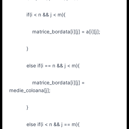
if(i < n && j < m){
matrice_bordata[i][j] = a[i][j];
}
else if(i == n && j < m){
matrice_bordata[i][j] =
medie_coloana[j];
}
else if(i < n && j == m){