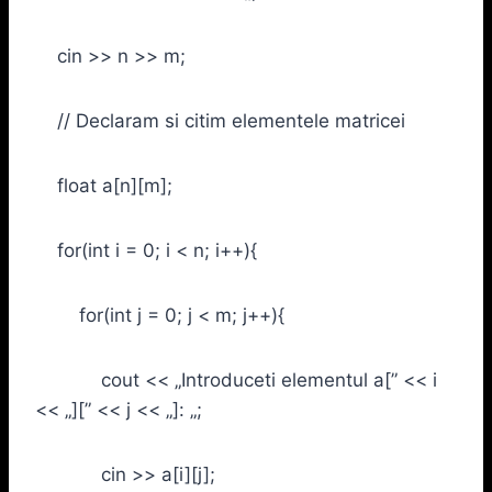
cin >> n >> m;
// Declaram si citim elementele matricei
float a[n][m];
for(int i = 0; i < n; i++){
for(int j = 0; j < m; j++){
cout << „Introduceti elementul a[” << i
<< „][” << j << „]: „;
cin >> a[i][j];