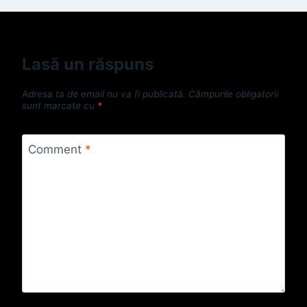
Lasă un răspuns
Adresa ta de email nu va fi publicată.
Câmpurile obligatorii
sunt marcate cu
*
Comment
*