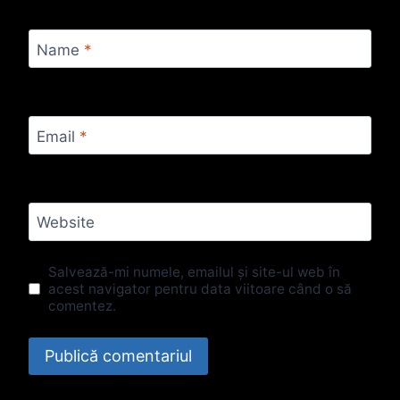
Name
*
Email
*
Website
Salvează-mi numele, emailul și site-ul web în
acest navigator pentru data viitoare când o să
comentez.