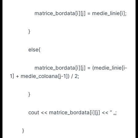
matrice_bordata[i][j] = medie_linie[i];
}
else{
matrice_bordata[i][j] = (medie_linie[i-
1] + medie_coloana[j-1]) / 2;
}
cout << matrice_bordata[i][j] << ” „;
}