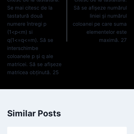
Se mai citesc de la
Să se afişeze numărul
tastatură două
liniei şi numărul
numere întregi p
coloanei pe care suma
(1<p<m) si
elementelor este
q(1<=q<=m). Să se
maximă. 27
interschimbe
coloanele p şi q ale
matricei. Să se afişeze
matricea obţinută. 25
Similar Posts