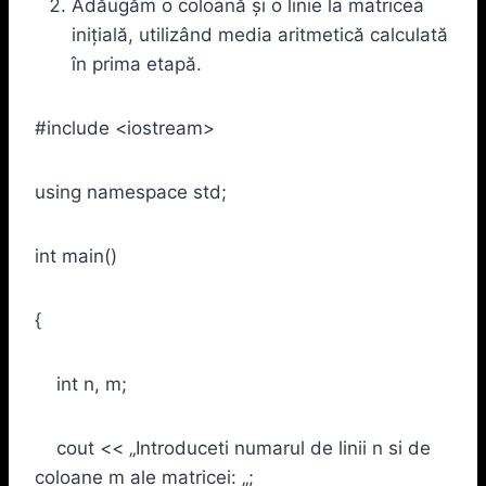
Adăugăm o coloană și o linie la matricea
inițială, utilizând media aritmetică calculată
în prima etapă.
#include <iostream>
using namespace std;
int main()
{
int n, m;
cout << „Introduceti numarul de linii n si de
coloane m ale matricei: „;