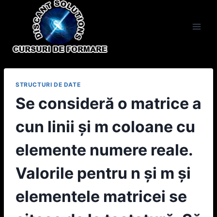
Skip
to
content
STRUCTURI DE DATE
Se consideră o matrice a
cun linii şi m coloane cu
elemente numere reale.
Valorile pentru n şi m şi
elementele matricei se