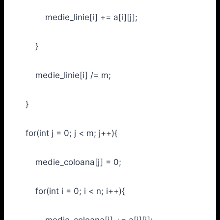
medie_linie[i] += a[i][j];
}
medie_linie[i] /= m;
}
for(int j = 0; j < m; j++){
medie_coloana[j] = 0;
for(int i = 0; i < n; i++){
medie_coloana[j] += a[i][j];