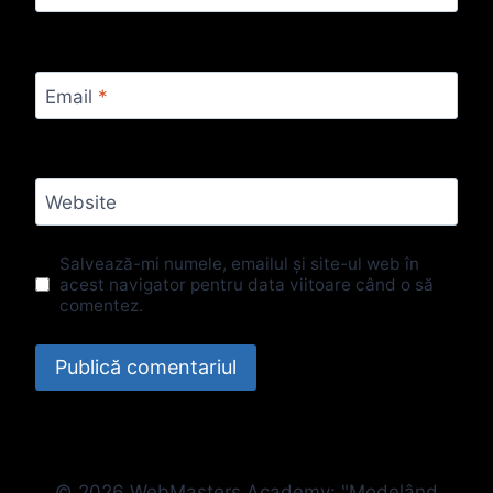
Email
*
Website
Salvează-mi numele, emailul și site-ul web în
acest navigator pentru data viitoare când o să
comentez.
© 2026 WebMasters Academy: "Modelând