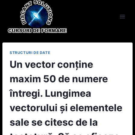
Skip
to
content
STRUCTURI DE DATE
Un vector conține
maxim 50 de numere
întregi. Lungimea
vectorului şi elementele
sale se citesc de la