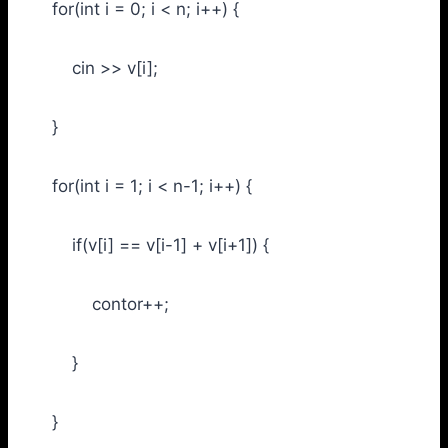
for(int i = 0; i < n; i++) {
cin >> v[i];
}
for(int i = 1; i < n-1; i++) {
if(v[i] == v[i-1] + v[i+1]) {
contor++;
}
}