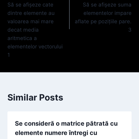
Să se afişeze cate
Să se afişeze suma
dintre elemente au
elementelor impare
valoarea mai mare
aflate pe poziţiile pare.
decat media
3
aritmetica a
elementelor vectorului
1
Similar Posts
Se consideră o matrice pătrată cu
elemente numere întregi cu