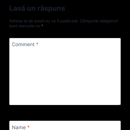
Lasă un răspuns
Adresa ta de email nu va fi publicată.
Câmpurile obligatorii
sunt marcate cu
*
Comment
*
Name
*