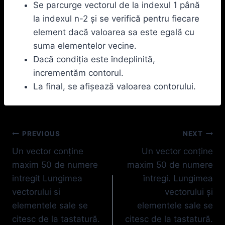
Se parcurge vectorul de la indexul 1 până
la indexul n-2 şi se verifică pentru fiecare
element dacă valoarea sa este egală cu
suma elementelor vecine.
Dacă condiţia este îndeplinită,
incrementăm contorul.
La final, se afişează valoarea contorului.
Navigare
PREVIOUS
NEXT
Un vector conţine
Un vector conţine
în
maxim 50 de numere
maxim 50 de numere
articole
intregit Lungimea
întregi. Lungimea
vectorului si
vectorului şi
elementele sale se
elementele sale se
citesc de la tastatură.
citesc de la tastatură.