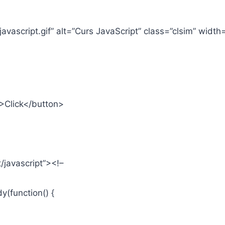
vascript.gif” alt=”Curs JavaScript” class=”clsim” width
>Click</button>
t/javascript”><!–
y(function() {