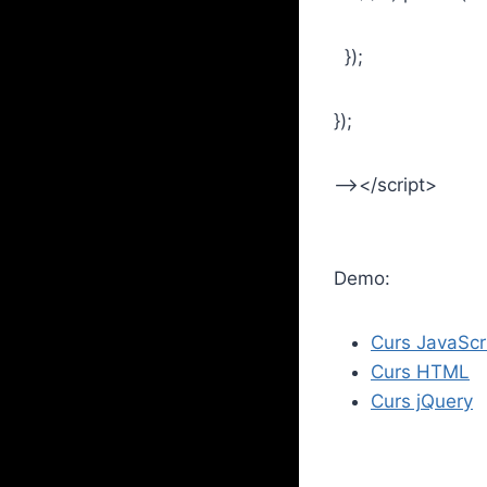
});
});
–></script>
Demo:
Curs JavaScr
Curs HTML
Curs jQuery