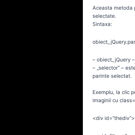
Aceasta metoda pr
selectate.
Sintaxa:
obiect_jQuery.par
– obiect_jQuery –
– „selector” – est
parinte selectat.
Exemplu, la clic p
imaginii cu class=
<div id=”thediv”>