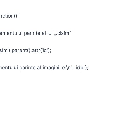
nction(){
mentului parinte al lui „.clsim”
m’).parent().attr(‘id’);
ntului parinte al imaginii e:\n’+ idpr);