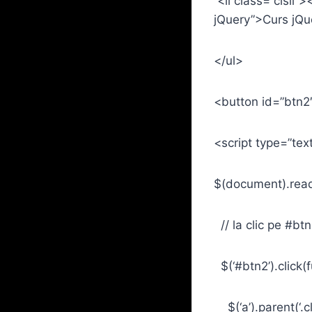
<li class=”clsli”
jQuery”>Curs jQu
</ul>
<button id=”btn2
<script type=”tex
$(document).read
// la clic pe #bt
$(‘#btn2’).click(f
$(‘a’).parent(‘.cl