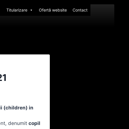
Titularizare
Ofertă website
Contact
21
i (children) in
ment, denumit
copil