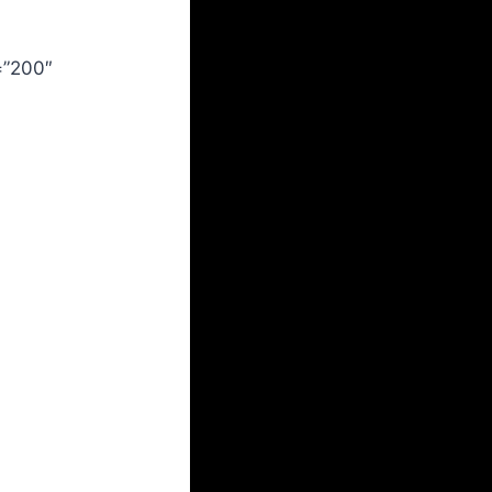
=”200″