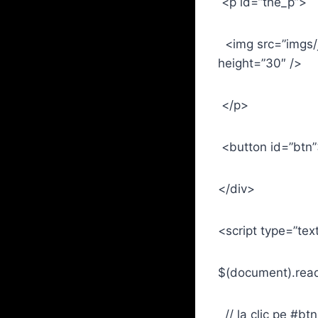
<p id=”the_p”>
<img src=”imgs/ja
height=”30″ />
</p>
<button id=”btn”
</div>
<script type=”tex
$(document).read
// la clic pe #btn