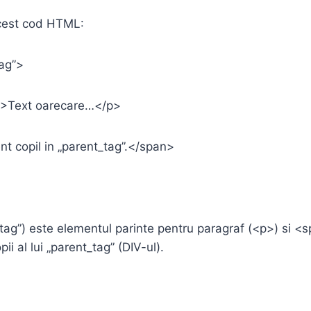
cest cod HTML:
tag”>
”>Text oarecare…</p>
t copil in „parent_tag”.</span>
_tag”) este elementul parinte pentru paragraf (<p>) si <
ii al lui „parent_tag” (DIV-ul).