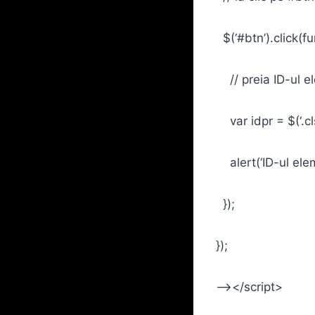
$(‘#btn’).click(fu
// preia ID-ul ele
var idpr = $(‘.clsi
alert(‘ID-ul eleme
});
});
–></script>