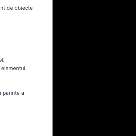
ent de obiecte
M.
e elementul
i parinte a