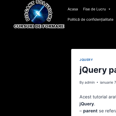
Skip
Acasa
Fise de Lucru
to
content
Politică de confidențialitate
JQUERY
jQuery pa
By
admin
ianuarie 
Acest tutorial ar
jQuery
.
–
parent
se refer