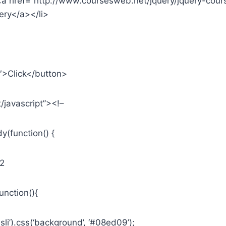
><a href=”http://www.coursesweb.net/jquery/jquery-cours
ery</a></li>
″>Click</button>
t/javascript”><!–
y(function() {
n2
unction(){
sli’).css(‘background’, ‘#08ed09’);