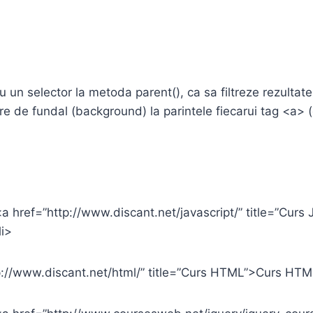
 un selector la metoda parent(), ca sa filtreze rezultate
e de fundal (background) la parintele fiecarui tag <a> (
><a href=”http://www.discant.net/javascript/” title=”Curs
li>
p://www.discant.net/html/” title=”Curs HTML”>Curs HTM