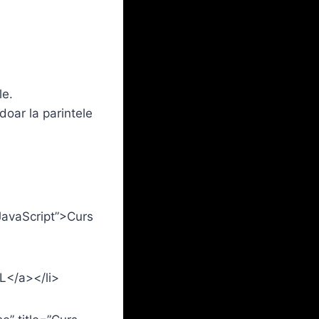
le.
doar la parintele
 JavaScript”>Curs
L</a></li>