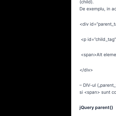
(child).
De exemplu, in a
<div id=”parent_
<p id=”child_tag
<span>Alt elemen
</div>
– DIV-ul („parent
si <span> sunt cop
jQuery parent()