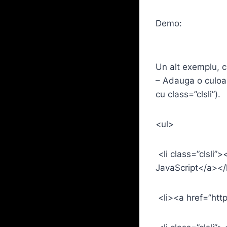
Demo:
Un alt exemplu, cu
– Adauga o culoar
cu class=”clsli”).
<ul>
<li class=”clsli”
JavaScript</a></
<li><a href=”htt