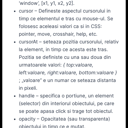
‘window’, [x1, y1, x2, y2].
cursor – Defineste aspectul cursorului in
timp ce elementul e tras cu mouse-ul. Se
folosesc aceleasi valori ca si in CSS:
pointer, move, crosshair, help, etc.
cursorAt – seteaza pozitia cursorului, relativ
la element, in timp ce acesta este tras.
Pozitia se definiste cu una sau doua din
urmatoarele valori:
{ top:valoare,
left:valoare, right:valoare, bottom:valoare }
; „valoare” e un numar ce seteaza distanta
in pixeli.
handle – specifica o portiune, un element
(selector) din interiorul obiectului, pe care
se poate apasa click si trage tot obiectul.
opacity – Opacitatea (sau transparenta)
obiectului in timp ce e mutat.