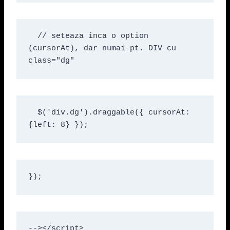
  // seteaza inca o option 
(cursorAt), dar numai pt. DIV cu 
class="dg"
  $('div.dg').draggable({ cursorAt: 
{left: 8} });
});
--></script>