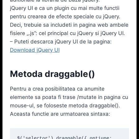
jQuery UI e ca un plugin cu mai multe functii
pentru crearea de efecte speciale cu jQuery.
Deci, trebuie sa includeti in pagina web ambele
fisiere „.js”: cel principal cu jQuery si jQuery UI.
– Puteti descarca jQuery UI de la pagina:
Download jQuery UI
Metoda draggable()
Pentru a crea posibilitatea ca anumite
elemente sa poata fi trase /mutate in pagina cu
mouse-ul, se foloseste metoda draggable().
Aceasta functie are urmatoarea sintaxa:
$('selector').draggable({ optiune: 