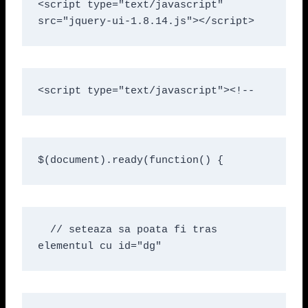
<script type="text/javascript" 
src="jquery-ui-1.8.14.js"></script>
<script type="text/javascript"><!--
$(document).ready(function() {
  // seteaza sa poata fi tras 
elementul cu id="dg"