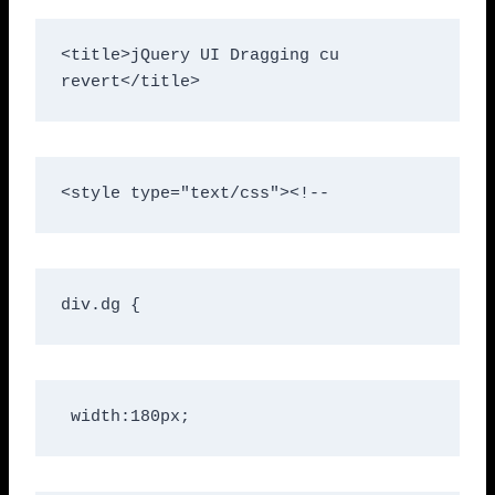
<title>jQuery UI Dragging cu 
revert</title>
<style type="text/css"><!--
div.dg {
 width:180px;