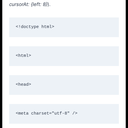
cursorAt: {left: 8}
).
<!doctype html>
<html>
<head>
<meta charset="utf-8" />