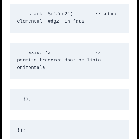
    stack: $('#dg2'),       // aduce 
elementul "#dg2" in fata
    axis: 'x'               // 
permite tragerea doar pe linia 
orizontala
  });
});