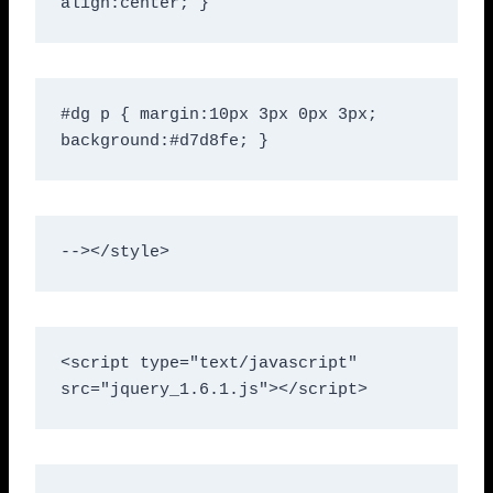
align:center; }
#dg p { margin:10px 3px 0px 3px; 
background:#d7d8fe; }
--></style>
<script type="text/javascript" 
src="jquery_1.6.1.js"></script>