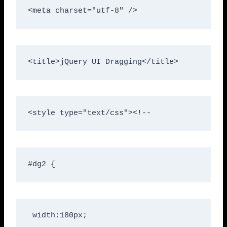
<meta charset="utf-8" />
<title>jQuery UI Dragging</title>
<style type="text/css"><!--
#dg2 {
 width:180px;