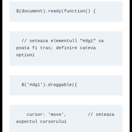
$(document).ready(function() {
  // seteaza elementull "#dg1" sa 
poata fi tras; definire cateva 
optiuni
  $('#dg1').draggable({
    cursor: 'move',        // seteaza 
aspectul cursorului