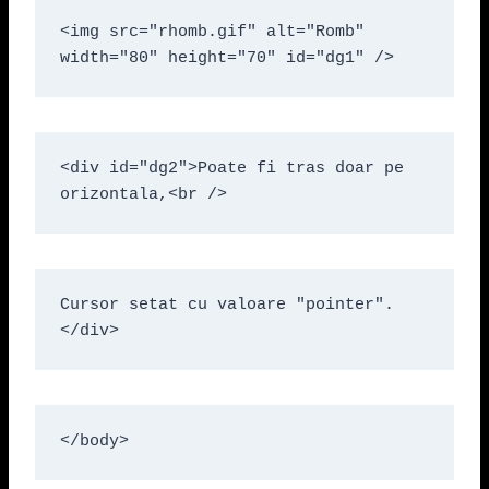
<img src="rhomb.gif" alt="Romb" 
width="80" height="70" id="dg1" />
<div id="dg2">Poate fi tras doar pe 
orizontala,<br />
Cursor setat cu valoare "pointer".
</div>
</body>