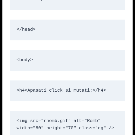
</head>
<body>
<h4>Apasati click si mutati:</h4>
<img src="rhomb.gif" alt="Romb" 
width="80" height="70" class="dg" />