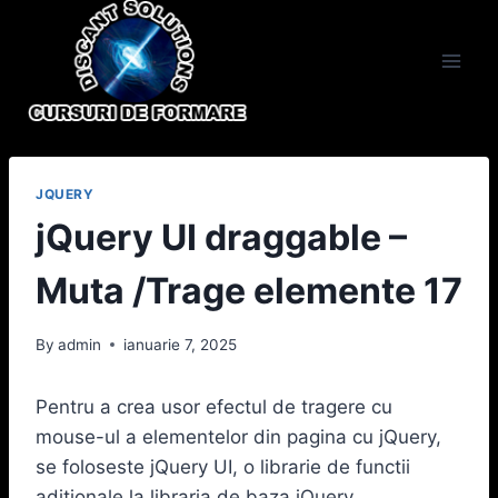
Skip
to
content
JQUERY
jQuery UI draggable –
Muta /Trage elemente 17
By
admin
ianuarie 7, 2025
Pentru a crea usor efectul de tragere cu
mouse-ul a elementelor din pagina cu jQuery,
se foloseste jQuery UI, o librarie de functii
aditionale la libraria de baza jQuery.