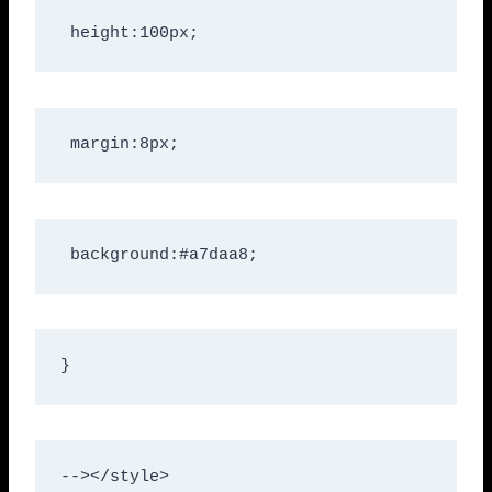
 height:100px;
 margin:8px;
 background:#a7daa8;
}
--></style>