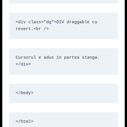
<div class="dg">DIV draggable cu 
revert.<br />
Cursorul e adus in partea stanga.
</div>
</body>
</html>