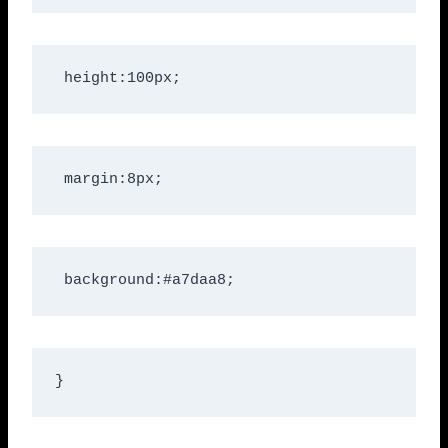
 height:100px;
 margin:8px;
 background:#a7daa8;
}