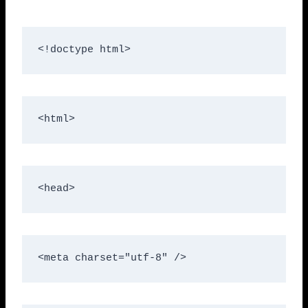
<!doctype html>
<html>
<head>
<meta charset="utf-8" />