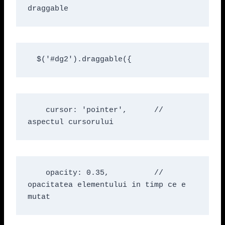
draggable
  $('#dg2').draggable({
    cursor: 'pointer',      // 
aspectul cursorului
    opacity: 0.35,          // 
opacitatea elementului in timp ce e 
mutat