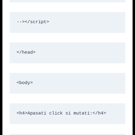
--></script>
</head>
<body>
<h4>Apasati click si mutati:</h4>