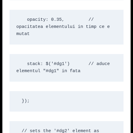
    opacity: 0.35,         // 
opacitatea elementului in timp ce e 
mutat
    stack: $('#dg1')       // aduce 
elementul "#dg1" in fata
  });
  // sets the '#dg2' element as 