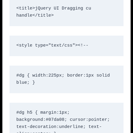
<title>jQuery UI Dragging cu 
handle</title>
<style type="text/css"><!--
#dg { width:225px; border:1px solid 
blue; }
#dg h5 { margin:1px; 
background:#07da08; cursor:pointer; 
text-decoration:underline; text-