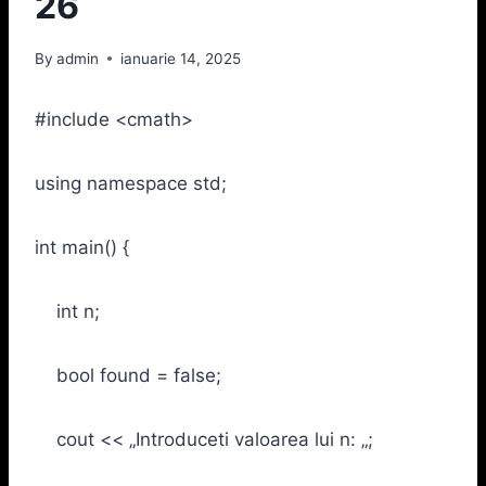
26
By
admin
ianuarie 14, 2025
#include <cmath>
using namespace std;
int main() {
int n;
bool found = false;
cout << „Introduceti valoarea lui n: „;