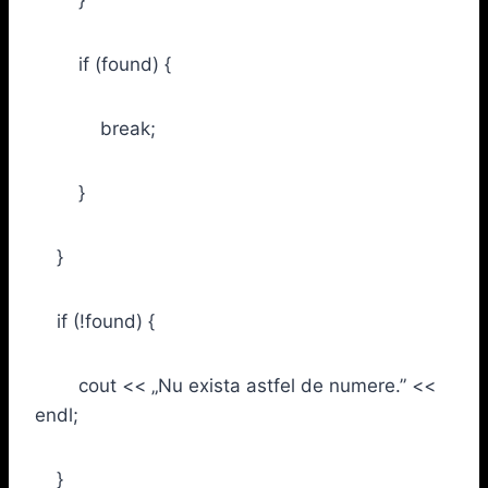
if (found) {
break;
}
}
if (!found) {
cout << „Nu exista astfel de numere.” <<
endl;
}