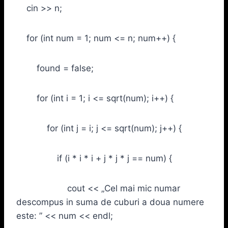
cin >> n;
for (int num = 1; num <= n; num++) {
found = false;
for (int i = 1; i <= sqrt(num); i++) {
for (int j = i; j <= sqrt(num); j++) {
if (i * i * i + j * j * j == num) {
cout << „Cel mai mic numar
descompus in suma de cuburi a doua numere
este: ” << num << endl;