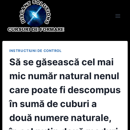
Skip
to
content
INSTRUCTIUNI DE CONTROL
Să se găsească cel mai
mic număr natural nenul
care poate fi descompus
în sumă de cuburi a
două numere naturale,