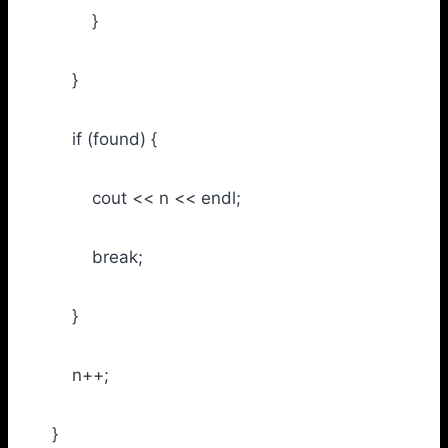
}
}
if (found) {
cout << n << endl;
break;
}
n++;
}