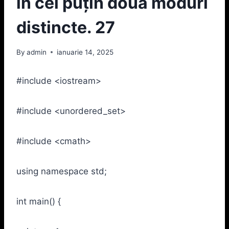
în cel puţin două moduri
distincte. 27
By
admin
ianuarie 14, 2025
#include <iostream>
#include <unordered_set>
#include <cmath>
using namespace std;
int main() {