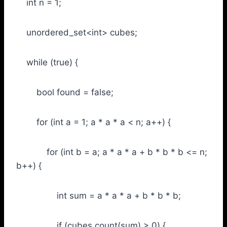
int n = 1;
unordered_set<int> cubes;
while (true) {
bool found = false;
for (int a = 1; a * a * a < n; a++) {
for (int b = a; a * a * a + b * b * b <= n;
b++) {
int sum = a * a * a + b * b * b;
if (cubes.count(sum) > 0) {