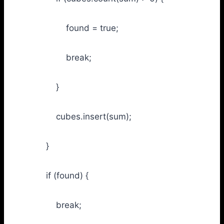
found = true;
break;
}
cubes.insert(sum);
}
if (found) {
break;