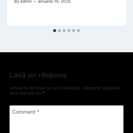
By
admin
ianuarie 14, 2025
Lasă un răspuns
Adresa ta de email nu va fi publicată.
Câmpurile obligatorii
sunt marcate cu
*
Comment
*