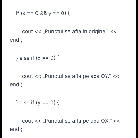
if (x == 0 && y == 0) {
cout << „Punctul se afla in origine.” <<
endl;
} else if (x == 0) {
cout << „Punctul se afla pe axa OY.” <<
endl;
} else if (y == 0) {
cout << „Punctul se afla pe axa OX.” <<
endl;