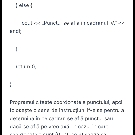
} else {
cout << „Punctul se afla in cadranul IV.” <<
endl;
}
return 0;
}
Programul citește coordonatele punctului, apoi
folosește o serie de instrucțiuni if-else pentru a
determina în ce cadran se află punctul sau
dacă se află pe vreo axă. În cazul în care
coordonatele sunt (0, 0), se afișează că