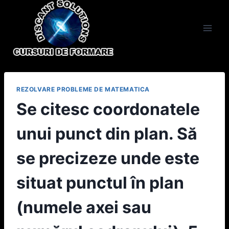
Skip
to
content
REZOLVARE PROBLEME DE MATEMATICA
Se citesc coordonatele
unui punct din plan. Să
se precizeze unde este
situat punctul în plan
(numele axei sau