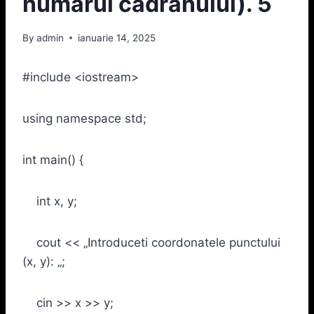
numărul cadranului). 5
By
admin
ianuarie 14, 2025
#include <iostream>
using namespace std;
int main() {
int x, y;
cout << „Introduceti coordonatele punctului
(x, y): „;
cin >> x >> y;