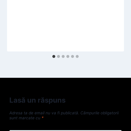
Lasă un răspuns
Adresa ta de email nu va fi publicată.
Câmpurile obligatorii
sunt marcate cu
*