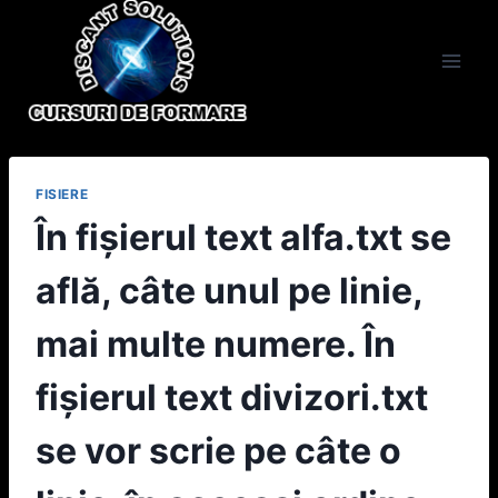
Skip
to
content
FISIERE
În fişierul text alfa.txt se
află, câte unul pe linie,
mai multe numere. În
fişierul text divizori.txt
se vor scrie pe câte o