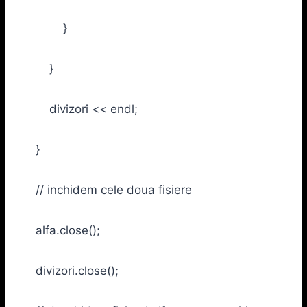
}
}
divizori << endl;
}
// inchidem cele doua fisiere
alfa.close();
divizori.close();