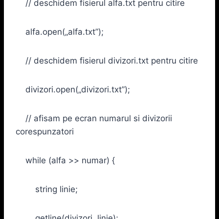
// deschidem fisierul alfa.txt pentru citire
alfa.open(„alfa.txt”);
// deschidem fisierul divizori.txt pentru citire
divizori.open(„divizori.txt”);
// afisam pe ecran numarul si divizorii
corespunzatori
while (alfa >> numar) {
string linie;
getline(divizori, linie);