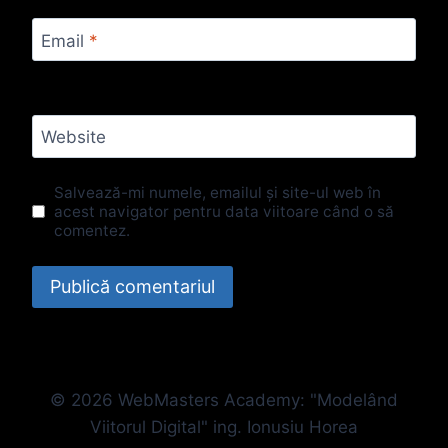
Email
*
Website
Salvează-mi numele, emailul și site-ul web în
acest navigator pentru data viitoare când o să
comentez.
© 2026 WebMasters Academy: "Modelând
Viitorul Digital" ing. Ionusiu Horea