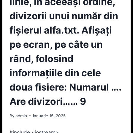
linie, în aceeaşi ordine,
divizorii unui număr din
fişierul alfa.txt. Afişaţi
pe ecran, pe câte un
rând, folosind
informațiile din cele
doua fisiere: Numarul ….
Are divizori…… 9
By
admin
ianuarie 15, 2025
#include <iostream>