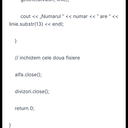
cout << „Numarul ” << numar << ” are ” <<
linie.substr(13) << endl;
}
// inchidem cele doua fisiere
alfa.close();
divizori.close();
return 0;
}