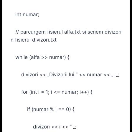
int numar;
// parcurgem fisierul alfa.txt si scriem divizorii
in fisierul divizori.txt
while (alfa >> numar) {
divizori << „Divizorii lui ” << numar << „: „;
for (int i = 1; i <= numar; i++) {
if (numar % i == 0) {
divizori << i << ” „;