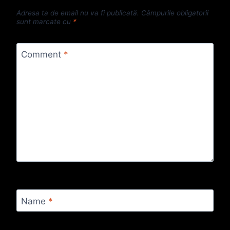
Adresa ta de email nu va fi publicată.
Câmpurile obligatorii
sunt marcate cu
*
Comment
*
Name
*