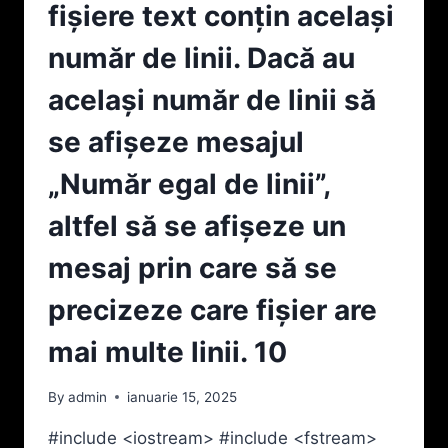
LINIE,
fişiere text conțin acelaşi
MAI
MULTE
număr de linii. Dacă au
NUMERE.
ÎN
acelaşi număr de linii să
FIŞIERUL
TEXT
se afişeze mesajul
DIVIZORI.TXT
SE
„Număr egal de linii”,
VOR
SCRIE
altfel să se afişeze un
PE
CÂTE
mesaj prin care să se
O
LINIE,
precizeze care fişier are
ÎN
ACEEAŞI
mai multe linii. 10
ORDINE,
DIVIZORII
By
admin
ianuarie 15, 2025
UNUI
NUMĂR
#include <iostream> #include <fstream>
DIN