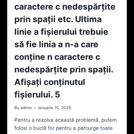
MULTE
caractere c nedespărțite
PROPRIETATEA
ORI.
MENȚIONATĂ
DACĂ
prin spații etc. Ultima
ŞI
EXISTĂ
MESAJUL
MAI
linie a fişierului trebuie
„NU”
MULTE
ÎN
ASTFEL
să fie linia a n-a care
CAZ
DE
CONTRAR.
LITERE,
conține n caractere c
3
SE
VOR
nedespărțite prin spații.
AFIŞA
TOATE
Afişaţi conținutul
4
fişierului. 5
By
admin
ianuarie 15, 2025
Pentru a rezolva această problemă, putem
folosi o buclă for pentru a parcurge toate