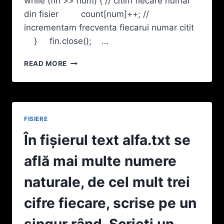
while (fin >> num) { // citim fiecare numar
A
DOUA
din fisier count[num]++; //
LINIE
incrementam frecventa fiecarui numar citit
DOUĂ
} fin.close(); …
CARACTERE
C
ÎN
NEDESPĂRȚITE
READ MORE
FIŞIERUL
PRIN
TEXT
SPAȚII,
NUMERE.TXT
PE
SE
LINIA
AFLĂ
A
FISIERE
MAI
TREIA
MULTE
În fişierul text alfa.txt se
TREI
NUMERE
CARACTERE
NATURALE,
află mai multe numere
C
DE
NEDESPĂRȚITE
CÂTE
naturale, de cel mult trei
PRIN
CEL
SPAȚII
MULT
cifre fiecare, scrise pe un
ETC.
PATRU
ULTIMA
CIFRE
singur rând. Scrieți un
LINIE