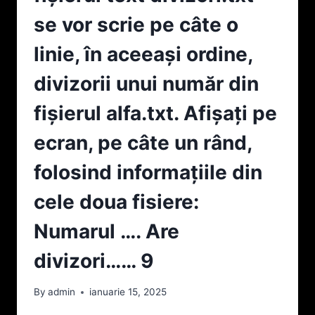
REZOLVA
SORTAREA
PROBLEMA
se vor scrie pe câte o
NUMERELOR
FOLOSIND
SE
DOAR
linie, în aceeaşi ordine,
VA
STRUCTURILE
FACE
DE
divizorii unui număr din
ÎNTR-
CONTROL
UN
ȘI
fişierul alfa.txt. Afişaţi pe
VECTOR).
VARIABILELE
7
STANDARD
ecran, pe câte un rând,
DIN
LIMBAJUL
folosind informațiile din
C++
8
cele doua fisiere:
Numarul …. Are
divizori…… 9
By
admin
ianuarie 15, 2025