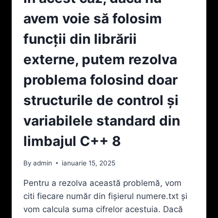
NUMERE
NATURALE,
avem voie să folosim
DE
CEL
funcții din librării
MULT
TREI
externe, putem rezolva
CIFRE
FIECARE,
problema folosind doar
SCRISE
PE
structurile de control și
UN
SINGUR
variabilele standard din
RÂND.
SCRIEȚI
limbajul C++ 8
UN
PROGRAM
By
admin
ianuarie 15, 2025
CARE
CREEAZĂ
Pentru a rezolva această problemă, vom
UN
citi fiecare număr din fișierul numere.txt și
ALT
FIŞIER
vom calcula suma cifrelor acestuia. Dacă
TEXT