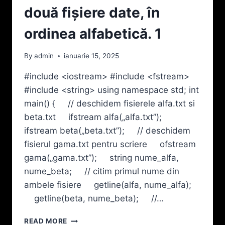
două fişiere date, în
ordinea alfabetică. 1
By
admin
ianuarie 15, 2025
#include <iostream> #include <fstream>
#include <string> using namespace std; int
main() { // deschidem fisierele alfa.txt si
beta.txt ifstream alfa(„alfa.txt”);
ifstream beta(„beta.txt”); // deschidem
fisierul gama.txt pentru scriere ofstream
gama(„gama.txt”); string nume_alfa,
nume_beta; // citim primul nume din
ambele fisiere getline(alfa, nume_alfa);
getline(beta, nume_beta); //…
FIŞIERELE
READ MORE