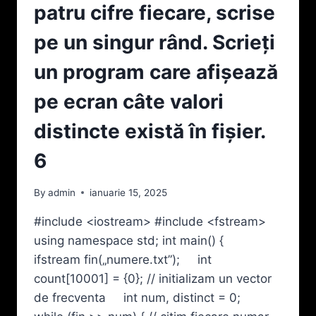
ŞI
patru cifre fiecare, scrise
O
LITERĂ
pe un singur rând. Scrieți
C
ŞI
un program care afişează
CREEAZĂ
UN
pe ecran câte valori
FIŞIER
TEXT
distincte există în fişier.
CU
NUMELE
6
CARACTER.TXT
CE
By
admin
ianuarie 15, 2025
CONȚINE
PE
#include <iostream> #include <fstream>
PRIMA
using namespace std; int main() {
LINIE
UN
ifstream fin(„numere.txt”); int
CARACTER
count[10001] = {0}; // initializam un vector
C,
de frecventa int num, distinct = 0;
PE