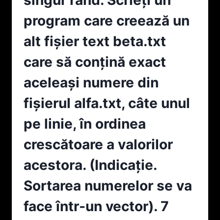
FIECARE,
A
SCRISE
program care creează un
FIŞIERULUI
PE
TREBUIE
UN
alt fişier text beta.txt
SĂ
SINGUR
FIE
RÂND.
care să conțină exact
LINIA
SCRIEȚI
A
UN
aceleaşi numere din
N-
PROGRAM
A
CARE
fişierul alfa.txt, câte unul
CARE
AFIŞEAZĂ
CONȚINE
PE
pe linie, în ordinea
N
ECRAN
CARACTERE
CÂTE
crescătoare a valorilor
C
VALORI
NEDESPĂRȚITE
DISTINCTE
acestora. (Indicație.
PRIN
EXISTĂ
SPAȚII.
ÎN
Sortarea numerelor se va
AFIŞAŢI
FIŞIER.
CONȚINUTUL
6
face într-un vector). 7
FIŞIERULUI.
5