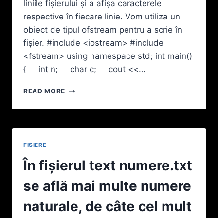
liniile fișierului și a afișa caracterele
respective în fiecare linie. Vom utiliza un
obiect de tipul ofstream pentru a scrie în
fișier. #include <iostream> #include
<fstream> using namespace std; int main()
{ int n; char c; cout <<…
SCRIEȚI
READ MORE
UN
PROGRAM
CARE
CITEŞTE
DE
FISIERE
LA
TASTATURĂ
În fişierul text numere.txt
UN
NUMĂR
se află mai multe numere
NATURAL
N
naturale, de câte cel mult
(0<=N<=15)