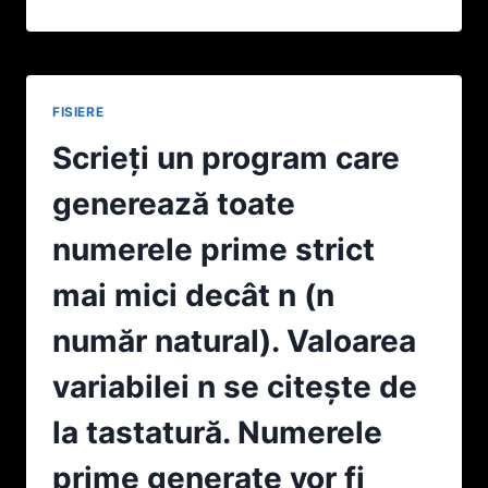
TEXT
ALFA.TXT
ŞI
BETA.TXT
CONȚIN
FISIERE
NUMELE
UNOR
Scrieți un program care
PERSOANE,
CÂTE
generează toate
O
LINIE
numerele prime strict
PENTRU
FIECARE
mai mici decât n (n
PERSOANĂ.
ŞTIIND
număr natural). Valoarea
CĂ
ÎN
variabilei n se citeşte de
FIECARE
FIŞIER
la tastatură. Numerele
NUMELE
SUNT
prime generate vor fi