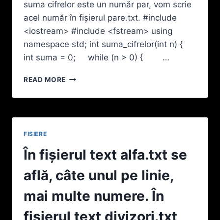
suma cifrelor este un număr par, vom scrie
BETA.TXT
acel număr în fișierul pare.txt. #include
CARE
<iostream> #include <fstream> using
SĂ
CONȚINĂ
namespace std; int suma_cifrelor(int n) {
EXACT
int suma = 0; while (n > 0) { …
ACELEAŞI
NUMERE
ÎN
READ MORE
DIN
ACEST
FIŞIERUL
CAZ,
ALFA.TXT,
DACĂ
CÂTE
NU
UNUL
AVEM
PE
FISIERE
VOIE
LINIE,
SĂ
În fişierul text alfa.txt se
ÎN
FOLOSIM
ORDINEA
FUNCȚII
află, câte unul pe linie,
CRESCĂTOARE
DIN
A
LIBRĂRII
mai multe numere. În
VALORILOR
EXTERNE,
ACESTORA.
PUTEM
fişierul text divizori.txt
(INDICAȚIE.