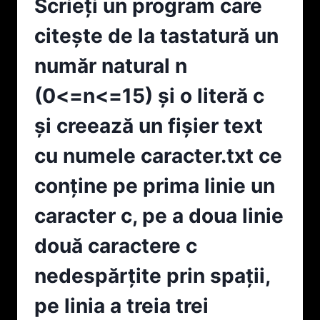
Scrieți un program care
CE
CU
APARE
LITERE
citeşte de la tastatură un
DE
MICI,
EXACT
CÂTE
număr natural n
N
UN
ORI.
CUVÂNT
(0<=n<=15) şi o literă c
PROGRAMUL
PE
AFIŞEAZĂ
FIECARE
şi creează un fişier text
PE
LINIE.
ECRAN
SCRIEȚI
cu numele caracter.txt ce
MESAJUL
UN
„DA”
PROGRAM
conține pe prima linie un
ÎN
CARE
CAZUL
SĂ
caracter c, pe a doua linie
ÎN
AFIŞEZE
CARE
LITERA
două caractere c
EXISTĂ
CARE
CEL
APARE
nedespărțite prin spații,
PUȚIN
DE
O
CELE
pe linia a treia trei
LITERĂ
MAI
CU