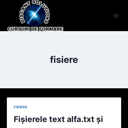
Skip
to
content
fisiere
FISIERE
Fişierele text alfa.txt şi