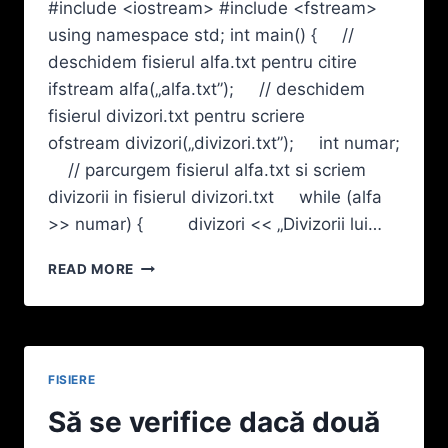
#include <iostream> #include <fstream>
using namespace std; int main() { //
deschidem fisierul alfa.txt pentru citire
ifstream alfa(„alfa.txt”); // deschidem
fisierul divizori.txt pentru scriere
ofstream divizori(„divizori.txt”); int numar;
// parcurgem fisierul alfa.txt si scriem
divizorii in fisierul divizori.txt while (alfa
>> numar) { divizori << „Divizorii lui…
ÎN
READ MORE
FIŞIERUL
TEXT
ALFA.TXT
SE
AFLĂ,
FISIERE
CÂTE
UNUL
Să se verifice dacă două
PE