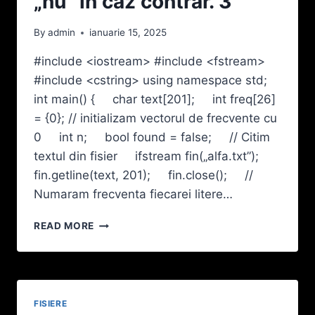
„nu” în caz contrar. 3
By
admin
ianuarie 15, 2025
#include <iostream> #include <fstream>
#include <cstring> using namespace std;
int main() { char text[201]; int freq[26]
= {0}; // initializam vectorul de frecvente cu
0 int n; bool found = false; // Citim
textul din fisier ifstream fin(„alfa.txt”);
fin.getline(text, 201); fin.close(); //
Numaram frecventa fiecarei litere…
PE
READ MORE
PRIMA
LINIE
A
FIŞIERULUI
TEXT
FISIERE
ALFA.TXT,