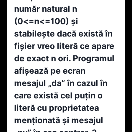
TASTATURĂ.
număr natural n
NUMERELE
PRIME
(0<=n<=100) şi
GENERATE
VOR
stabileşte dacă există în
FI
SCRISE
fişier vreo literă ce apare
ÎN
FIŞIERUL
de exact n ori. Programul
TEXT
PRIME.TXT,
afişează pe ecran
CÂTE
UNUL
mesajul „da” în cazul în
PE
LINIE.
care există cel puțin o
2
literă cu proprietatea
menționată şi mesajul