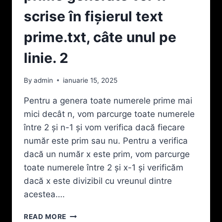
MEMORATE
ÎN
scrise în fişierul text
ORDINE
ALFABETICĂ,
prime.txt, câte unul pe
SCRIEȚI
UN
linie. 2
PROGRAM
CARE
By
admin
ianuarie 15, 2025
SĂ
CONSTRUIASCĂ
Pentru a genera toate numerele prime mai
FIŞIERUL
mici decât n, vom parcurge toate numerele
GAMA.TXT
CARE
între 2 și n-1 și vom verifica dacă fiecare
SĂ
număr este prim sau nu. Pentru a verifica
CONȚINĂ
dacă un număr x este prim, vom parcurge
TOATE
toate numerele între 2 și x-1 și verificăm
NUMELE
DIN
dacă x este divizibil cu vreunul dintre
CELE
acestea….
DOUĂ
FIŞIERE
SCRIEȚI
READ MORE
DATE,