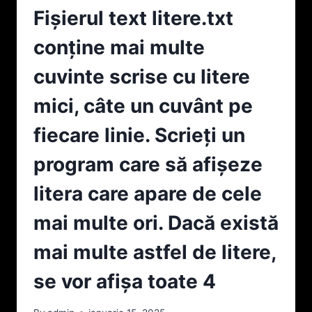
SE
Fişierul text litere.txt
GĂSEŞTE
O
conține mai multe
SUCCESIUNE
DE
cuvinte scrise cu litere
CEL
PUȚIN
mici, câte un cuvânt pe
DOUĂ
ŞI
fiecare linie. Scrieți un
CEL
MULT
program care să afişeze
200
DE
litera care apare de cele
CARACTERE,
CARACTERE
mai multe ori. Dacă există
CARE
POT
mai multe astfel de litere,
FI
DOAR
se vor afişa toate 4
LITERE
MICI.