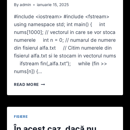
By
admin
ianuarie 15, 2025
#include <iostream> #include <fstream>
using namespace std; int main() { int
nums[1000]; // vectorul in care se vor stoca
numerele int n = 0; // numarul de numere
din fisierul alfa.txt // Citim numerele din
fisierul alfa.txt si le stocam in vectorul nums
ifstream fin(„alfa.txt”); while (fin >>
nums[n]) {…
ÎN
READ MORE
FIŞIERUL
TEXT
ALFA.TXT
SE
AFLĂ
FISIERE
MAI
MULTE
În acest caz, dacă nu