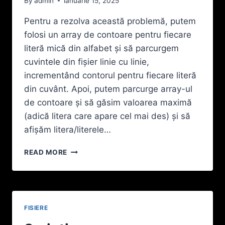
By
admin
ianuarie 15, 2025
SCRIEȚI
UN
Pentru a rezolva această problemă, putem
PROGRAM
folosi un array de contoare pentru fiecare
CARE
CITEŞTE
literă mică din alfabet și să parcurgem
DE
cuvintele din fișier linie cu linie,
LA
incrementând contorul pentru fiecare literă
TASTATURĂ
din cuvânt. Apoi, putem parcurge array-ul
UN
NUMĂR
de contoare și să găsim valoarea maximă
NATURAL
(adică litera care apare cel mai des) și să
N
afișăm litera/literele…
(0<=N<=100)
ŞI
FIŞIERUL
STABILEŞTE
READ MORE
TEXT
DACĂ
LITERE.TXT
EXISTĂ
CONȚINE
ÎN
MAI
FIŞIER
MULTE
VREO
FISIERE
CUVINTE
LITERĂ
SCRISE