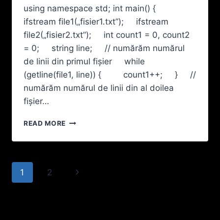
using namespace std; int main() {
FIŞIERUL
ALFA.TXT.
ifstream file1(„fisier1.txt”); ifstream
AFIŞAŢI
file2(„fisier2.txt”); int count1 = 0, count2
PE
= 0; string line; // numărăm numărul
ECRAN,
de linii din primul fișier while
PE
CÂTE
(getline(file1, line)) { count1++; } //
UN
numărăm numărul de linii din al doilea
RÂND,
fișier…
FOLOSIND
INFORMAȚIILE
SĂ
DIN
READ MORE
SE
CELE
VERIFICE
DOUA
DACĂ
FISIERE:
DOUĂ
NUMARUL
Page
Next
1
2
FIŞIERE
….
TEXT
ARE
navigation
Page
CONȚIN
DIVIZORI……
ACELAŞI
9
NUMĂR