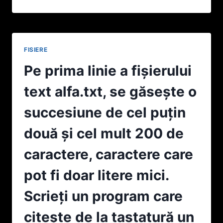
UN
ÎN
PROGRAM
ORDINEA
CARE
ALFABETICĂ.
GENEREAZĂ
1
TOATE
FISIERE
NUMERELE
PRIME
Pe prima linie a fişierului
STRICT
MAI
text alfa.txt, se găseşte o
MICI
DECÂT
succesiune de cel puțin
N
(N
două şi cel mult 200 de
NUMĂR
NATURAL).
caractere, caractere care
VALOAREA
VARIABILEI
pot fi doar litere mici.
N
SE
Scrieți un program care
CITEŞTE
DE
citeşte de la tastatură un
LA