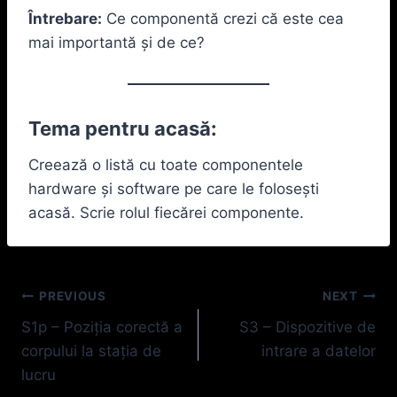
Întrebare:
Ce componentă crezi că este cea
mai importantă și de ce?
Tema pentru acasă:
Creează o listă cu toate componentele
hardware și software pe care le folosești
acasă. Scrie rolul fiecărei componente.
Navigare
PREVIOUS
NEXT
S1p – Poziția corectă a
S3 – Dispozitive de
în
corpului la stația de
intrare a datelor
articole
lucru