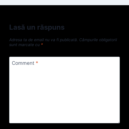
Lasă un răspuns
Adresa ta de email nu va fi publicată.
Câmpurile obligatorii
sunt marcate cu
*
Comment
*