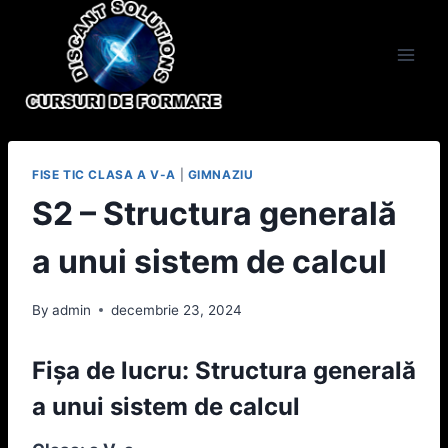
Skip
to
content
FISE TIC CLASA A V-A
|
GIMNAZIU
S2 – Structura generală
a unui sistem de calcul
By
admin
decembrie 23, 2024
Fișa de lucru: Structura generală
a unui sistem de calcul