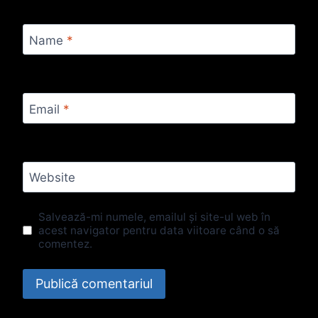
Name
*
Email
*
Website
Salvează-mi numele, emailul și site-ul web în
acest navigator pentru data viitoare când o să
comentez.