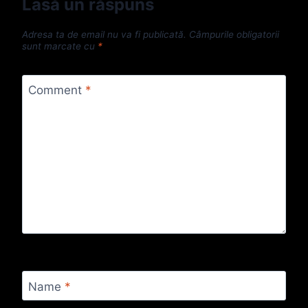
Lasă un răspuns
Adresa ta de email nu va fi publicată.
Câmpurile obligatorii
sunt marcate cu
*
Comment
*
Name
*