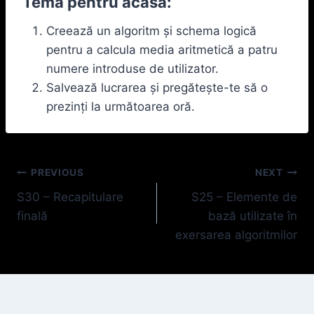
Tema pentru acasă:
Creează un algoritm și schema logică
pentru a calcula media aritmetică a patru
numere introduse de utilizator.
Salvează lucrarea și pregătește-te să o
prezinți la următoarea oră.
Navigare
PREVIOUS
NEXT
S30 – Recapitulare
S25 – Elemente de
în
finală
bază utilizate în
articole
exersarea algoritmilor