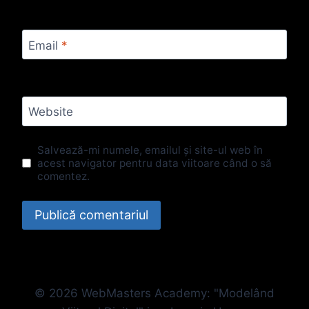
Email
*
Website
Salvează-mi numele, emailul și site-ul web în
acest navigator pentru data viitoare când o să
comentez.
© 2026 WebMasters Academy: "Modelând