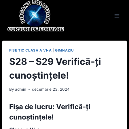
Skip
to
content
FISE TIC CLASA A VI-A
|
GIMNAZIU
S28 – S29 Verifică-ți
cunoștințele!
By
admin
decembrie 23, 2024
Fișa de lucru: Verifică-ți
cunoștințele!