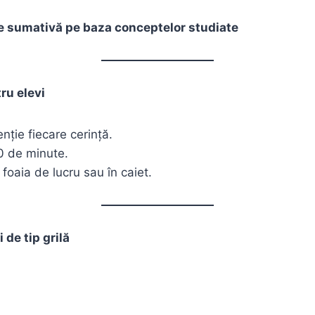
e sumativă pe baza conceptelor studiate
ru elevi
nție fiecare cerință.
0 de minute.
oaia de lucru sau în caiet.
i de tip grilă