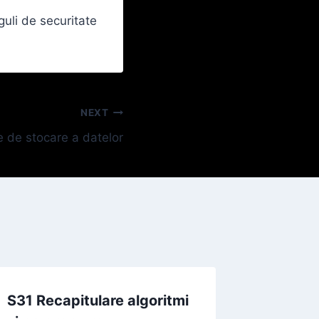
guli de securitate
NEXT
e de stocare a datelor
S31 Recapitulare algoritmi
S26 – S