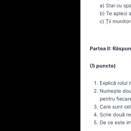
a) Stai cu spa
b) Te apleci 
c) Ții monitor
Partea II: Răspu
(5 puncte)
Explică rolul 
Numește două 
pentru fiecar
Care sunt cel
Scrie două re
De ce este im