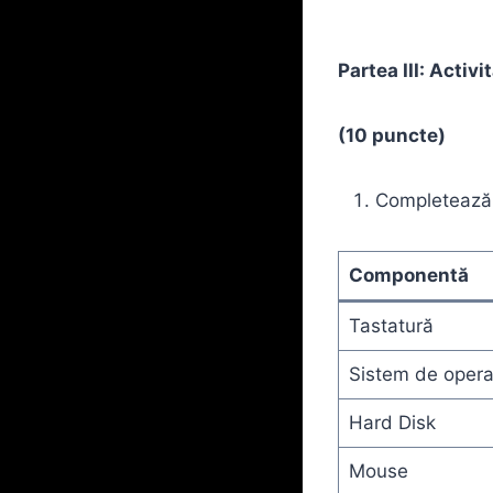
Partea III: Activi
(10 puncte)
Completează 
Componentă
Tastatură
Sistem de opera
Hard Disk
Mouse