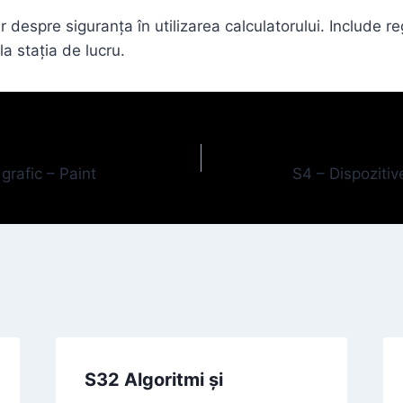
despre siguranța în utilizarea calculatorului. Include re
la stația de lucru.
 grafic – Paint
S4 – Dispozitiv
S32 Algoritmi și