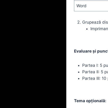
Word
Grupează disp
Impriman
Evaluare și punc
Partea I: 5 pu
Partea II: 5 
Partea III: 1
Tema opțională: