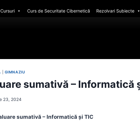
Cursuri
Curs de Securitate Cibernetică
Rezolvari Subiecte
A
|
GIMNAZIU
uare sumativă – Informatică ș
e 23, 2024
valuare sumativă – Informatică și TIC