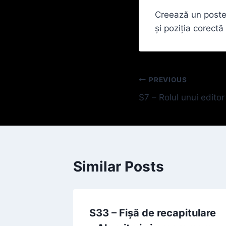
Creează un poster 
și poziția corectă 
Navigare
PREVIOUS
S7 – Rolul unui editor
în
articole
Similar Posts
S33 – Fișă de recapitulare