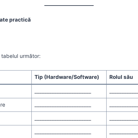
tate practică
tabelul următor:
Tip (Hardware/Software)
Rolul său
_______________________
___________
re
_______________________
___________
_______________________
___________
_______________________
___________