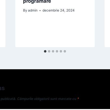
programare
By
admin
decembrie 24, 2024
ns
 publicată.
Câmpurile obligatorii sunt marcate cu
*