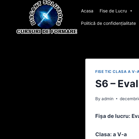
Skip
Acasa
Fise de Lucru
to
content
Politică de confidențialitate
FISE TIC CLASA A V-
S6 – Eval
By
admin
decembri
Fișa de lucru: E
Clasa: a V-a