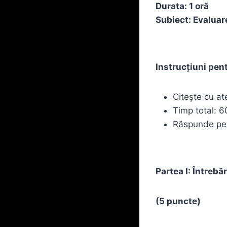
Durata: 1 oră
Subiect: Evaluar
Instrucțiuni pent
Citește cu ate
Timp total: 6
Răspunde pe f
Partea I: Întrebăr
(5 puncte)