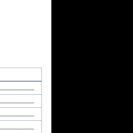
_______________
_______________
_______________
_______________