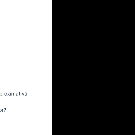
aproximativă
or?