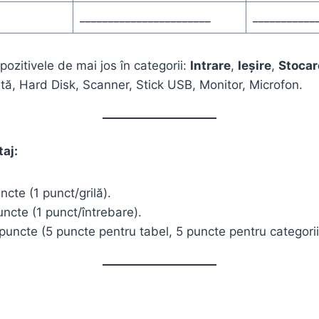
_______________________
___________
ozitivele de mai jos în categorii:
Intrare
,
Ieșire
,
Stocar
tă, Hard Disk, Scanner, Stick USB, Monitor, Microfon.
taj:
ncte (1 punct/grilă).
puncte (1 punct/întrebare).
0 puncte (5 puncte pentru tabel, 5 puncte pentru categorii