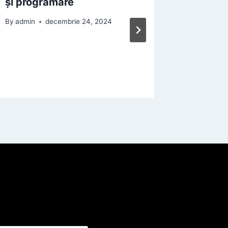
și programare
S30 Util
numere 
By
admin
decembrie 24, 2024
By
admin