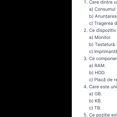
Care dintre u
a) Consumul 
b) Anunțarea 
c) Tragerea d
Ce dispozitiv
a) Monitor.
b) Tastatură.
c) Imprimantă
Ce component
a) RAM.
b) HDD.
c) Placă de r
Care este un
a) GB.
b) KB.
c) TB.
Ce poziție es