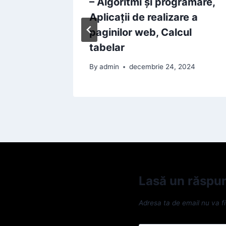
r
– Algoritmi și programare,
Aplicații de realizare a
2024
paginilor web, Calcul
tabelar
By
admin
decembrie 24, 2024
Lasă un răspu
Adresa ta de email nu va fi