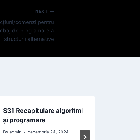
NEXT
ucțiuni/comenzi pentru
imbaj de programare a
structurii alternative
S31 Recapitulare algoritmi
S26 – S
și programare
S30 Util
numere 
By
admin
decembrie 24, 2024