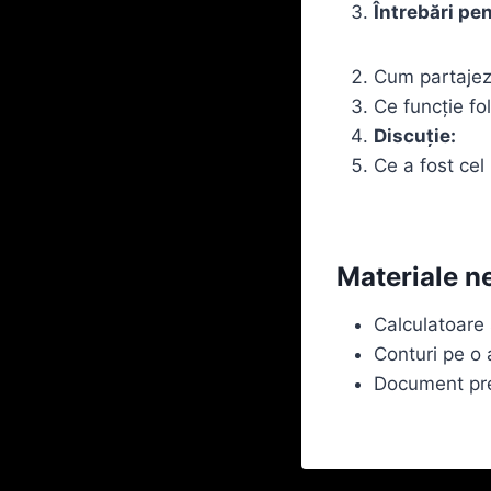
Întrebări pen
Cum partajez
Ce funcție fo
Discuție:
Ce a fost cel 
Materiale n
Calculatoare 
Conturi pe o 
Document preg