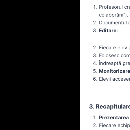
Profesorul cr
colaborării”).
Documentul es
Editare:
Fiecare elev 
Folosesc come
Îndreaptă gre
Monitorizare
Elevii accesea
3. Recapitular
Prezentarea 
Fiecare echip