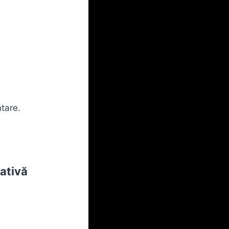
tare.
rativă