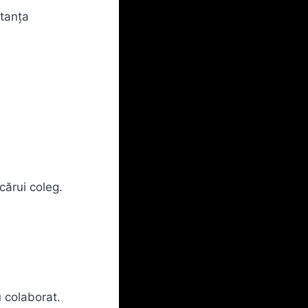
rtanța
cărui coleg.
 colaborat.