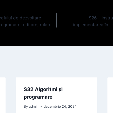
ediului de dezvoltare
S26 – Instr
rogramare: editare, rulare
implementarea în l
S32 Algoritmi și
programare
By
admin
decembrie 24, 2024