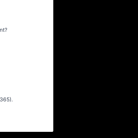
nt?
 365).