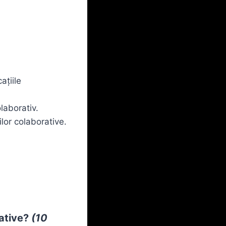
ațiile
laborativ.
ilor colaborative.
ative?
(10