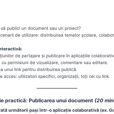
să publici un document sau un proiect?
enarii de utilizare: distribuirea temelor școlare, colabor
nteractivă:
iunilor de partajare și publicare în aplicațiile colaborativ
 cu permisiuni de vizualizare, comentare sau editare.
 unui link pentru distribuirea publică.
 acces: utilizatori specifici, organizații, toți cei cu link.
ie practică: Publicarea unui document
(20 min
ată următorii pași într-o aplicație colaborativă (ex. G