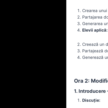
Crearea unui
Partajarea do
Generarea unu
Elevii aplică:
Creează un do
Partajează d
Generează un 
Ora 2: Modifi
1. Introducere
Discuție: