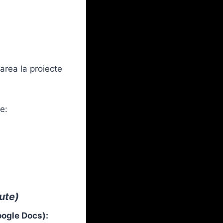
area la proiecte
e:
ute)
oogle Docs):