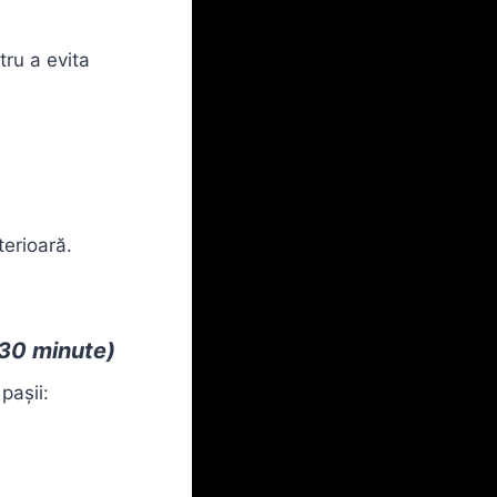
tru a evita
terioară.
30 minute)
pașii: