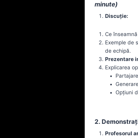
minute)
Discuție:
Ce înseamnă 
Exemple de sc
de echipă.
Prezentare i
Explicarea opț
Partajare
Generarea
Opțiuni de
2. Demonstraț
Profesorul ar