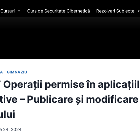
Cursuri
Curs de Securitate Cibernetică
Rezolvari Subiecte
-A
|
GIMNAZIU
 Operații permise în aplicații
ive – Publicare și modificare
ului
e 24, 2024