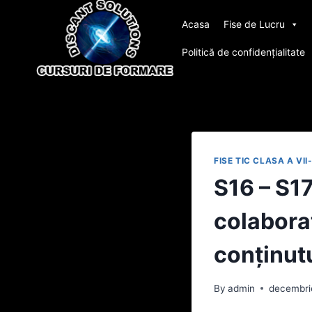
Skip
Acasa
Fise de Lucru
to
content
Politică de confidențialitate
FISE TIC CLASA A VII
S16 – S17
colaborat
conținut
By
admin
decembri