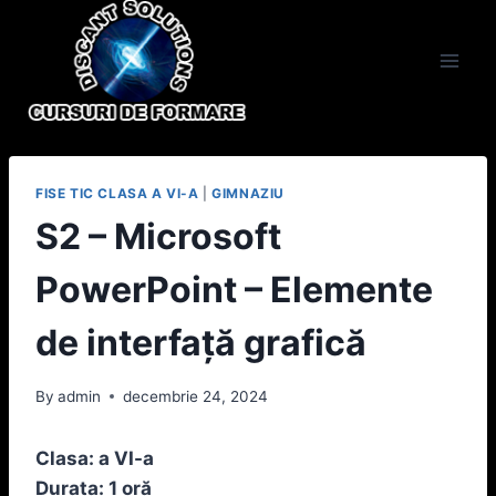
Skip
to
content
FISE TIC CLASA A VI-A
|
GIMNAZIU
S2 – Microsoft
PowerPoint – Elemente
de interfață grafică
By
admin
decembrie 24, 2024
Clasa: a VI-a
Durata: 1 oră