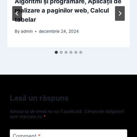
Algoritmi și programare, Aplicații de
realizare a paginilor web, Calcul
tabelar
By
admin
decembrie 24, 2024
Lasă un răspuns
Adresa ta de email nu va fi publicată.
Câmpurile obligatorii
sunt marcate cu
*
Comment
*