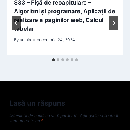
S33 – Fișă de recapitulare –
Algoritmi și programare, Aplicații de
realizare a paginilor web, Calcul
tabelar
By
admin
decembrie 24, 2024
Lasă un răspuns
Adresa ta de email nu va fi publicată.
Câmpurile obligatorii
sunt marcate cu
*