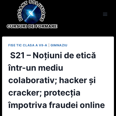
Skip
to
content
FISE TIC CLASA A VII-A
|
GIMNAZIU
S21 – Noțiuni de etică
într-un mediu
colaborativ; hacker și
cracker; protecția
împotriva fraudei online