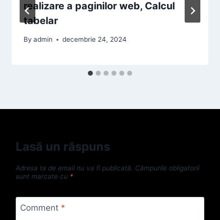
realizare a paginilor web, Calcul
tabelar
By
admin
decembrie 24, 2024
Lasă un răspuns
Adresa ta de email nu va fi publicată.
Câmpurile obligatorii
sunt marcate cu
*
Comment
*