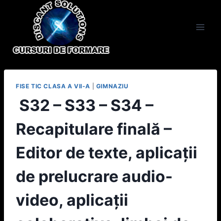
Skip
to
content
FISE TIC CLASA A VII-A
|
GIMNAZIU
S32 – S33 – S34 –
Recapitulare finală –
Editor de texte, aplicații
de prelucrare audio-
video, aplicații