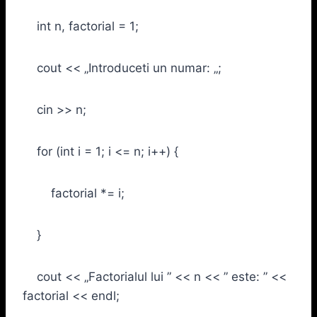
int n, factorial = 1;
cout << „Introduceti un numar: „;
cin >> n;
for (int i = 1; i <= n; i++) {
factorial *= i;
}
cout << „Factorialul lui ” << n << ” este: ” <<
factorial << endl;