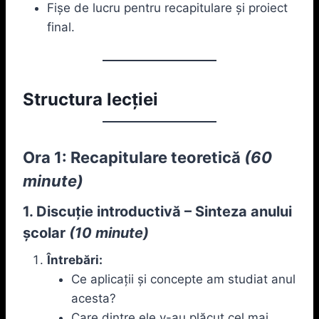
Fișe de lucru pentru recapitulare și proiect
final.
Structura lecției
Ora 1: Recapitulare teoretică
(60
minute)
1. Discuție introductivă – Sinteza anului
școlar
(10 minute)
Întrebări:
Ce aplicații și concepte am studiat anul
acesta?
Care dintre ele v-au plăcut cel mai