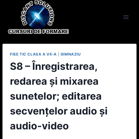
Skip
to
content
FISE TIC CLASA A VII-A
|
GIMNAZIU
S8 – Înregistrarea,
redarea și mixarea
sunetelor; editarea
secvențelor audio și
audio-video