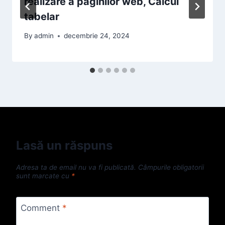
realizare a paginilor web, Calcul
tabelar
By
admin
decembrie 24, 2024
Lasă un răspuns
Adresa ta de email nu va fi publicată.
Câmpurile obligatorii
sunt marcate cu
*
Comment
*