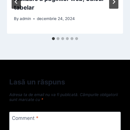
tabelar
By
admin
decembrie 24, 2024
Lasă un răspuns
Adresa ta de email nu va fi publicată.
Câmpurile obligatorii
sunt marcate cu
*
Comment
*