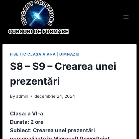
Skip
to
content
FISE TIC CLASA A VI-A
|
GIMNAZIU
S8 – S9 – Crearea unei
prezentări
By
admin
decembrie 24, 2024
Clasa: a VI-a
Durata: 2 ore
Subiect: Crearea unei prezentări
personalizate în Microsoft PowerPoint