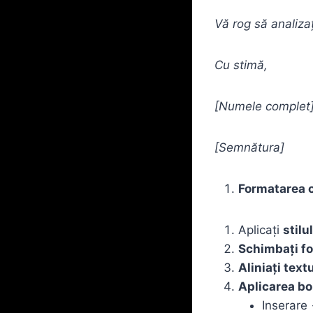
Vă rog să analiza
Cu stimă,
[Numele complet
[Semnătura]
Formatarea c
Aplicați
stilu
Schimbați fo
Aliniați text
Aplicarea bo
Inserare