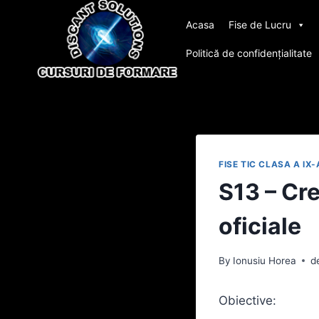
Skip
Acasa
Fise de Lucru
to
content
Politică de confidențialitate
FISE TIC CLASA A IX-
S13 – Cr
oficiale
By
Ionusiu Horea
d
Obiective: