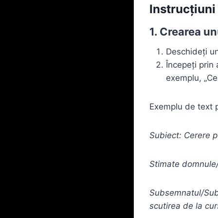
Instrucțiuni
1. Crearea un
Deschideți u
Începeți prin
exemplu, „Cer
Exemplu de text p
Subiect: Cerere p
Stimate domnule
Subsemnatul/Subse
scutirea de la cu