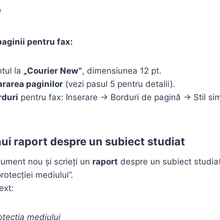
]
aginii pentru fax:
tul la
„Courier New”
, dimensiunea 12 pt.
rarea paginilor
(vezi pasul 5 pentru detalii).
rduri
pentru fax: Inserare → Borduri de pagină → Stil sim
ui raport despre un subiect studiat
ument nou și scrieți un
raport
despre un subiect studia
rotecției mediului”.
ext:
tecția mediului