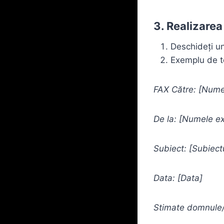
3. Realizarea
Deschideți u
Exemplu de te
FAX Către: [Numel
De la: [Numele ex
Subiect: [Subiectu
Data: [Data]
Stimate domnule