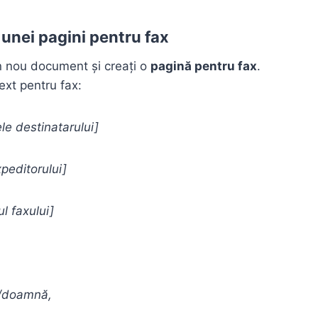
 unei pagini pentru fax
n nou document și creați o
pagină pentru fax
.
xt pentru fax:
e destinatarului]
peditorului]
l faxului]
/doamnă,