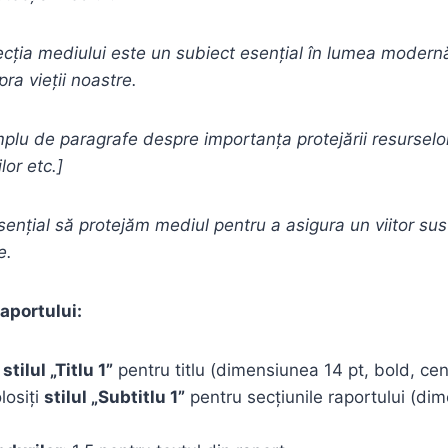
ecția mediului este un subiect esențial în lumea moder
ra vieții noastre.
plu de paragrafe despre importanța protejării resurselor
lor etc.]
sențial să protejăm mediul pentru a asigura un viitor sus
e.
aportului:
i
stilul „Titlu 1”
pentru titlu (dimensiunea 14 pt, bold, cent
losiți
stilul „Subtitlu 1”
pentru secțiunile raportului (di