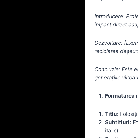
Introducere: Prot
impact direct asup
Dezvoltare: [Exem
reciclarea deșeuri
Concluzie: Este e
generațiile viitoar
Formatarea r
Titlu:
Folosiț
Subtitluri:
Fo
italic).