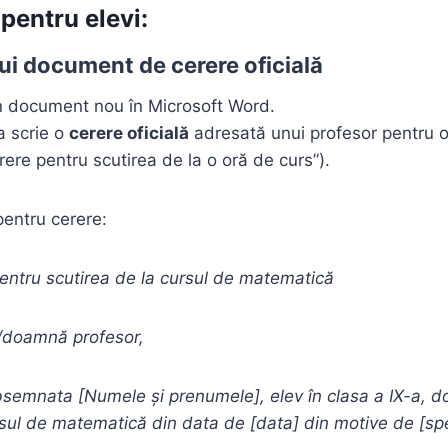
 pentru elevi:
ui document de cerere oficială
n document nou în Microsoft Word.
 a scrie o
cerere oficială
adresată unui profesor pentru 
ere pentru scutirea de la o oră de curs”).
entru cerere:
entru scutirea de la cursul de matematică
/doamnă profesor,
mnata [Numele și prenumele], elev în clasa a IX-a, dor
rsul de matematică din data de [data] din motive de [spec