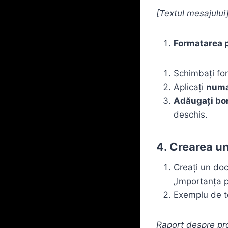
[Textul mesajului
Formatarea p
Schimbați fon
Aplicați
numa
Adăugați bo
deschis.
4. Crearea un
Creați un doc
„Importanța p
Exemplu de t
Raport despre pro