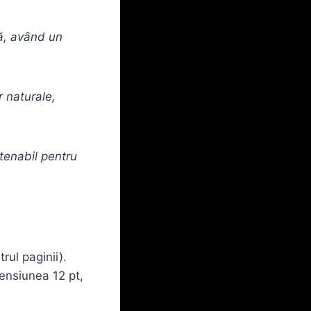
nă, având un
 naturale,
tenabil pentru
rul paginii).
mensiunea 12 pt,