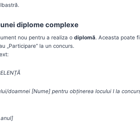
lbastră.
a unei diplome complexe
cument nou pentru a realiza o
diplomă
. Aceasta poate f
au „Participare” la un concurs.
ext:
CELENȚĂ
ui/doamnei [Nume] pentru obținerea locului I la concur
 anul]