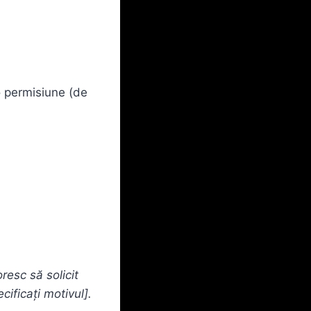
o permisiune (de
esc să solicit
ificați motivul].