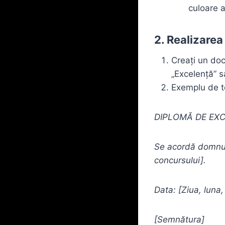
culoare a
2. Realizare
Creați un do
„Excelență” s
Exemplu de t
DIPLOMĂ DE EX
Se acordă domnul
concursului].
Data: [Ziua, luna,
[Semnătura]