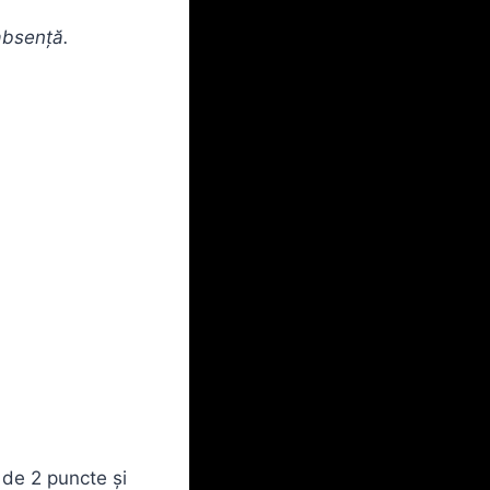
absență.
 de 2 puncte și