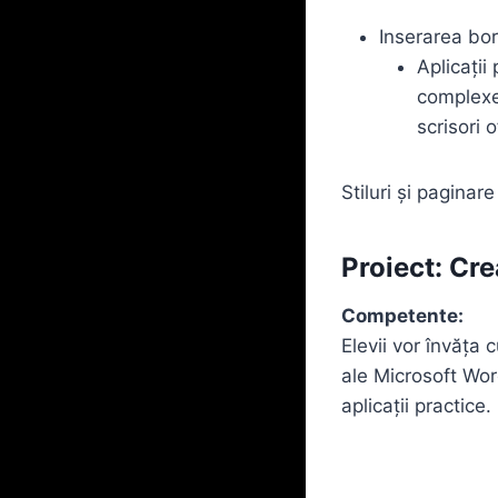
Inserarea bor
Aplicaţii
complexe,
scrisori 
Stiluri şi paginar
Proiect: Cr
Competente:
Elevii vor învăța
ale Microsoft Word
aplicații practice.