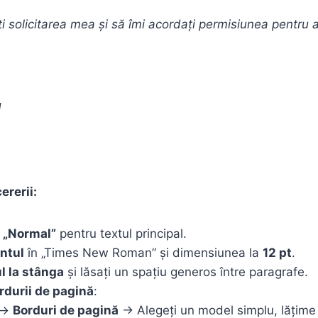
ți solicitarea mea și să îmi acordați permisiunea pentru 
]
ererii:
l „Normal”
pentru textul principal.
ntul
în „Times New Roman” și dimensiunea la
12 pt
.
ul la stânga
și lăsați un spațiu generos între paragrafe.
rdurii de pagină
:
 →
Borduri de pagină
→ Alegeți un model simplu, lățime