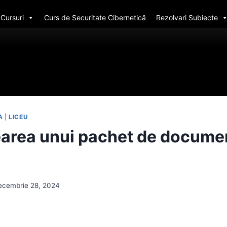
Cursuri
Curs de Securitate Cibernetică
Rezolvari Subiecte
A
|
LICEU
earea unui pachet de docume
ecembrie 28, 2024