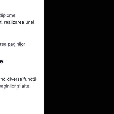
 diplome
t, realizarea unei
rea paginilor
e
nd diverse funcții
aginilor și alte