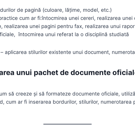
durilor de pagină (culoare, lăţime, model, etc.)
 practice cum ar fi:întocmirea unei cereri, realizarea unei
 realizarea unei pagini pentru fax, realizarea unui rapor
oficiale, întocmirea unui referat la o disciplină studiată
e – aplicarea stilurilor existente unui document, numerota
earea unui pachet de documente oficial
 cum să creeze și să formateze documente oficiale, utilizâ
, cum ar fi inserarea bordurilor, stilurilor, numerotarea p