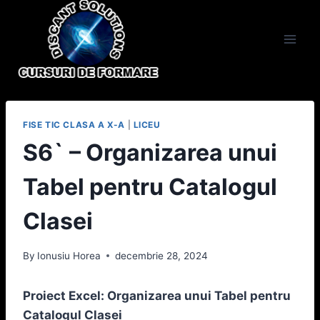
Skip
to
content
FISE TIC CLASA A X-A
|
LICEU
S6` – Organizarea unui
Tabel pentru Catalogul
Clasei
By
Ionusiu Horea
decembrie 28, 2024
Proiect Excel: Organizarea unui Tabel pentru
Catalogul Clasei