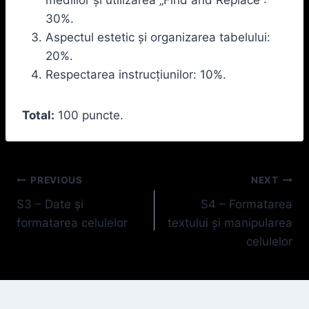
30%.
Aspectul estetic și organizarea tabelului:
20%.
Respectarea instrucțiunilor: 10%.
Total:
100 puncte.
Navigare
PREVIOUS
NEXT
S3 – Date și
S4 – Formatarea
în
formatarea celulelor
textului și manipularea
articole
celulelor