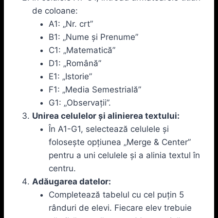
de coloane:
A1: „Nr. crt”
B1: „Nume și Prenume”
C1: „Matematică”
D1: „Română”
E1: „Istorie”
F1: „Media Semestrială”
G1: „Observații”.
Unirea celulelor și alinierea textului:
În A1-G1, selectează celulele și
folosește opțiunea „Merge & Center”
pentru a uni celulele și a alinia textul în
centru.
Adăugarea datelor:
Completează tabelul cu cel puțin 5
rânduri de elevi. Fiecare elev trebuie