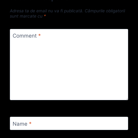
Adresa ta de email nu va fi publicată.
Câmpurile obligatorii
sunt marcate cu
*
Comment
*
Name
*