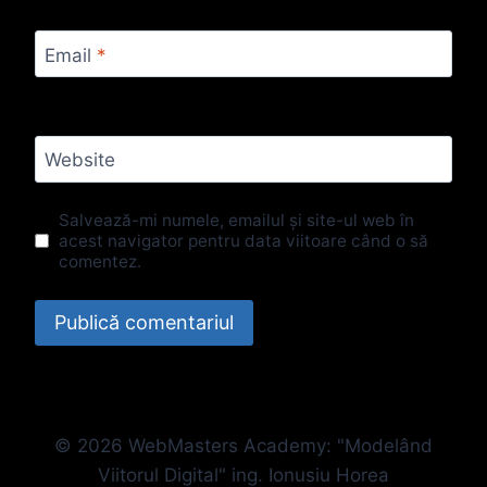
Email
*
Website
Salvează-mi numele, emailul și site-ul web în
acest navigator pentru data viitoare când o să
comentez.
© 2026 WebMasters Academy: "Modelând
Viitorul Digital" ing. Ionusiu Horea