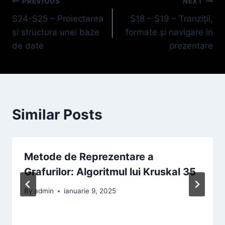
Navigare
PREVIOUS
NEXT
S24-S25 – Proiectarea
S18 – S19 – Tranziții,
în
și structura unei baze
formate și navigare în
articole
de date
prezentare
Similar Posts
Metode de Reprezentare a
Grafurilor: Algoritmul lui Kruskal 35
By
admin
ianuarie 9, 2025