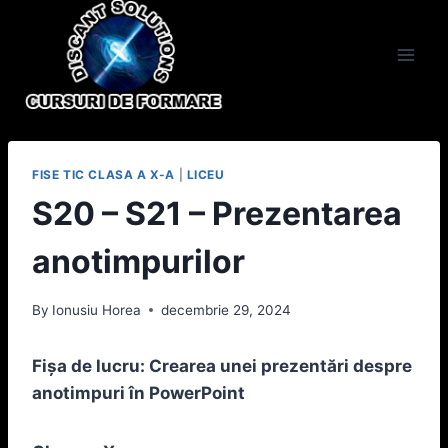
Skip
to
content
FISE TIC CLASA A X-A
|
LICEU
S20 – S21 – Prezentarea
anotimpurilor
By
Ionusiu Horea
decembrie 29, 2024
Fișa de lucru: Crearea unei prezentări despre
anotimpuri în PowerPoint