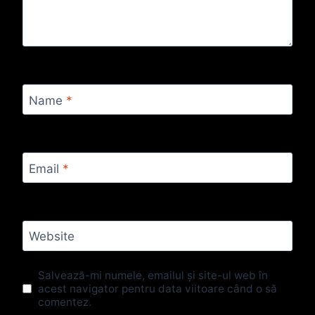
Name
*
Email
*
Website
Salvează-mi numele, emailul și site-ul web în
acest navigator pentru data viitoare când o să
comentez.