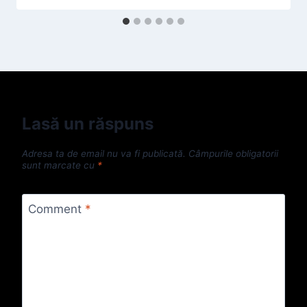
Lasă un răspuns
Adresa ta de email nu va fi publicată.
Câmpurile obligatorii
sunt marcate cu
*
Comment
*