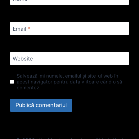
Email
*
Website
Salvează-mi numele, emailul și site-ul web în
acest navigator pentru data viitoare când o să
comentez.