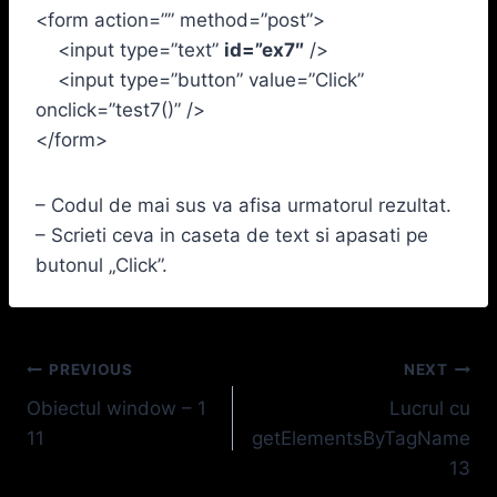
<form action=”” method=”post”>
<input type=”text”
id=”ex7″
/>
<input type=”button” value=”Click”
onclick=”test7()” />
</form>
– Codul de mai sus va afisa urmatorul rezultat.
– Scrieti ceva in caseta de text si apasati pe
butonul „Click”.
Navigare
PREVIOUS
NEXT
Obiectul window – 1
Lucrul cu
în
11
getElementsByTagName
articole
13