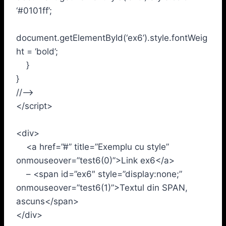
‘#0101ff’;
document.getElementById(‘ex6’).style.fontWeig
ht = ‘bold’;
}
}
//–>
</script>
<div>
<a href=”#” title=”Exemplu cu style”
onmouseover=”test6(0)”>Link ex6</a>
– <span id=”ex6″ style=”display:none;”
onmouseover=”test6(1)”>Textul din SPAN,
ascuns</span>
</div>