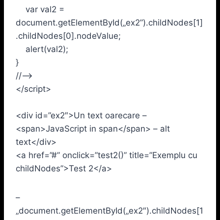
var val2 =
document.getElementById(„ex2”).childNodes[1]
.childNodes[0].nodeValue;
alert(val2);
}
//–>
</script>
<div id=”ex2″>Un text oarecare –
<span>JavaScript in span</span> – alt
text</div>
<a href=”#” onclick=”test2()” title=”Exemplu cu
childNodes”>Test 2</a>
–
„document.getElementById(„ex2″).childNodes[1