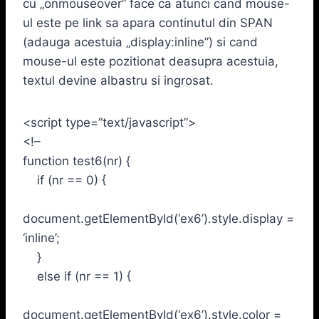
cu „onmouseover” face ca atunci cand mouse-
ul este pe link sa apara continutul din SPAN
(adauga acestuia „display:inline”) si cand
mouse-ul este pozitionat deasupra acestuia,
textul devine albastru si ingrosat.
<script type=”text/javascript”>
<!–
function test6(nr) {
if (nr == 0) {
document.getElementById(‘ex6’).style.display =
‘inline’;
}
else if (nr == 1) {
document.getElementById(‘ex6’).style.color =