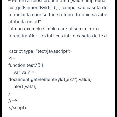
– Pentru a folosi proprietatea „value” impreuna
cu „getElementById(‘id’)”, campul sau caseta de
formular la care se face referire trebuie sa aibe
atribuita un „id”.
Iata un exemplu simplu care afiseaza intr-o
fereastra Alert textul scris intr-o caseta de text.
<script type=”text/javascript”>
<!–
function test7() {
var val7 =
document.getElementById(„ex7”).value;
alert(val7);
}
//–>
</script>