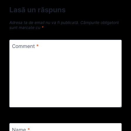
Lasă un răspuns
Adresa ta de email nu va fi publicată.
Câmpurile obligatorii
sunt marcate cu
*
Comment
*
Name
*