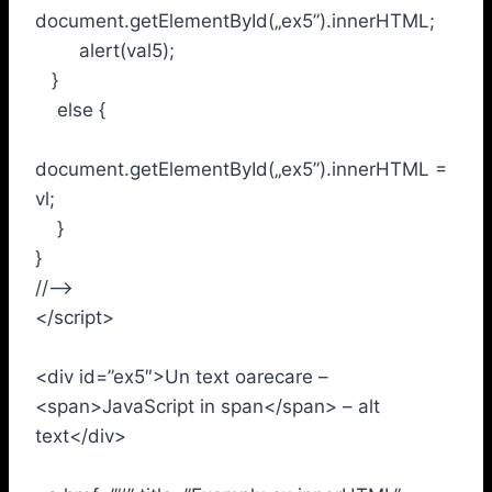
document.getElementById(„ex5”).innerHTML;
alert(val5);
}
else {
document.getElementById(„ex5”).innerHTML =
vl;
}
}
//–>
</script>
<div id=”ex5″>Un text oarecare –
<span>JavaScript in span</span> – alt
text</div>