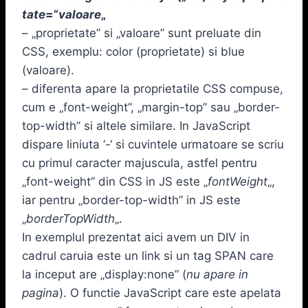
tate
=”
valoare
„
– „proprietate” si „valoare” sunt preluate din
CSS, exemplu: color (proprietate) si blue
(valoare).
– diferenta apare la proprietatile CSS compuse,
cum e „font-weight”, „margin-top” sau „border-
top-width” si altele similare. In JavaScript
dispare liniuta ‘-‘ si cuvintele urmatoare se scriu
cu primul caracter majuscula, astfel pentru
„font-weight” din CSS in JS este „
fontWeight
„,
iar pentru „border-top-width” in JS este
„
borderTopWidth
„.
In exemplul prezentat aici avem un DIV in
cadrul caruia este un link si un tag SPAN care
la inceput are „display:none” (
nu apare in
pagina
). O functie JavaScript care este apelata