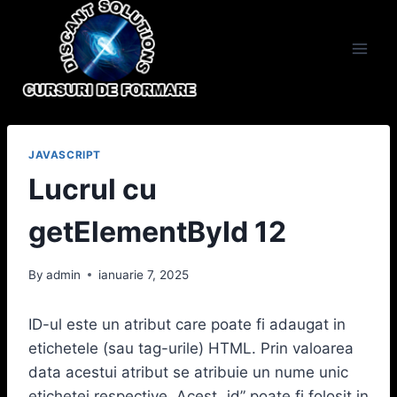
Skip
to
content
JAVASCRIPT
Lucrul cu
getElementById 12
By
admin
ianuarie 7, 2025
ID-ul este un atribut care poate fi adaugat in
etichetele (sau tag-urile) HTML. Prin valoarea
data acestui atribut se atribuie un nume unic
etichetei respective. Acest „id” poate fi folosit in