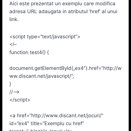
Aici este prezentat un exemplu care modifica
adresa URL adaugata in atributul ‘href’ al unui
link.
<script type=”text/javascript”>
<!–
function test4() {
document.getElementById(„ex4″).href=”http://w
ww.discant.net/javascript/”;
}
//–>
</script>
<a href=”http://www.discant.net/jocuri/”
id=”ex4″ title=”Exemplu cu href”