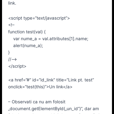
link.
<script type=”text/javascript”>
<!–
function test(val) {
var nume_a = val.attributes[1].name;
alert(nume_a);
}
//–>
</script>
<a href=”#” id=”id_link” title=”Link pt. test”
onclick=”test(this)”>Un link</a>
– Observati ca nu am folosit
„document.getElementById(„un_id”)”, dar am