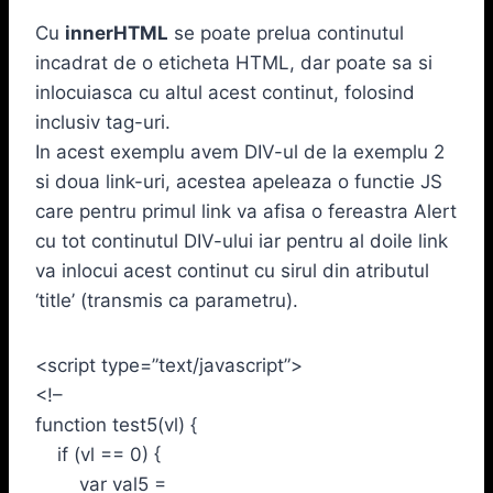
Cu
innerHTML
se poate prelua continutul
incadrat de o eticheta HTML, dar poate sa si
inlocuiasca cu altul acest continut, folosind
inclusiv tag-uri.
In acest exemplu avem DIV-ul de la exemplu 2
si doua link-uri, acestea apeleaza o functie JS
care pentru primul link va afisa o fereastra Alert
cu tot continutul DIV-ului iar pentru al doile link
va inlocui acest continut cu sirul din atributul
‘title’ (transmis ca parametru).
<script type=”text/javascript”>
<!–
function test5(vl) {
if (vl == 0) {
var val5 =