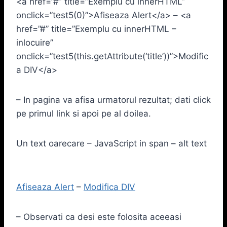
<a href=”#” title=”Exemplu cu innerHTML”
onclick=”test5(0)”>Afiseaza Alert</a> – <a
href=”#” title=”Exemplu cu innerHTML –
inlocuire”
onclick=”test5(this.getAttribute(‘title’))”>Modific
a DIV</a>
– In pagina va afisa urmatorul rezultat; dati click
pe primul link si apoi pe al doilea.
Un text oarecare – JavaScript in span – alt text
Afiseaza Alert
–
Modifica DIV
– Observati ca desi este folosita aceeasi