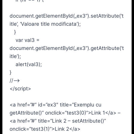
document.getElementById(„ex3”).setAttribute(‘t
itle’, ‘Valoare title modificata’);
}
var val3 =
document.getElementById(„ex3”).getAttribute(‘t
itle’);
alert(val3);
}
//–>
</script>
<a href=”#” id=”ex3″ title=”Exemplu cu
getAttribute()” onclick=”test3(0)”>Link 1</a> –
<a href=”#” title=”Link 2 – setAttribute()”
onclick=”test3(1)”>Link 2</a>