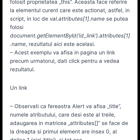
folosit proprietatea „this”. Aceasta face referire
la elementul curent care este actionat, astfel, in
script, in loc de
val.attributes[1].name
se putea
folosi
document.getElementById(‘id_link’).attributes[1]
.name
, rezultatul aici este acelasi.
– Acest exemplu va afisa in pagina un link
precum urmatorul, dati click pentru a vedea
rezultatul.
Un link
– Observati ca fereastra Alert va afisa „title”,
numele atributului, care desi este al treile,
adaugarea in matricea „attributes[]” se face de
la dreapta si primul element are insex 0, al
doilea 1 (aici ‘title’), si tot asa.