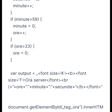
minute++;
}
if (minute>59) {
minute = 0;
ore++;
}
if (ore>23) {
ore = 0;
}
var output = „<font size=’4′><b><font
size=’1′>Ora server</font><br
/>”+ore+”:”+minute+”:”+secunde+”</b></font>”
document.getElementById(„tag_ora”).innerHTM