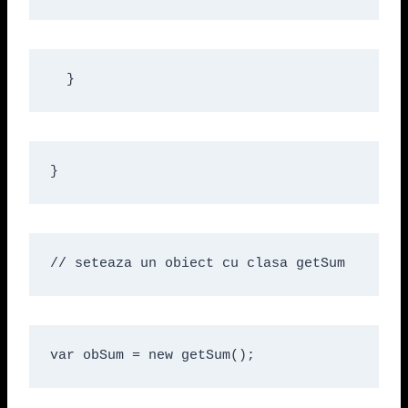
  }
}
// seteaza un obiect cu clasa getSum
var obSum = new getSum();