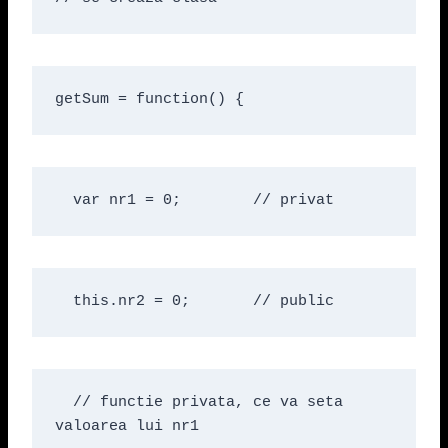
getSum = function() {
  var nr1 = 0;        // privat
  this.nr2 = 0;       // public
  // functie privata, ce va seta 
valoarea lui nr1