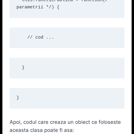
  this.functiePublica = function(/* 
parametrii */) {
    // cod ...
  }
}
Apoi, codul care creaza un obiect ce foloseste
aceasta clasa poate fi asa: