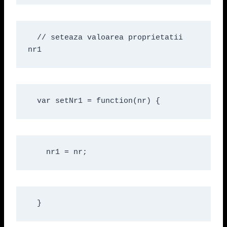
  // seteaza valoarea proprietatii 
nr1
  var setNr1 = function(nr) {
    nr1 = nr;
  }