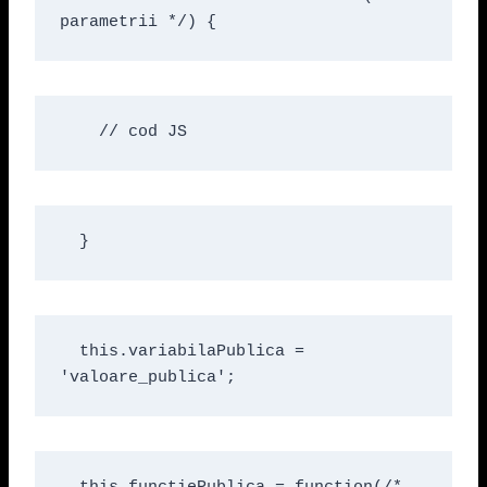
parametrii */) {
    // cod JS
  }
  this.variabilaPublica = 
'valoare_publica';