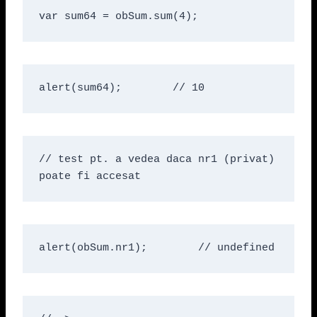
var sum64 = obSum.sum(4);
alert(sum64);        // 10
// test pt. a vedea daca nr1 (privat) 
poate fi accesat
alert(obSum.nr1);        // undefined