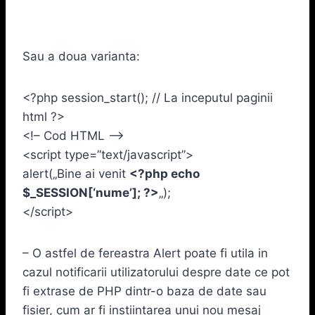
Sau a doua varianta:
<?php session_start(); // La inceputul paginii
html ?>
<!– Cod HTML –>
<script type=”text/javascript”>
alert(„Bine ai venit
<?php echo
$_SESSION[‘nume’]; ?>
„);
</script>
– O astfel de fereastra Alert poate fi utila in
cazul notificarii utilizatorului despre date ce pot
fi extrase de PHP dintr-o baza de date sau
fisier, cum ar fi instiintarea unui nou mesaj