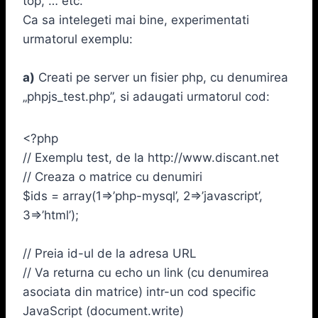
top, … etc.
Ca sa intelegeti mai bine, experimentati
urmatorul exemplu:
a)
Creati pe server un fisier php, cu denumirea
„phpjs_test.php”, si adaugati urmatorul cod:
<?php
// Exemplu test, de la http://www.discant.net
// Creaza o matrice cu denumiri
$ids = array(1=>’php-mysql’, 2=>’javascript’,
3=>’html’);
// Preia id-ul de la adresa URL
// Va returna cu echo un link (cu denumirea
asociata din matrice) intr-un cod specific
JavaScript (document.write)