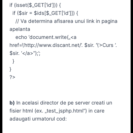
if (isset($_GET[‘id’])) {
if ($sir = $ids[$_GET[‘id’]]) {
// Va determina afisarea unui link in pagina
apelanta
echo ‘document.write(„<a
href=\’http://www.discant.net/’. $sir. ‘\’>Curs ‘.
$sir. ‘</a>”);’;
}
}
?>
b)
In acelasi director de pe server creati un
fisier html (ex. „test_jsphp.html”) in care
adaugati urmatorul cod: