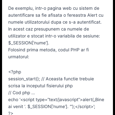
De exemplu, intr-o pagina web cu sistem de
autentificare sa fie afisata o fereastra Alert cu
numele utilizatorului dupa ce s-a autentificat.
In acest caz presupunem ca numele de
utilizator e stocat intr-o variabila de sesiune:
$_SESSION[‘nume’].
Folosind prima metoda, codul PHP ar fi
urmatorul:
<?php
session_start(); // Aceasta functie trebuie
scrisa la inceputul fisierului php
// Cod php …
echo ‘<script type=”text/javascript”>alert(„Bine
ai venit ‘. $_SESSION[‘nume’]. ‘”);</script>’;
?>