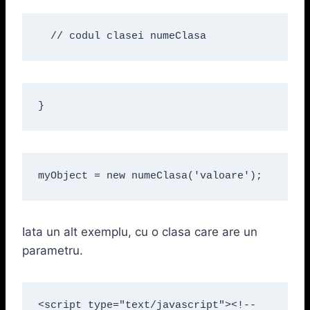
  // codul clasei numeClasa
}
myObject = new numeClasa('valoare');
Iata un alt exemplu, cu o clasa care are un
parametru.
<script type="text/javascript"><!--