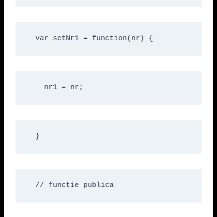
  var setNr1 = function(nr) {
    nr1 = nr;
  }
  // functie publica