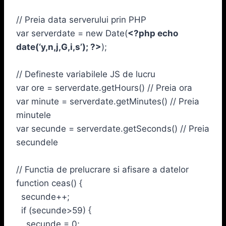
// Preia data serverului prin PHP
var serverdate = new Date(
<?php echo
date(‘y,n,j,G,i,s’); ?>
);
// Defineste variabilele JS de lucru
var ore = serverdate.getHours() // Preia ora
var minute = serverdate.getMinutes() // Preia
minutele
var secunde = serverdate.getSeconds() // Preia
secundele
// Functia de prelucrare si afisare a datelor
function ceas() {
secunde++;
if (secunde>59) {
secunde = 0;