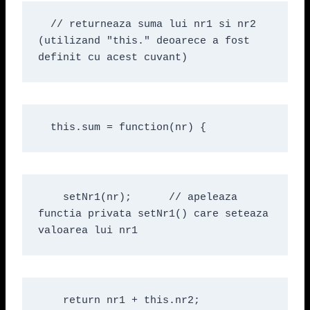
  // returneaza suma lui nr1 si nr2 
(utilizand "this." deoarece a fost 
definit cu acest cuvant)
  this.sum = function(nr) {
    setNr1(nr);      // apeleaza 
functia privata setNr1() care seteaza 
valoarea lui nr1
    return nr1 + this.nr2;