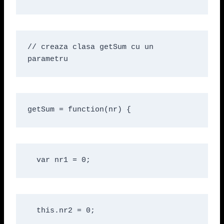
// creaza clasa getSum cu un 
parametru
getSum = function(nr) {
  var nr1 = 0;
  this.nr2 = 0;