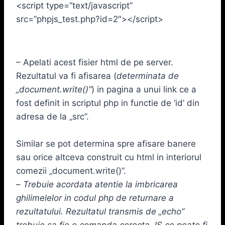
<script type=”text/javascript”
src=”phpjs_test.php?id=2″></script>
– Apelati acest fisier html de pe server.
Rezultatul va fi afisarea (
determinata de
„document.write()”
) in pagina a unui link ce a
fost definit in scriptul php in functie de ‘id’ din
adresa de la „src”.
Similar se pot determina spre afisare banere
sau orice altceva construit cu html in interiorul
comezii „document.write()”.
–
Trebuie acordata atentie la imbricarea
ghilimelelor in codul php de returnare a
rezultatului. Rezultatul transmis de „echo”
trebuie sa fie o comanda corecta JS ce poate fi