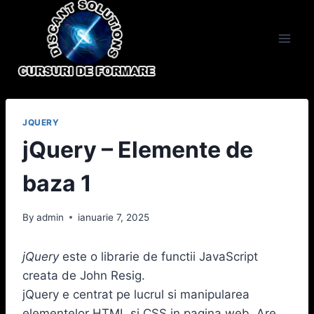
Skip
to
content
JQUERY
jQuery – Elemente de
baza 1
By
admin
ianuarie 7, 2025
jQuery
este o librarie de functii JavaScript
creata de John Resig.
jQuery e centrat pe lucrul si manipularea
elementelor HTML si CSS in pagina web. Are