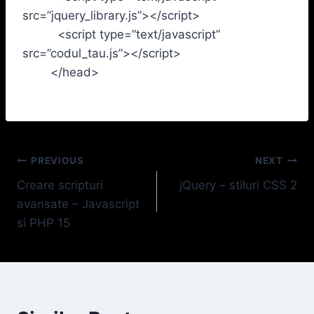
src=”jquery_library.js”></script>
<script type=”text/javascript”
src=”codul_tau.js”></script>
</head>
Navigare
PREVIOUS
NEXT
Creare scripturi
jQuery – stiluri CSS 2
în
avansate – Javascript
articole
si PHP 15