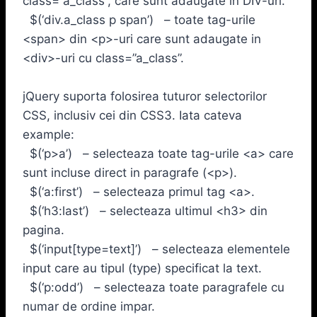
class=”a_class”, care sunt adaugate in DIV-uri.
$(‘div.a_class p span’) – toate tag-urile
<span> din <p>-uri care sunt adaugate in
<div>-uri cu class=”a_class”.
jQuery suporta folosirea tuturor selectorilor
CSS, inclusiv cei din CSS3. Iata cateva
example:
$(‘p>a’) – selecteaza toate tag-urile <a> care
sunt incluse direct in paragrafe (<p>).
$(‘a:first’) – selecteaza primul tag <a>.
$(‘h3:last’) – selecteaza ultimul <h3> din
pagina.
$(‘input[type=text]’) – selecteaza elementele
input care au tipul (type) specificat la text.
$(‘p:odd’) – selecteaza toate paragrafele cu
numar de ordine impar.