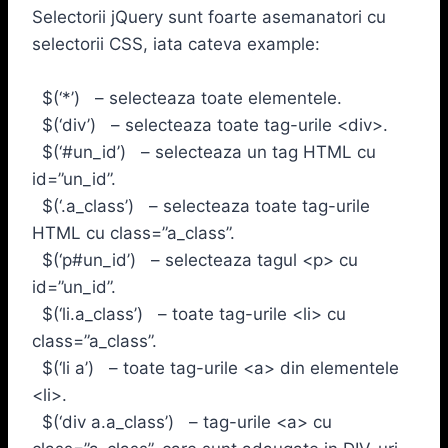
Selectorii jQuery sunt foarte asemanatori cu
selectorii CSS, iata cateva example:
$(‘*’) – selecteaza toate elementele.
$(‘div’) – selecteaza toate tag-urile <div>.
$(‘#un_id’) – selecteaza un tag HTML cu
id=”un_id”.
$(‘.a_class’) – selecteaza toate tag-urile
HTML cu class=”a_class”.
$(‘p#un_id’) – selecteaza tagul <p> cu
id=”un_id”.
$(‘li.a_class’) – toate tag-urile <li> cu
class=”a_class”.
$(‘li a’) – toate tag-urile <a> din elementele
<li>.
$(‘div a.a_class’) – tag-urile <a> cu