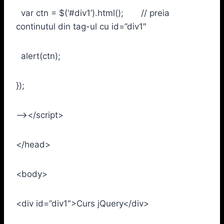
var ctn = $(‘#div1’).html(); // preia
continutul din tag-ul cu id=”div1″
alert(ctn);
});
–></script>
</head>
<body>
<div id=”div1″>Curs jQuery</div>