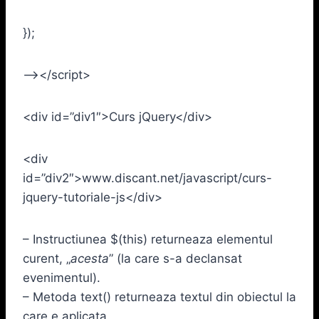
});
–></script>
<div id=”div1″>Curs jQuery</div>
<div
id=”div2″>www.discant.net/javascript/curs-
jquery-tutoriale-js</div>
– Instructiunea $(this) returneaza elementul
curent, „
acesta
” (la care s-a declansat
evenimentul).
– Metoda text() returneaza textul din obiectul la
care e aplicata.