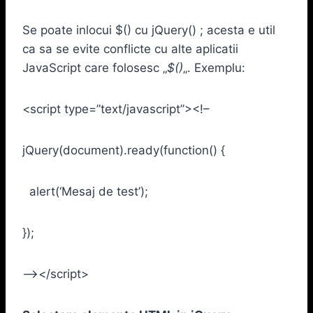
Se poate inlocui $() cu jQuery() ; acesta e util
ca sa se evite conflicte cu alte aplicatii
JavaScript care folosesc „
$()
„. Exemplu:
<script type=”text/javascript”><!–
jQuery(document).ready(function() {
alert(‘Mesaj de test’);
});
–></script>