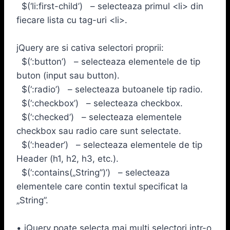
$(‘li:first-child’) – selecteaza primul <li> din
fiecare lista cu tag-uri <li>.
jQuery are si cativa selectori proprii:
$(‘:button’) – selecteaza elementele de tip
buton (input sau button).
$(‘:radio’) – selecteaza butoanele tip radio.
$(‘:checkbox’) – selecteaza checkbox.
$(‘:checked’) – selecteaza elementele
checkbox sau radio care sunt selectate.
$(‘:header’) – selecteaza elementele de tip
Header (h1, h2, h3, etc.).
$(‘:contains(„String”)’) – selecteaza
elementele care contin textul specificat la
„String”.
• jQuery poate selecta mai multi selectori intr-o