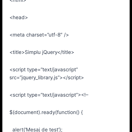
<head>
<meta charset=”utf-8″ />
<title>Simplu jQuery</title>
<script type=”text/javascript”
src=”jquery_library.js”></script>
<script type=”text/javascript”><!–
$(document).ready(function() {
alert(‘Mesaj de test’);