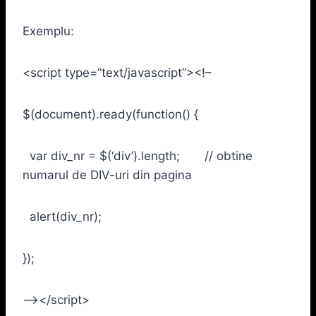
Exemplu:
<script type=”text/javascript”><!–
$(document).ready(function() {
var div_nr = $(‘div’).length; // obtine
numarul de DIV-uri din pagina
alert(div_nr);
});
–></script>