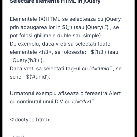
Selectare elemente HTML in jQuery
Elementele (X)HTML se selecteaza cu jQuery
prin adaugarea lor in $(„”) (sau jQuery(„”) , se
pot folosi ghilimele duble sau simple).
De exemplu, daca vreti sa selectati toate
elementele <h3>, se foloseste: $(‘h3’) (sau
jQuery(‘h3’) ).
Daca vreti sa selectati tag-ul cu
id=”unid”
, se
scrie $(‘#unid’).
Urmatorul exemplu afiseaza o fereastra Alert
cu continutul unui DIV cu
id=”div1″
:
<!doctype html>