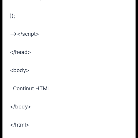
});
–></script>
</head>
<body>
Continut HTML
</body>
</html>