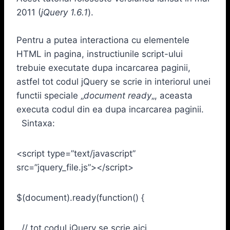
2011 (
jQuery 1.6.1
).
Pentru a putea interactiona cu elementele
HTML in pagina, instructiunile script-ului
trebuie executate dupa incarcarea paginii,
astfel tot codul jQuery se scrie in interiorul unei
functii speciale „
document ready
„, aceasta
executa codul din ea dupa incarcarea paginii.
Sintaxa:
<script type=”text/javascript”
src=”jquery_file.js”></script>
$(document).ready(function() {
// tot codul jQuery se scrie aici