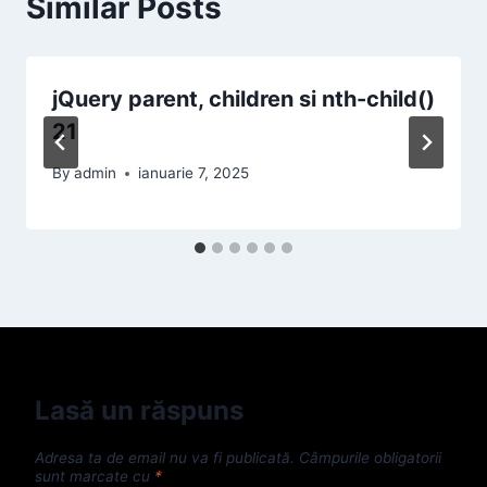
Similar Posts
jQuery parent, children si nth-child()
21
By
admin
ianuarie 7, 2025
Lasă un răspuns
Adresa ta de email nu va fi publicată.
Câmpurile obligatorii
sunt marcate cu
*