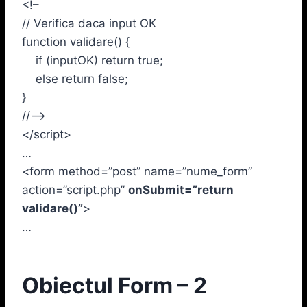
<!–
// Verifica daca input OK
function validare() {
if (inputOK) return true;
else return false;
}
//–>
</script>
…
<form method=”post” name=”nume_form”
action=”script.php”
onSubmit=”return
validare()”
>
…
Obiectul Form – 2