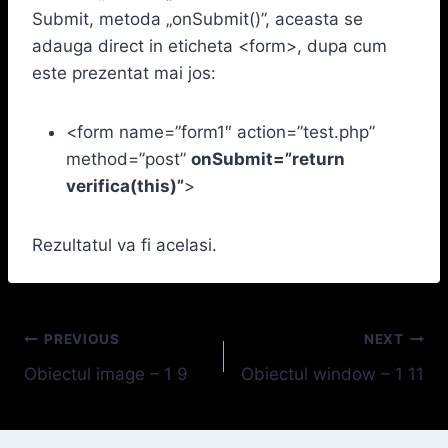
Submit, metoda „onSubmit()”, aceasta se
adauga direct in eticheta <form>, dupa cum
este prezentat mai jos:
<form name=”form1″ action=”test.php”
method=”post”
onSubmit=”return
verifica(this)”
>
Rezultatul va fi acelasi.
Navigare
PREVIOUS
NEXT
Obiectul image – 1 9
Obiectul window – 1 11
în
articole