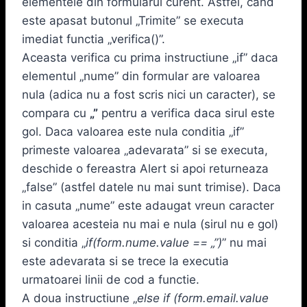
elementele din formularul curent. Astfel, cand
este apasat butonul „Trimite” se executa
imediat functia „verifica()”.
Aceasta verifica cu prima instructiune „if” daca
elementul „nume” din formular are valoarea
nula (adica nu a fost scris nici un caracter), se
compara cu
„”
pentru a verifica daca sirul este
gol. Daca valoarea este nula conditia „if”
primeste valoarea „adevarata” si se executa,
deschide o fereastra Alert si apoi returneaza
„false” (astfel datele nu mai sunt trimise). Daca
in casuta „nume” este adaugat vreun caracter
valoarea acesteia nu mai e nula (sirul nu e gol)
si conditia „
if(form.nume.value == „”)
” nu mai
este adevarata si se trece la executia
urmatoarei linii de cod a functie.
A doua instructiune „
else if (form.email.value