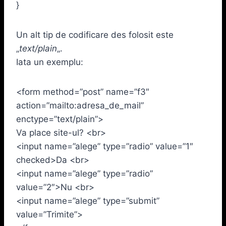
}
Un alt tip de codificare des folosit este
„
text/plain
„.
Iata un exemplu:
<form method=”post” name=”f3″
action=”mailto:adresa_de_mail”
enctype=”text/plain”>
Va place site-ul? <br>
<input name=”alege” type=”radio” value=”1″
checked>Da <br>
<input name=”alege” type=”radio”
value=”2″>Nu <br>
<input name=”alege” type=”submit”
value=”Trimite”>