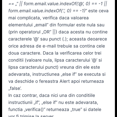
== „” || form.email.value.indexOf(‘@’, 0) == -1 ||
form.email.value.indexOf(‘.’, 0) == -1)
” este ceva
mai complicata, verifica daca valoarea
elementului „email” din formular este nula sau
(prin operatorul „OR” ||) daca acesta nu contine
caracterele ‘@’ sau punct (.); aceasta deoarece
orice adresa de e-mail trebuie sa contina cele
doua caractere. Daca la verificarea celor trei
conditii (valoare nula, lipsa caracterului ‘@’ si
lipsa caracterului punct) vreuna din ele este
adevarata, instructiunea „else if” se executa si
va deschide o fereastra Alert apoi returneaza
„false’.
In caz contrar, daca nici una din conditiile
instructiunii „if”, „else if” nu este adevarata,
functia „verifica()” returneaza „true” si datele
vor fi trimise la server.