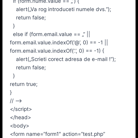
if (form.nume.value == „”) {
alert(„Va rog introduceti numele dvs.”);
return false;
}
else if (form.email.value == „” ||
form.email.value.indexOf(‘@’, 0) == -1 ||
form.email.value.indexOf(‘.’, 0) == -1) {
alert(„Scrieti corect adresa de e-mail !”);
return false;
}
return true;
}
// –>
</script>
</head>
<body>
<form name=”form1″ action=”test.php”