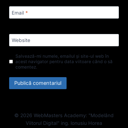
Email
*
Website
Salvează-mi numele, emailul și site-ul web în
acest navigator pentru data viitoare când o să
comentez.
© 2026 WebMasters Academy: "Modelând
Viitorul Digital" ing. Ionusiu Horea