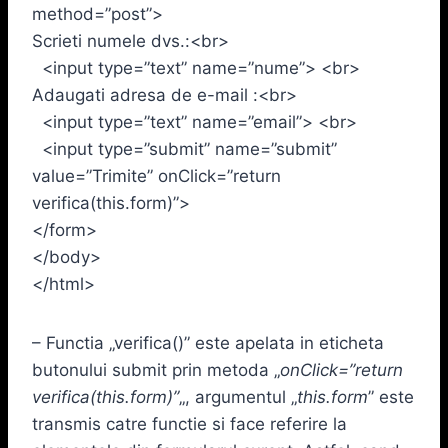
method=”post”>
Scrieti numele dvs.:<br>
<input type=”text” name=”nume”> <br>
Adaugati adresa de e-mail :<br>
<input type=”text” name=”email”> <br>
<input type=”submit” name=”submit”
value=”Trimite” onClick=”return
verifica(this.form)”>
</form>
</body>
</html>
– Functia „verifica()” este apelata in eticheta
butonului submit prin metoda „
onClick=”return
verifica(this.form)”
„, argumentul „
this.form
” este
transmis catre functie si face referire la