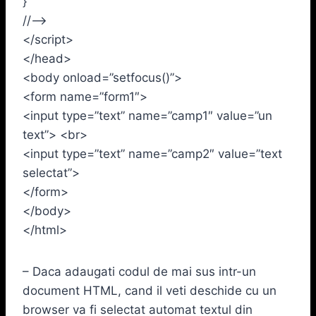
}
//–>
</script>
</head>
<body onload=”setfocus()”>
<form name=”form1″>
<input type=”text” name=”camp1″ value=”un
text”> <br>
<input type=”text” name=”camp2″ value=”text
selectat”>
</form>
</body>
</html>
– Daca adaugati codul de mai sus intr-un
document HTML, cand il veti deschide cu un
browser va fi selectat automat textul din