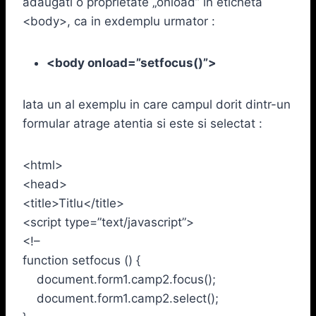
adaugati o proprietate „onload” in eticheta
<body>, ca in exdemplu urmator :
<body onload=”setfocus()”>
Iata un al exemplu in care campul dorit dintr-un
formular atrage atentia si este si selectat :
<html>
<head>
<title>Titlu</title>
<script type=”text/javascript”>
<!–
function setfocus () {
document.form1.camp2.focus();
document.form1.camp2.select();