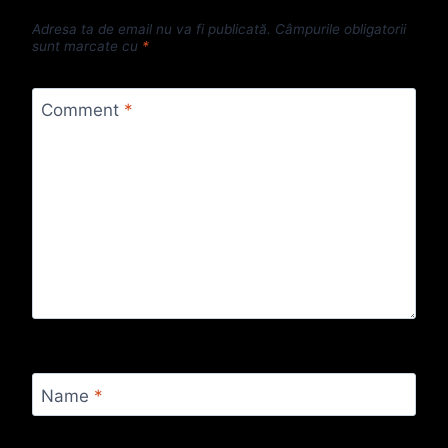
Adresa ta de email nu va fi publicată.
Câmpurile obligatorii
sunt marcate cu
*
Comment
*
Name
*