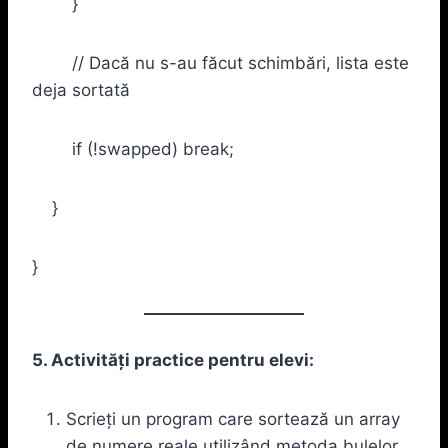
}
// Dacă nu s-au făcut schimbări, lista este
deja sortată
if (!swapped) break;
}
}
5. Activități practice pentru elevi:
Scrieți un program care sortează un array
de numere reale utilizând metoda bulelor.