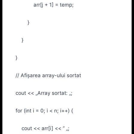
arr[j + 1] = temp;
}
}
}
// Afișarea array-ului sortat
cout << „Array sortat: „;
for (int i = 0; i < n; i++) {
cout << arr[i] << ” „;