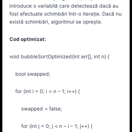
introduce o variabilă care detectează dacă au
fost efectuate schimbări într-o iterație. Dacă nu
există schimbări, algoritmul se oprește.
Cod optimizat:
void bubbleSortOptimized(int arr[], int n) {
bool swapped;
for (int i = 0; i < n – 1; i++) {
swapped = false;
for (int j = 0; j < n – i – 1; j++) {