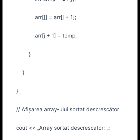
arr[j] = arr[j + 1];
arr[j + 1] = temp;
}
}
}
// Afișarea array-ului sortat descrescător
cout << „Array sortat descrescator: „;