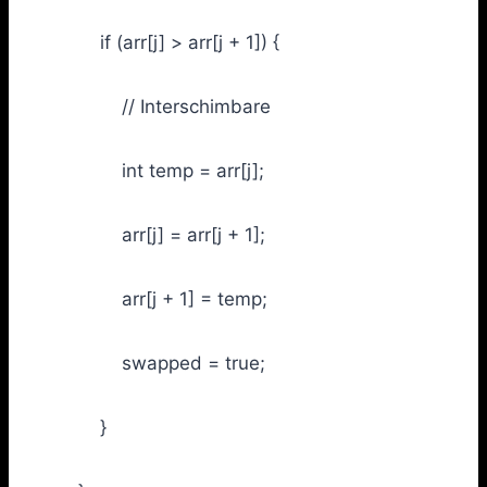
if (arr[j] > arr[j + 1]) {
// Interschimbare
int temp = arr[j];
arr[j] = arr[j + 1];
arr[j + 1] = temp;
swapped = true;
}