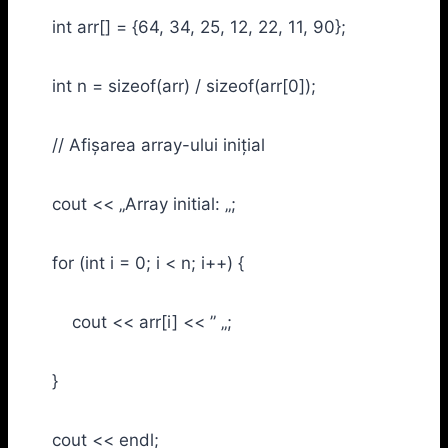
int arr[] = {64, 34, 25, 12, 22, 11, 90};
int n = sizeof(arr) / sizeof(arr[0]);
// Afișarea array-ului inițial
cout << „Array initial: „;
for (int i = 0; i < n; i++) {
cout << arr[i] << ” „;
}
cout << endl;