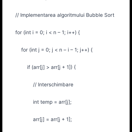
// Implementarea algoritmului Bubble Sort
for (int i = 0; i < n – 1; i++) {
for (int j = 0; j < n – i – 1; j++) {
if (arr[j] > arr[j + 1]) {
// Interschimbare
int temp = arr[j];
arr[j] = arr[j + 1];