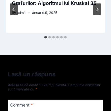
Grafurilor: Algoritmul lui Kruskal 35
By
admin
ianuarie 9, 2025
Lasă un răspuns
Adresa ta de email nu va fi publicată.
Câmpurile obligatorii
sunt marcate cu
*
Comment
*