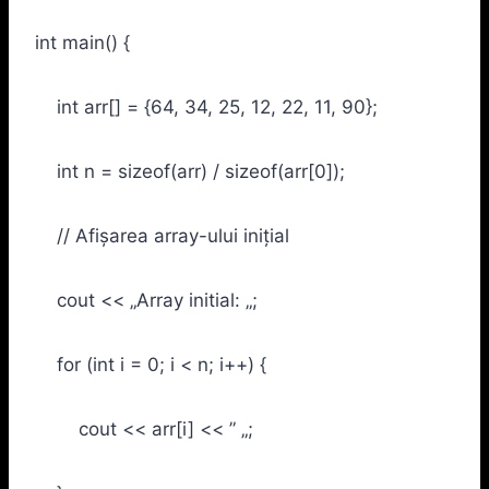
int main() {
int arr[] = {64, 34, 25, 12, 22, 11, 90};
int n = sizeof(arr) / sizeof(arr[0]);
// Afișarea array-ului inițial
cout << „Array initial: „;
for (int i = 0; i < n; i++) {
cout << arr[i] << ” „;