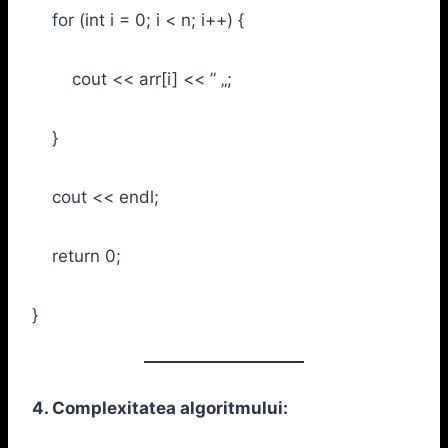
for (int i = 0; i < n; i++) {
cout << arr[i] << ” „;
}
cout << endl;
return 0;
}
4. Complexitatea algoritmului: