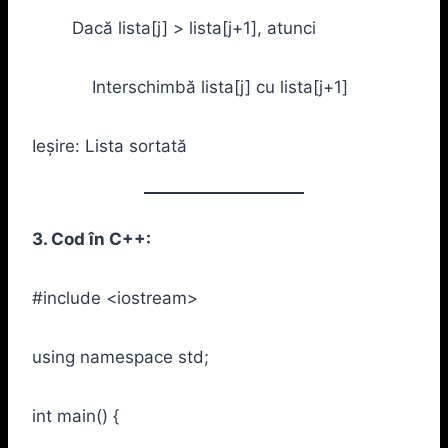
Dacă lista[j] > lista[j+1], atunci
Interschimbă lista[j] cu lista[j+1]
Ieșire: Lista sortată
3. Cod în C++:
#include <iostream>
using namespace std;
int main() {