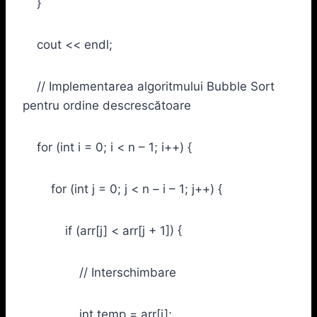
}
cout << endl;
// Implementarea algoritmului Bubble Sort
pentru ordine descrescătoare
for (int i = 0; i < n – 1; i++) {
for (int j = 0; j < n – i – 1; j++) {
if (arr[j] < arr[j + 1]) {
// Interschimbare
int temp = arr[j];