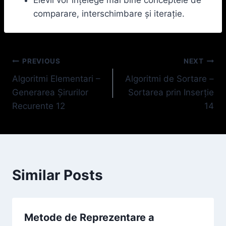
comparare, interschimbare și iterație.
Navigare
PREVIOUS
NEXT
Algoritmi Elementari –
Algoritmi de Sortare –
în
Generarea Șirurilor
Sortarea prin Inserție
articole
Recurente 12
14
Similar Posts
Metode de Reprezentare a