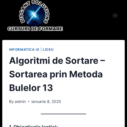
Skip
to
content
INFORMATICA IX
|
LICEU
Algoritmi de Sortare –
Sortarea prin Metoda
Bulelor 13
By
admin
ianuarie 8, 2025
1. Obiectivele lecției: