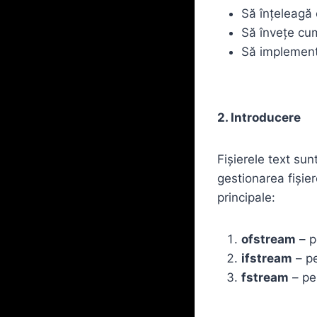
Să înțeleagă c
Să învețe cum 
Să implemente
2. Introducere
Fișierele text su
gestionarea fișier
principale:
ofstream
– pe
ifstream
– pe
fstream
– pen