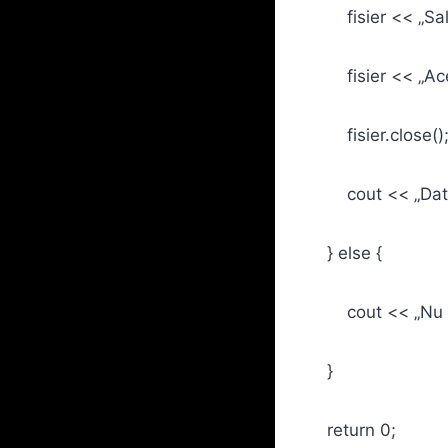
fisier << „Salu
fisier << „Aceas
fisier.close()
cout << „Datele a
} else {
cout << „Nu s-a 
}
return 0;