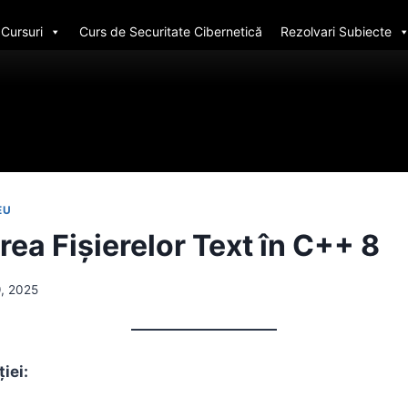
Cursuri
Curs de Securitate Cibernetică
Rezolvari Subiecte
EU
ea Fișierelor Text în C++ 8
9, 2025
ției: