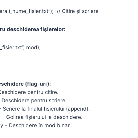
ral(„nume_fisier.txt”); // Citire și scriere
u deschiderea fișierelor:
fisier.txt”, mod);
schidere (flag-uri):
 Deschidere pentru citire.
– Deschidere pentru scriere.
 Scriere la finalul fișierului (append).
c – Golirea fișierului la deschidere.
ry – Deschidere în mod binar.