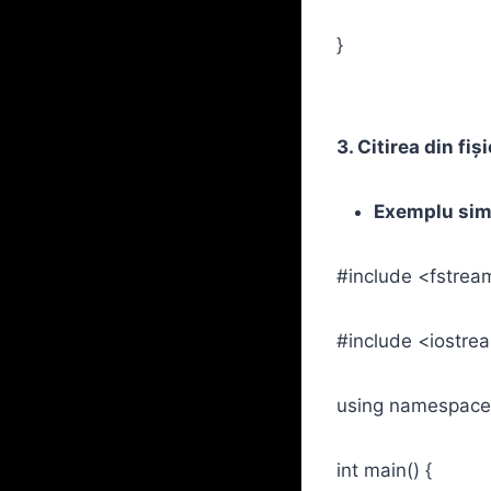
}
3. Citirea din fiș
Exemplu sim
#include <fstrea
#include <iostre
using namespace
int main() {