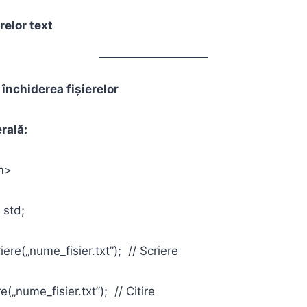
erelor text
 închiderea fișierelor
rală:
m>
 std;
iere(„nume_fisier.txt”); // Scriere
re(„nume_fisier.txt”); // Citire