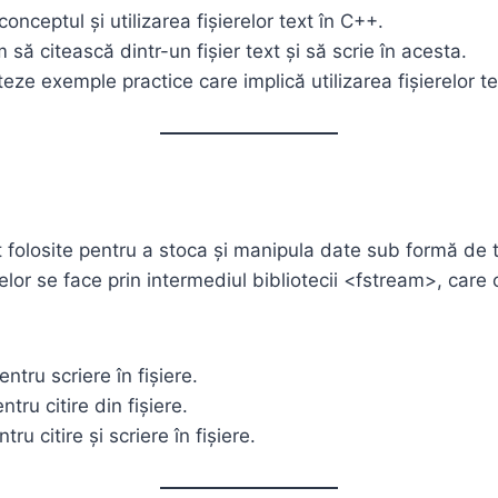
onceptul și utilizarea fișierelor text în C++.
să citească dintr-un fișier text și să scrie în acesta.
ze exemple practice care implică utilizarea fișierelor te
nt folosite pentru a stoca și manipula date sub formă de t
elor se face prin intermediul bibliotecii <fstream>, care 
ntru scriere în fișiere.
ntru citire din fișiere.
tru citire și scriere în fișiere.