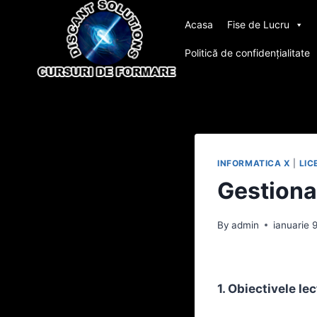
Skip
Acasa
Fise de Lucru
to
content
Politică de confidențialitate
INFORMATICA X
|
LIC
Gestionar
By
admin
ianuarie 
1. Obiectivele lec