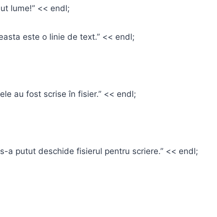
t lume!” << endl;
ta este o linie de text.” << endl;
;
u fost scrise în fisier.” << endl;
putut deschide fisierul pentru scriere.” << endl;