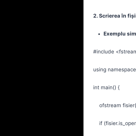
2. Scrierea în fiș
Exemplu sim
#include <fstrea
using namespace
int main() {
ofstream fisier(
if (fisier.is_open