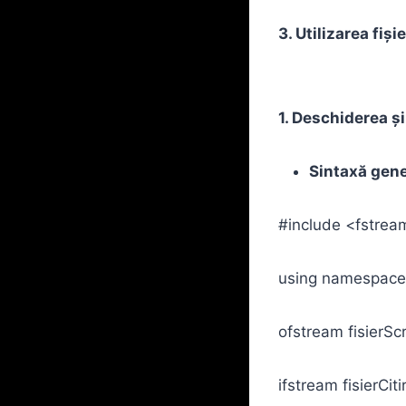
3. Utilizarea fiși
1. Deschiderea și
Sintaxă gene
#include <fstrea
using namespace
ofstream fisierScr
ifstream fisierCiti