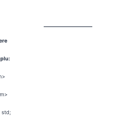
iere
plu:
m>
am>
 std;