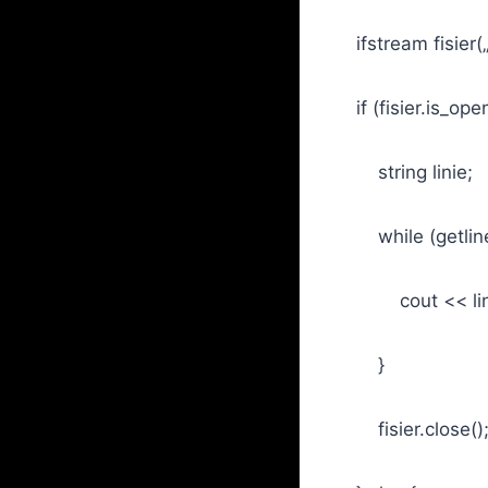
ifstream fisier(„
if (fisier.is_open
string linie;
while (getline(fi
cout << linie
}
fisier.close()