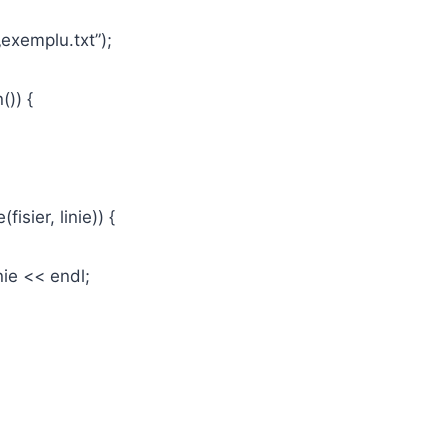
exemplu.txt”);
()) {
sier, linie)) {
 << endl;
;