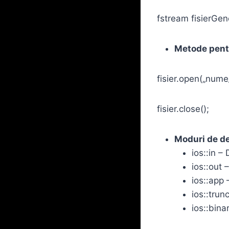
fstream fisierGene
Metode pentr
fisier.open(„nume_
fisier.close();
Moduri de de
ios::in –
ios::out 
ios::app –
ios::trun
ios::bina