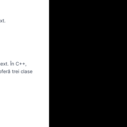
xt.
ext. În C++,
oferă trei clase