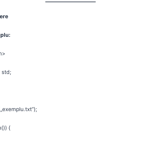
iere
plu:
m>
 std;
„exemplu.txt”);
()) {