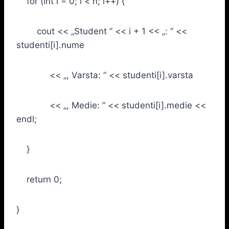
for (int i = 0; i < n; i++) {
cout << „Student ” << i + 1 << „: ” <<
studenti[i].nume
<< „, Varsta: ” << studenti[i].varsta
<< „, Medie: ” << studenti[i].medie <<
endl;
}
return 0;
}