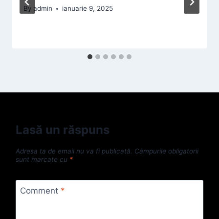
By
admin
ianuarie 9, 2025
Lasă un răspuns
Adresa ta de email nu va fi publicată.
Câmpurile obligatorii
sunt marcate cu
*
Comment
*