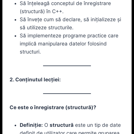
Să înțeleagă conceptul de înregistrare
(structură) în C++.
Să învețe cum să declare, să inițializeze și
să utilizeze structurile.
Să implementeze programe practice care
implică manipularea datelor folosind
structuri.
2. Conținutul lecției:
Ce este o înregistrare (structură)?
Definiție:
O
structură
este un tip de date
definit de utilizator care permite gruparea