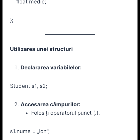
float medie;
};
Utilizarea unei structuri
Declararea variabilelor:
Student s1, s2;
Accesarea câmpurilor:
Folosiți operatorul punct (.).
s1.nume = „Ion”;