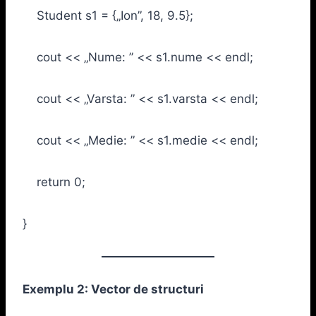
Student s1 = {„Ion”, 18, 9.5};
cout << „Nume: ” << s1.nume << endl;
cout << „Varsta: ” << s1.varsta << endl;
cout << „Medie: ” << s1.medie << endl;
return 0;
}
Exemplu 2: Vector de structuri