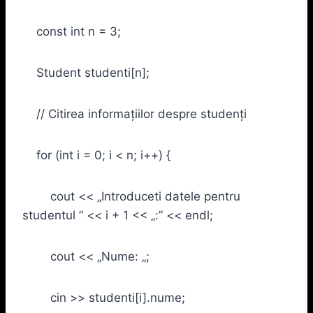
const int n = 3;
Student studenti[n];
// Citirea informațiilor despre studenți
for (int i = 0; i < n; i++) {
cout << „Introduceti datele pentru
studentul ” << i + 1 << „:” << endl;
cout << „Nume: „;
cin >> studenti[i].nume;