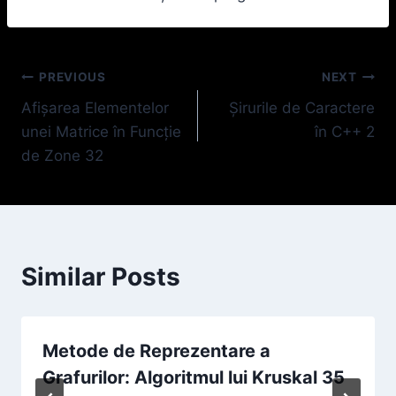
Navigare
PREVIOUS
NEXT
Afișarea Elementelor
Șirurile de Caractere
în
unei Matrice în Funcție
în C++ 2
articole
de Zone 32
Similar Posts
Metode de Reprezentare a
Grafurilor: Algoritmul lui Kruskal 35