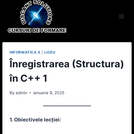
Skip
to
content
INFORMATICA X
|
LICEU
Înregistrarea (Structura)
în C++ 1
By
admin
ianuarie 9, 2025
1. Obiectivele lecției: