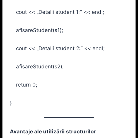
cout << „Detalii student 1:” << endl;
afisareStudent(s1);
cout << „Detalii student 2:” << endl;
afisareStudent(s2);
return 0;
}
Avantaje ale utilizării structurilor