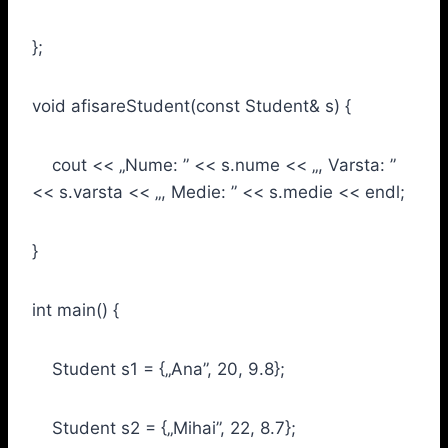
};
void afisareStudent(const Student& s) {
cout << „Nume: ” << s.nume << „, Varsta: ”
<< s.varsta << „, Medie: ” << s.medie << endl;
}
int main() {
Student s1 = {„Ana”, 20, 9.8};
Student s2 = {„Mihai”, 22, 8.7};