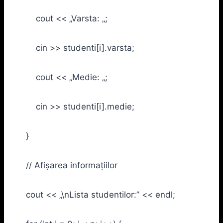
cout << „Varsta: „;
cin >> studenti[i].varsta;
cout << „Medie: „;
cin >> studenti[i].medie;
}
// Afișarea informațiilor
cout << „\nLista studentilor:” << endl;