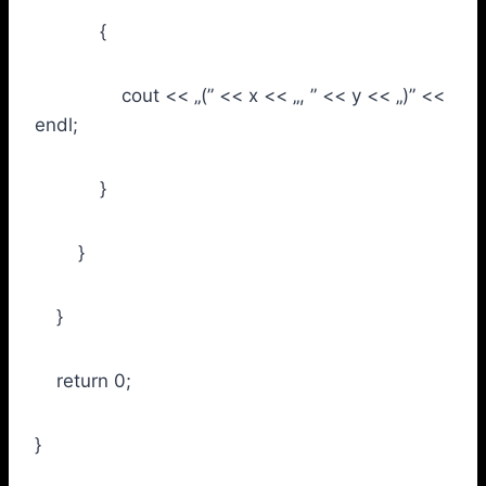
{
cout << „(” << x << „, ” << y << „)” <<
endl;
}
}
}
return 0;
}