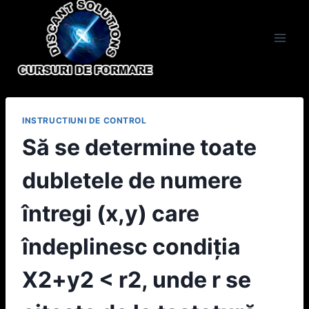
Skip
to
content
INSTRUCTIUNI DE CONTROL
Să se determine toate
dubletele de numere
întregi (x,y) care
îndeplinesc condiția
X2+y2 < r2, unde r se