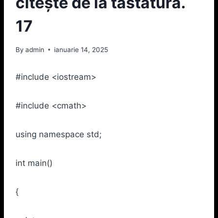
citeşte de la tastatură.
17
By
admin
ianuarie 14, 2025
#include <iostream>
#include <cmath>
using namespace std;
int main()
{