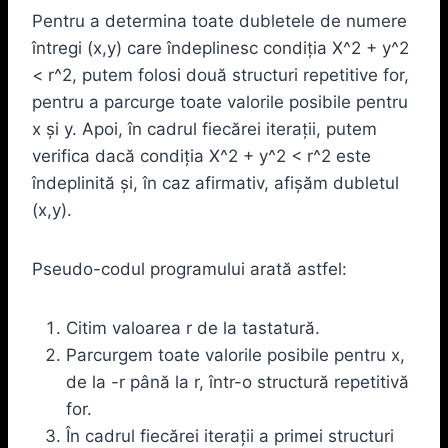
Pentru a determina toate dubletele de numere
întregi (x,y) care îndeplinesc condiția X^2 + y^2
< r^2, putem folosi două structuri repetitive for,
pentru a parcurge toate valorile posibile pentru
x și y. Apoi, în cadrul fiecărei iterații, putem
verifica dacă condiția X^2 + y^2 < r^2 este
îndeplinită și, în caz afirmativ, afișăm dubletul
(x,y).
Pseudo-codul programului arată astfel:
Citim valoarea r de la tastatură.
Parcurgem toate valorile posibile pentru x,
de la -r până la r, într-o structură repetitivă
for.
În cadrul fiecărei iterații a primei structuri