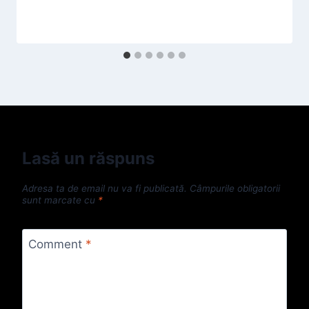
Lasă un răspuns
Adresa ta de email nu va fi publicată.
Câmpurile obligatorii
sunt marcate cu
*
Comment
*