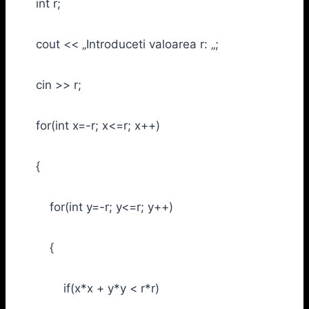
int r;
cout << „Introduceti valoarea r: „;
cin >> r;
for(int x=-r; x<=r; x++)
{
for(int y=-r; y<=r; y++)
{
if(x*x + y*y < r*r)