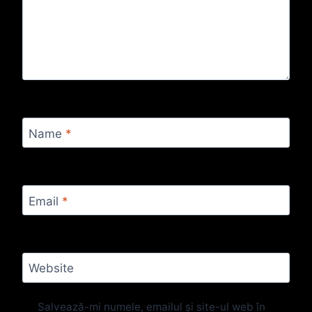
Name
*
Email
*
Website
Salvează-mi numele, emailul și site-ul web în