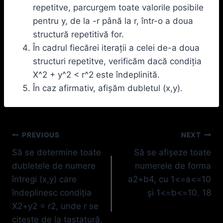
repetitve, parcurgem toate valorile posibile
pentru y, de la -r până la r, într-o a doua
structură repetitivă for.
În cadrul fiecărei iterații a celei de-a doua
structuri repetitve, verificăm dacă condiția
X^2 + y^2 < r^2 este îndeplinită.
În caz afirmativ, afișăm dubletul (x,y).
Navigare
PREVIOUS
NEXT
Să se determine toate
Să se afişeze toate
în
dubletele de numere
numerele de forma
articole
întregi (x,y) care
a2+b4, cu 1<=a<=10
îndeplinesc condiţia
şi 1<=b<=10. 18
X2+y2 = r2, unde r se
citeşte de la tastatură.