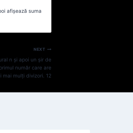
apoi afișează suma
NEXT
ral n şi apoi un şir de
 primul număr care are
i mai mulți divizori. 12