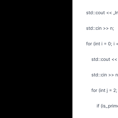
std::cout << „Int
std::cin >> n;
for (int i = 0; i <
std::cout << „In
std::cin >> n
for (int j = 2; 
if (is_prime(j