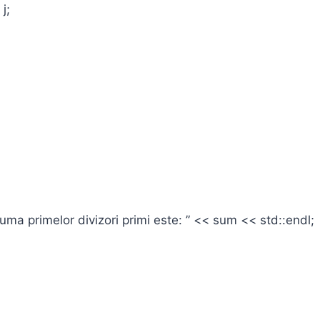
;
a primelor divizori primi este: ” << sum << std::endl;