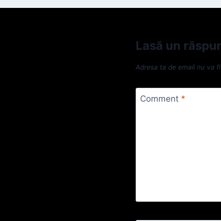
Lasă un răspu
Adresa ta de email nu va fi
Comment
*