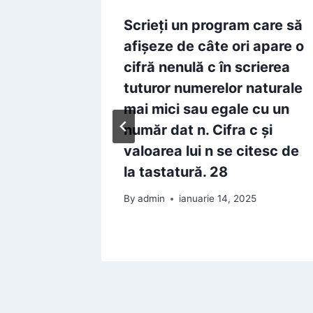
ate
Scrieţi un program care să
e
afişeze de câte ori apare o
e
cifră nenulă c în scrierea
an
tuturor numerelor naturale
y<=z<=n
mai mici sau egale cu un
iteşte
număr dat n. Cifra c şi
valoarea lui n se citesc de
la tastatură. 28
5
By
admin
ianuarie 14, 2025