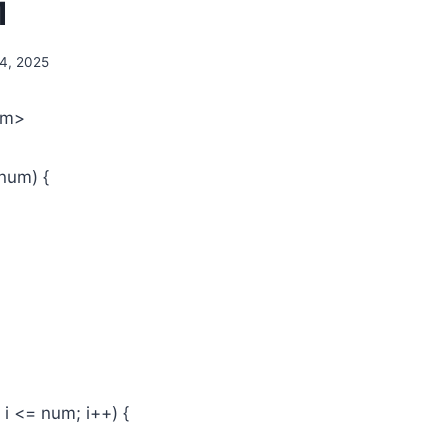
1
14, 2025
am>
 num) {
* i <= num; i++) {