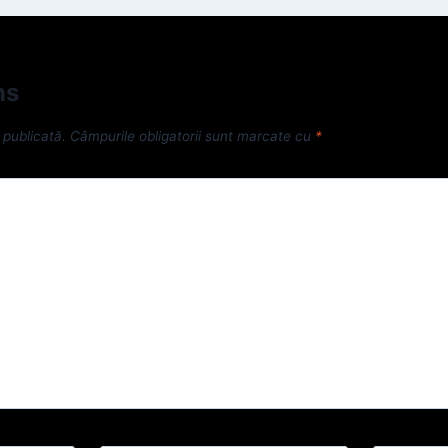
ns
 publicată.
Câmpurile obligatorii sunt marcate cu
*