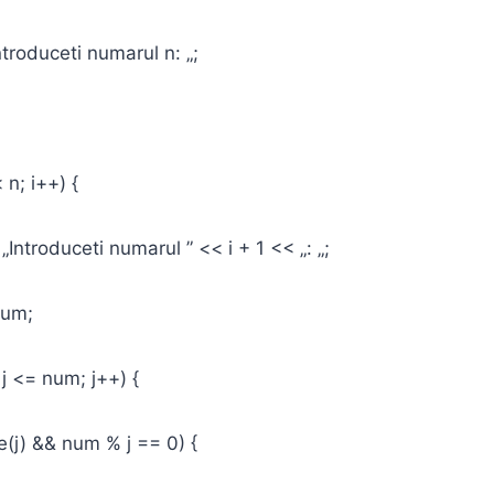
roduceti numarul n: „;
 n; i++) {
troduceti numarul ” << i + 1 << „: „;
um;
j <= num; j++) {
) && num % j == 0) {