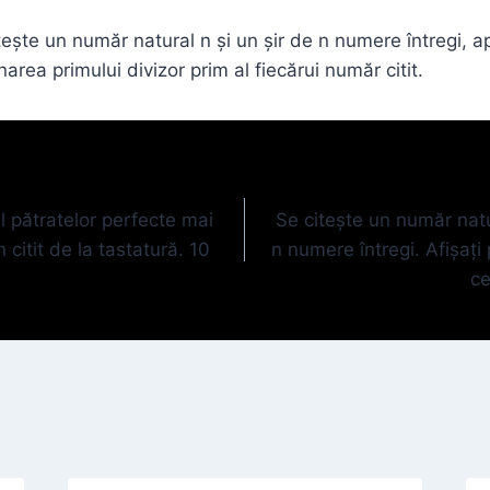
ește un număr natural n și un şir de n numere întregi, 
area primului divizor prim al fiecărui număr citit.
 pătratelor perfecte mai
Se citeşte un număr natu
citit de la tastatură. 10
n numere întregi. Afişaţi
ce