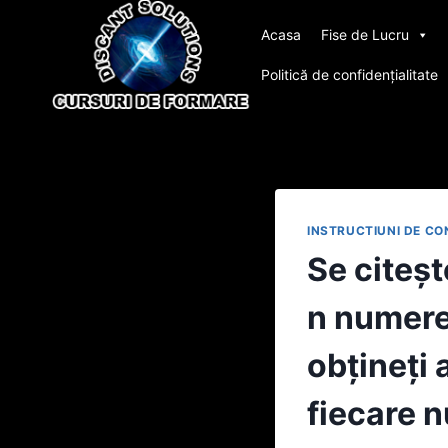
Skip
Acasa
Fise de Lucru
to
content
Politică de confidențialitate
INSTRUCTIUNI DE C
Se citeşt
n numere 
obţineţi 
fiecare n