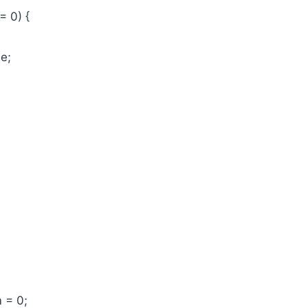
 0) {
e;
 = 0;