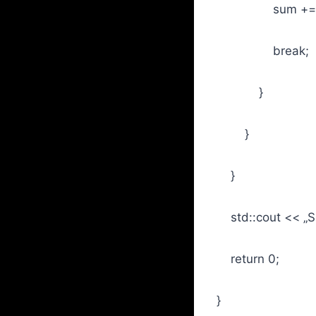
sum += j
break;
}
}
}
std::cout << „Sum
return 0;
}