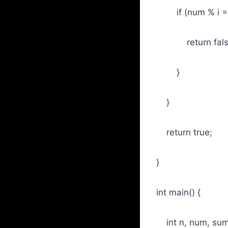
if (num % i ==
return fals
}
}
return true;
}
int main() {
int n, num, sum