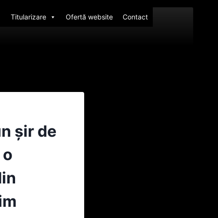
Titularizare
Ofertă website
Contact
n şir de
 o
din
sim