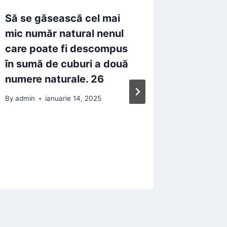
Să se găsească cel mai
Să se s
mic număr natural nenul
în care 
care poate fi descompus
descom
în sumă de cuburi a două
natural
numere naturale. 26
cuburi
natural
By
admin
ianuarie 14, 2025
nici un
descomp
mesajul
By
admin