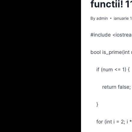
functii! 1
By
admin
ianuarie 
#include <iostre
bool is_prime(int
if (num <= 1) {
return false;
}
for (int i = 2; i 