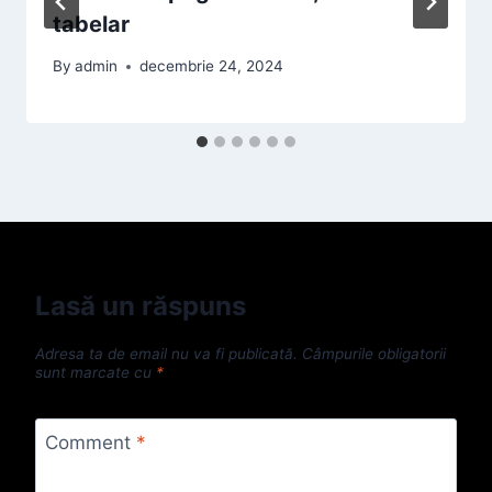
tabelar
By
admin
decembrie 24, 2024
Lasă un răspuns
Adresa ta de email nu va fi publicată.
Câmpurile obligatorii
sunt marcate cu
*
Comment
*