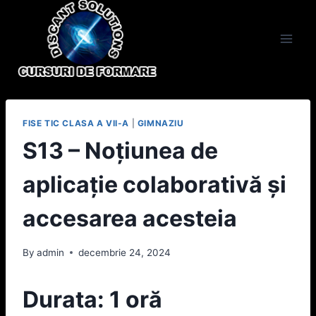
Skip
to
content
FISE TIC CLASA A VII-A
|
GIMNAZIU
S13 – Noțiunea de
aplicație colaborativă și
accesarea acesteia
By
admin
decembrie 24, 2024
Durata: 1 oră