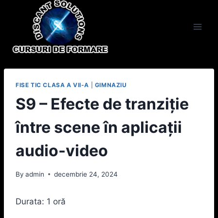
Skip
to
content
FISE TIC CLASA A VII-A
|
GIMNAZIU
S9 – Efecte de tranziție
între scene în aplicații
audio-video
By
admin
decembrie 24, 2024
Durata: 1 oră