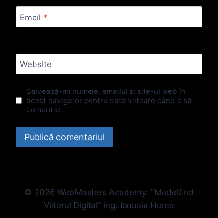
Email
*
Website
Salvează-mi numele, emailul și site-ul web în
acest navigator pentru data viitoare când o să
comentez.
© 2026 WebMasters Academy: "Modelând
Viitorul Digital" ing. Ionusiu Horea