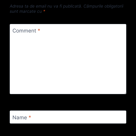
Adresa ta de email nu va fi publicată.
Câmpurile obligatorii
sunt marcate cu
*
Comment
*
Name
*