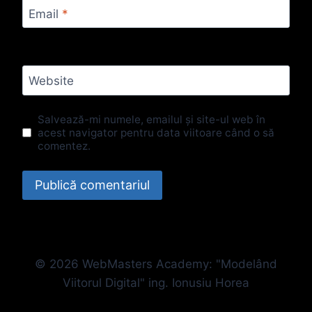
Email
*
Website
Salvează-mi numele, emailul și site-ul web în
acest navigator pentru data viitoare când o să
comentez.
© 2026 WebMasters Academy: "Modelând
Viitorul Digital" ing. Ionusiu Horea