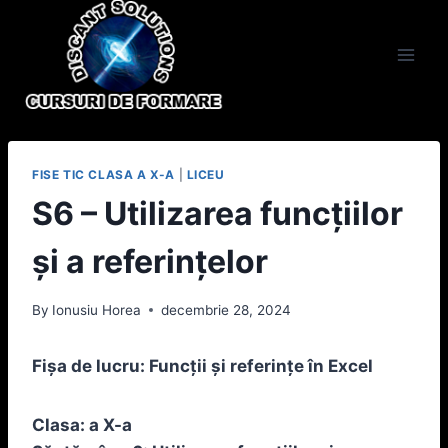
Skip
to
content
FISE TIC CLASA A X-A
|
LICEU
S6 – Utilizarea funcțiilor
și a referințelor
By
Ionusiu Horea
decembrie 28, 2024
Fișa de lucru: Funcții și referințe în Excel
Clasa: a X-a