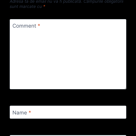
Adresa ta de email nu va fi publicată.
Câmpurile obligatorii
sunt marcate cu
*
Comment
*
Name
*