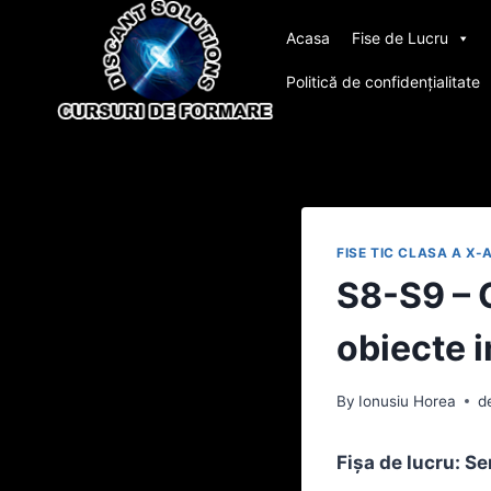
Skip
Acasa
Fise de Lucru
to
content
Politică de confidențialitate
FISE TIC CLASA A X-
S8-S9 – 
obiecte 
By
Ionusiu Horea
d
Fișa de lucru: Se