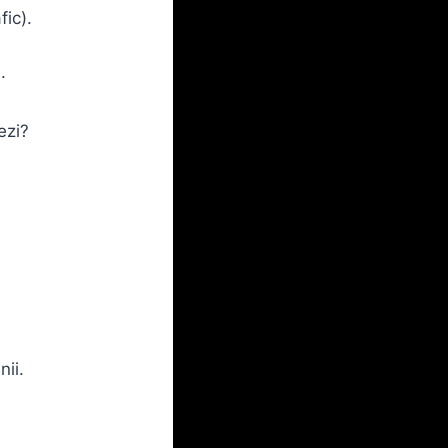
ic).
.
ezi?
ii.