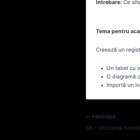
Întrebare:
Ce alte
Tema pentru aca
Creează un regist
Un tabel cu 
O diagramă ci
Importă un log
Navigare
PREVIOUS
S6 – Utilizarea funcțiil
în