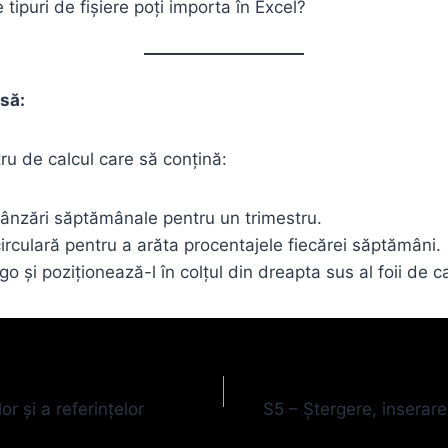
 tipuri de fișiere poți importa în Excel?
să:
ru de calcul care să conțină:
vânzări săptămânale pentru un trimestru.
rculară pentru a arăta procentajele fiecărei săptămâni.
o și poziționează-l în colțul din dreapta sus al foii de ca
or și a referințelor
S5 – Ștergere, inserare