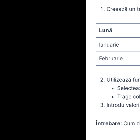
Creează un t
Lună
Ianuarie
Februarie
Utilizează fu
Selecteaz
Trage col
Introdu valor
Întrebare:
Cum de