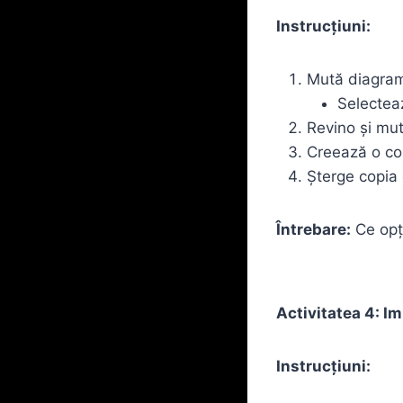
Instrucțiuni:
Mută diagrama
Selectea
Revino și mut
Creează o cop
Șterge copia 
Întrebare:
Ce opți
Activitatea 4: Im
Instrucțiuni: