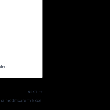
lcul.
NEXT
 și modificare în Excel