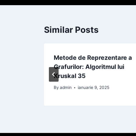
articole
Similar Posts
ntare a
Metode de Reprezentare a
a
Grafurilor: Algoritmul lui
Kruskal 35
By
admin
ianuarie 9, 2025