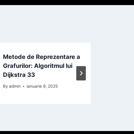
Metode de Reprezentare a
Metode
Grafurilor: Algoritmul lui
Grafuri
Dijkstra 33
Floyd 
By
admin
ianuarie 9, 2025
By
admin