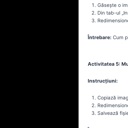
Găsește o ima
Din tab-ul „I
Redimensione
Întrebare:
Cum poț
Activitatea 5: M
Instrucțiuni:
Copiază imagi
Redimensione
Salvează fiși