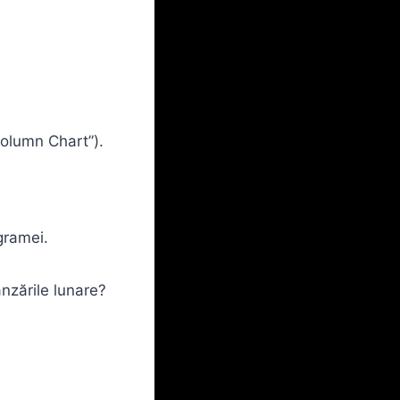
Column Chart”).
gramei.
nzările lunare?