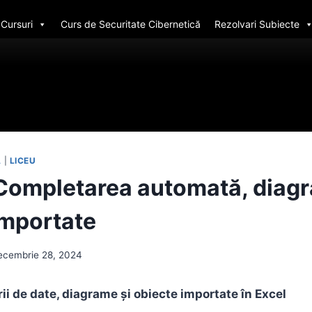
Cursuri
Curs de Securitate Cibernetică
Rezolvari Subiecte
A
|
LICEU
Completarea automată, diagr
importate
ecembrie 28, 2024
rii de date, diagrame și obiecte importate în Excel