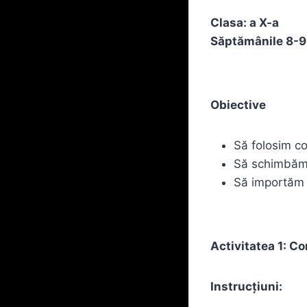
Clasa: a X-a
Săptămânile 8-9
Obiective
Să folosim c
Să schimbăm 
Să importăm f
Activitatea 1: C
Instrucțiuni: